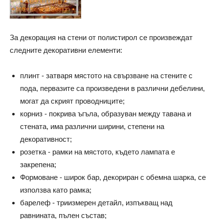
За декорация на стени от полистирол се произвеждат
следните декоративни елементи:
плинт - затваря мястото на свързване на стените с
пода, первазите са произведени в различни дебелини,
могат да скрият проводниците;
корниз - покрива ъгъла, образуван между тавана и
стената, има различни ширини, степени на
декоративност;
розетка - рамки на мястото, където лампата е
закрепена;
Формоване - широк бар, декориран с обемна шарка, се
използва като рамка;
барелеф - триизмерен детайл, изпъкващ над
равнината, пълен състав;