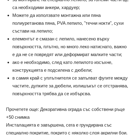
са необходими анкери, хардуер;
Можете да използвате монтажна или пяна
полиуретанова пяна, PVA лепило, "течни нокти", сухи
състави на лепило;
елементът е смазан с лепило, нанесено върху
повърхността, плътно, но много леко натиснато, важно
е да не се повредят или деформират малките части;
ако е необходимо, след като лепилото изсъхне,
конструкцията е подсилена с дюбели;
в самия край с уплътнителя се запълват фугите между
частите, дупките за дюбели, излишъкът се отстранява,
повърхността трябва да се избърсва.
Прочетете още: Декоративна ограда със собствени ръце
+50 снимка
Инсталацията е завършена, сега е грундирана със
специално покритие, покрито с няколко слоя акрилни бои.