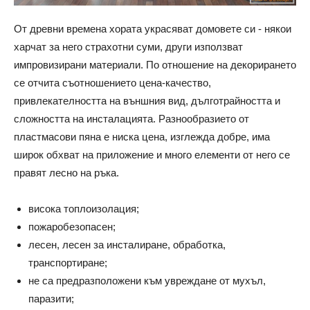
От древни времена хората украсяват домовете си - някои
харчат за него страхотни суми, други използват
импровизирани материали. По отношение на декорирането
се отчита съотношението цена-качество,
привлекателността на външния вид, дълготрайността и
сложността на инсталацията. Разнообразието от
пластмасови пяна е ниска цена, изглежда добре, има
широк обхват на приложение и много елементи от него се
правят лесно на ръка.
висока топлоизолация;
пожаробезопасен;
лесен, лесен за инсталиране, обработка,
транспортиране;
не са предразположени към увреждане от мухъл,
паразити;