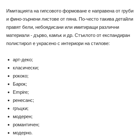
Имитацията на гипсовото формоване е направена от груби
и фино-зърнени листове от пяна. По-често такива детайли
правят бели, небоядисани или имитиращи различни
материали - дърво, камък и др. Стъклото от експандиран
полистирол е украсено с интериори на стилове:
арт-деко;
класически;
рококо;
Барок;
Empire;
ренесанс;
гръцки;
модерен;
романтичен;
модерно.