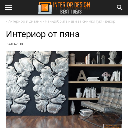
›
Интериор и дизайн • Най-добрите идеи за снимки тук!
›
Декор
Интериор от пяна
14-03-2018