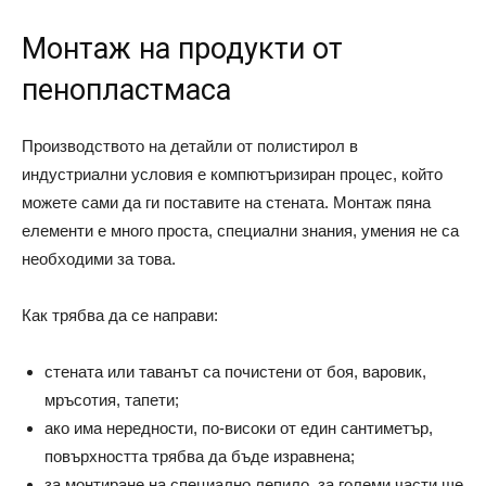
Монтаж на продукти от
пенопластмаса
Производството на детайли от полистирол в
индустриални условия е компютъризиран процес, който
можете сами да ги поставите на стената. Монтаж пяна
елементи е много проста, специални знания, умения не са
необходими за това.
Как трябва да се направи:
стената или таванът са почистени от боя, варовик,
мръсотия, тапети;
ако има нередности, по-високи от един сантиметър,
повърхността трябва да бъде изравнена;
за монтиране на специално лепило, за големи части ще