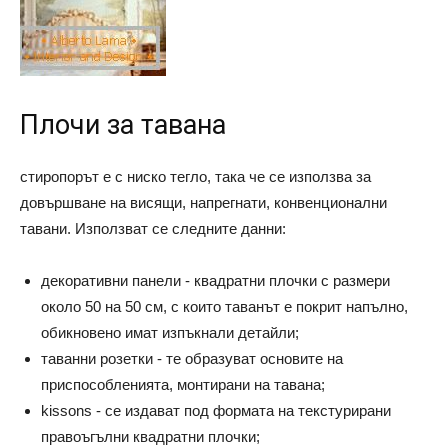
Плочи за тавана
стиропорът е с ниско тегло, така че се използва за
довършване на висящи, напрегнати, конвенционални
тавани. Използват се следните данни:
декоративни панели - квадратни плочки с размери
около 50 на 50 см, с които таванът е покрит напълно,
обикновено имат изпъкнали детайли;
таванни розетки - те образуват основите на
приспособленията, монтирани на тавана;
kissons - се издават под формата на текстурирани
правоъгълни квадратни плочки;