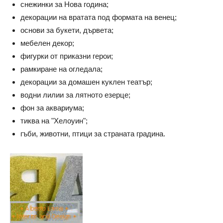
снежинки за Нова година;
декорации на вратата под формата на венец;
основи за букети, дървета;
мебелен декор;
фигурки от приказни герои;
рамкиране на огледала;
декорации за домашен куклен театър;
водни лилии за лятното езерце;
фон за аквариума;
тиква на "Хелоуин";
гъби, животни, птици за страната градина.