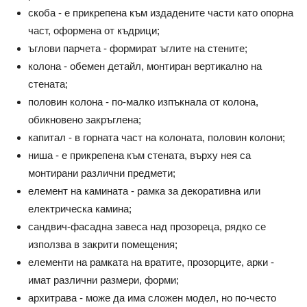
скоба - е прикрепена към издадените части като опорна
част, оформена от къдрици;
ъглови парчета - формират ъглите на стените;
колона - обемен детайл, монтиран вертикално на
стената;
половин колона - по-малко изпъкнала от колона,
обикновено закръглена;
капитал - в горната част на колоната, половин колони;
ниша - е прикрепена към стената, върху нея са
монтирани различни предмети;
елемент на камината - рамка за декоративна или
електрическа камина;
сандвич-фасадна завеса над прозореца, рядко се
използва в закрити помещения;
елементи на рамката на вратите, прозорците, арки -
имат различни размери, форми;
архитрава - може да има сложен модел, но по-често