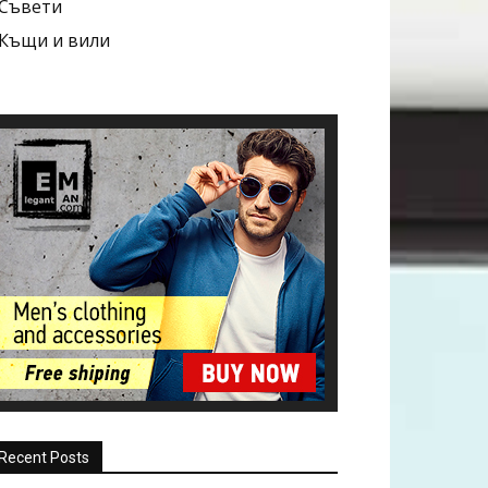
Съвети
Къщи и вили
Recent Posts