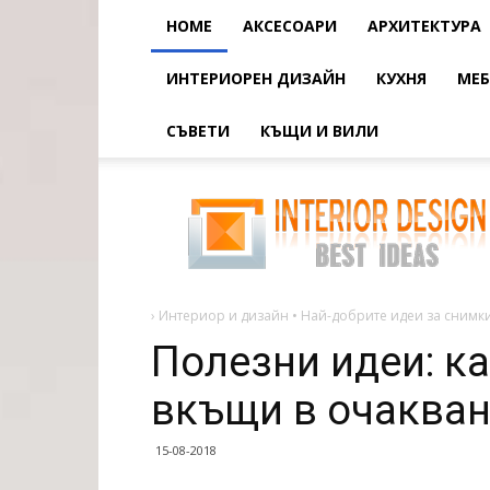
HOME
АКСЕСОАРИ
АРХИТЕКТУРА
ИНТЕРИОРЕН ДИЗАЙН
КУХНЯ
МЕБ
СЪВЕТИ
КЪЩИ И ВИЛИ
Полезни
идеи:
какво
да
правите
вкъщи
в
очакване
на
›
Интериор и дизайн • Най-добрите идеи за снимки
пролетта
Полезни идеи: к
вкъщи в очакван
15-08-2018