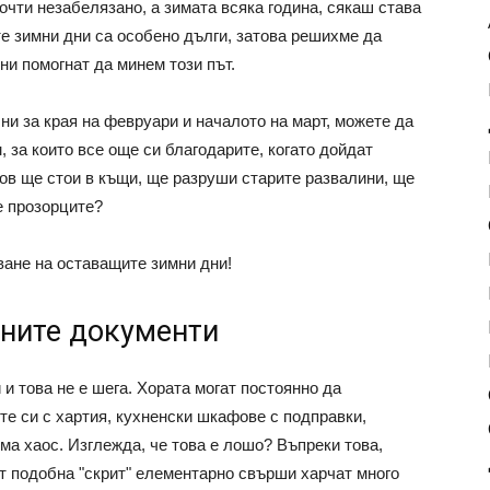
очти незабелязано, а зимата всяка година, сякаш става
те зимни дни са особено дълги, затова решихме да
ни помогнат да минем този път.
чни за края на февруари и началото на март, можете да
 за които все още си благодарите, когато дойдат
лов ще стои в къщи, ще разруши старите развалини, ще
е прозорците?
ване на оставащите зимни дни!
шните документи
и това не е шега. Хората могат постоянно да
те си с хартия, кухненски шкафове с подправки,
ма хаос. Изглежда, че това е лошо? Въпреки това,
ат подобна "скрит" елементарно свърши харчат много