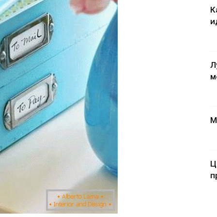
К
и
Л
м
М
Ц
п