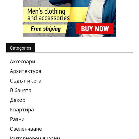
Categories
Аксесоари
Архитектура
Съдът и сега
В банята
Декор
Квартира
Разни
Озеленяване
Интериорен дизайн