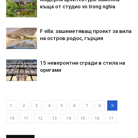
къща от студио vo trong nghia
F villa: зашеметяващ проект за вила
на остров родос, гърция
15 невероятни сгради в стила на
оригами
1
2
3
4
5
6
7
8
9
10
11
12
13
14
15
16
17