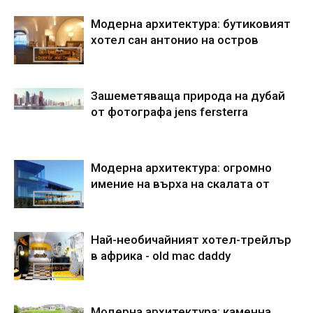
Модерна архитектура: бутиковият
хотел сан антонио на остров
Зашеметяваща природа на дубай
от фотографа jens fersterra
Модерна архитектура: огромно
имение на върха на скалата от
Най-необичайният хотел-трейлър
в африка - old mac daddy
Модерна архитектура: каменна