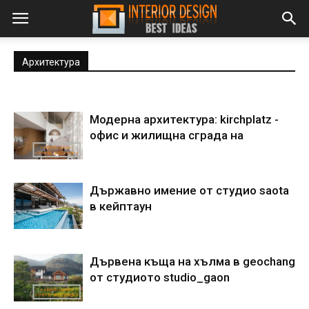
Архитектура
Модерна архитектура: kirchplatz -
офис и жилищна сграда на
Държавно имение от студио saota
в кейптаун
Дървена къща на хълма в geochang
от студиото studio_gaon