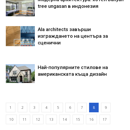
tree ungasan в индонезия
Ala architects завърши
изграждането на центъра за
сценични
Най-популярните стилове на
американската къща дизайн
1
2
3
4
5
6
7
8
9
10
11
12
13
14
15
16
17