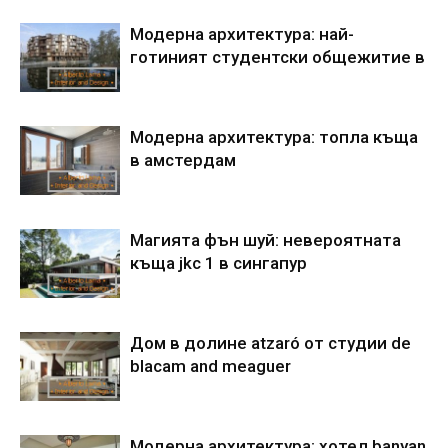
Модерна архитектура: най-
готиният студентски общежитие в
Модерна архитектура: топла къща
в амстердам
Магията фън шуй: невероятната
къща jkc 1 в сингапур
Дом в долине atzaró от студии de
blacam and meaguer
Модерна архитектура: хотел banyan