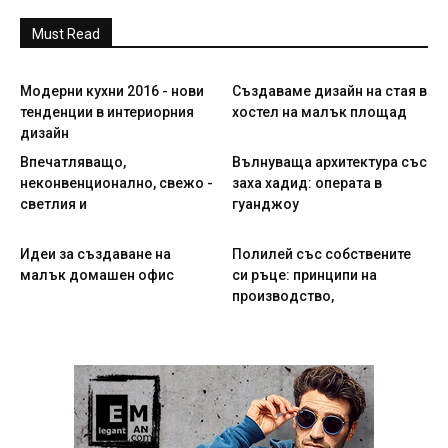
Must Read
Модерни кухни 2016 - нови
Създаваме дизайн на стая в
тенденции в интериорния
хостел на малък площад
дизайн
Впечатляващо,
Вълнуваща архитектура със
неконвенционално, свежо -
заха хадид: операта в
светлия и
гуанджоу
Идеи за създаване на
Полилей със собствените
малък домашен офис
си ръце: принципи на
производство,