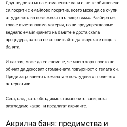
Друг недостатък на стоманените вани е, че те обикновено
са покрити с емайлово покритие, което може да се счупи
от удрянето на повърхността с нещо тежко. Разбира се,
това е възстановима материя, но ви предупреждаваме
веднага: емайлирането на баните е доста скъпа
процедура, затова не се опитвайте да изпускате нищо в
банята.
И накрая, може да се спомене, че много хора просто не
обичат да докосват стоманената повърхност с телата си.
Преди загряването стоманата е по-студена от повечето
алтернативи.
Сега, след като обсъдихме стоманените вани, нека
разгледаме какво ни предлагат акрилите.
Акрилна баня: предимства и