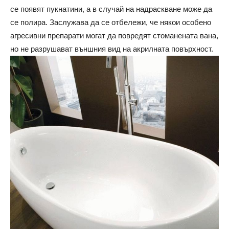
се появят пукнатини, а в случай на надраскване може да
се полира. Заслужава да се отбележи, че някои особено
агресивни препарати могат да повредят стоманената вана,
но не разрушават външния вид на акрилната повърхност.