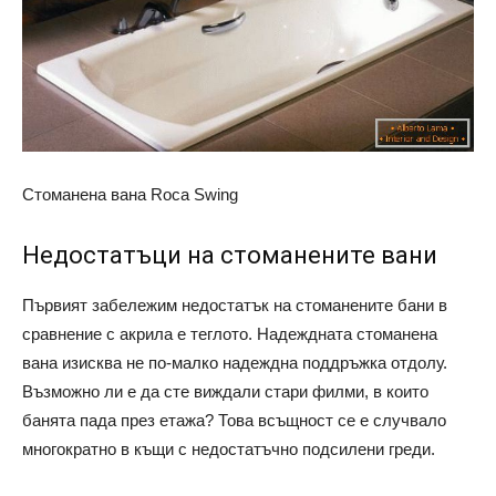
Стоманена вана Roca Swing
Недостатъци на стоманените вани
Първият забележим недостатък на стоманените бани в
сравнение с акрила е теглото. Надеждната стоманена
вана изисква не по-малко надеждна поддръжка отдолу.
Възможно ли е да сте виждали стари филми, в които
банята пада през етажа? Това всъщност се е случвало
многократно в къщи с недостатъчно подсилени греди.