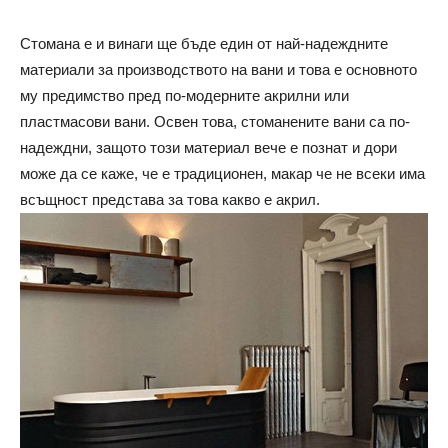
Стомана е и винаги ще бъде един от най-надеждните
материали за производството на вани и това е основното
му предимство пред по-модерните акрилни или
пластмасови вани. Освен това, стоманените вани са по-
надеждни, защото този материал вече е познат и дори
може да се каже, че е традиционен, макар че не всеки има
всъщност представа за това какво е акрил.