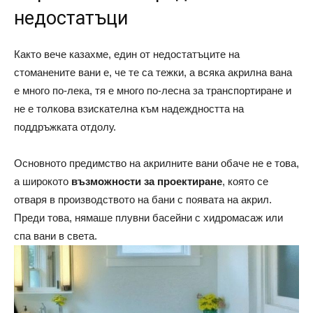
недостатъци
Както вече казахме, един от недостатъците на
стоманените вани е, че те са тежки, а всяка акрилна вана
е много по-лека, тя е много по-лесна за транспортиране и
не е толкова взискателна към надеждността на
поддръжката отдолу.
Основното предимство на акрилните вани обаче не е това,
а широкото
възможности за проектиране
, която се
отваря в производството на бани с появата на акрил.
Преди това, нямаше плувни басейни с хидромасаж или
спа вани в света.