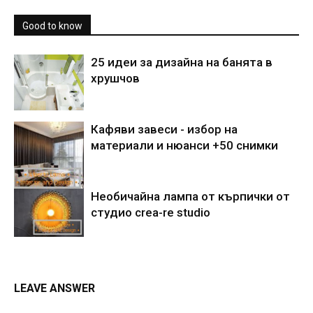
Good to know
25 идеи за дизайна на банята в
хрушчов
Кафяви завеси - избор на
материали и нюанси +50 снимки
Необичайна лампа от кърпички от
студио crea-re studio
LEAVE ANSWER