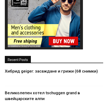
Recent Posts
Хибрид geiger: засаждане и грижи (68 снимки)
Великолепен хотел tschuggen grand в
швейцарските алпи