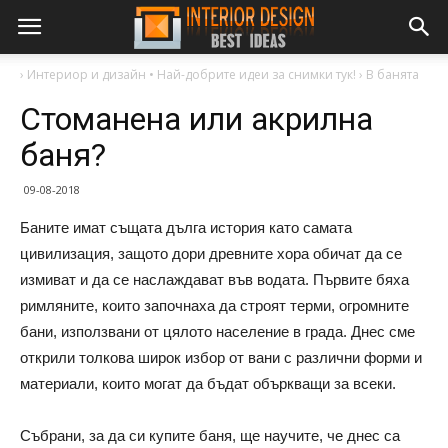
›
Интериор и дизайн • Най-добрите идеи за снимки тук!
›
В банята
Стоманена или акрилна
баня?
09-08-2018
Баните имат същата дълга история като самата
цивилизация, защото дори древните хора обичат да се
измиват и да се наслаждават във водата. Първите бяха
римляните, които започнаха да строят терми, огромните
бани, използвани от цялото население в града. Днес сме
открили толкова широк избор от вани с различни форми и
материали, които могат да бъдат объркващи за всеки.
Събрани, за да си купите баня, ще научите, че днес са