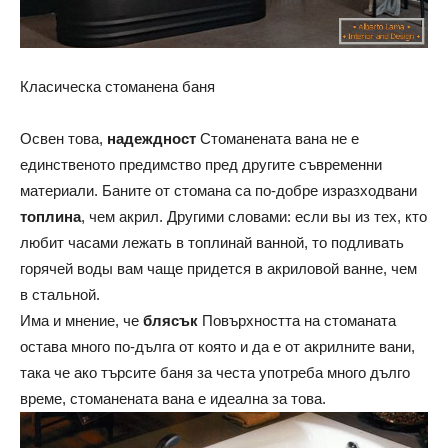
Класическа стоманена баня
Освен това,
надеждност
Стоманената вана не е
единственото предимство пред другите съвременни
материали. Баните от стомана са по-добре изразходвани
топлина
, чем акрил. Другими словами: если вы из тех, кто
любит часами лежать в топлинай ванной, то подливать
горячей воды вам чаще придется в акриловой ванне, чем
в стальной.
Има и мнение, че
блясък
Повърхността на стоманата
остава много по-дълга от която и да е от акрилните вани,
така че ако търсите баня за честа употреба много дълго
време, стоманената вана е идеална за това.