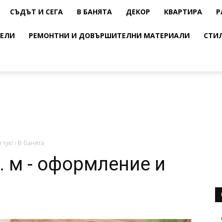
СЪДЪТ И СЕГА
В БАНЯТА
ДЕКОР
КВАРТИРА
Р
ЕЛИ
РЕМОНТНИ И ДОВЪРШИТЕЛНИ МАТЕРИАЛИ
СТИ
 тук!
›
В банята
. м - оформление и