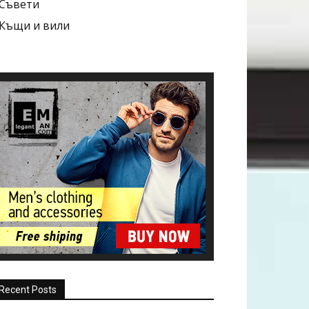
Съвети
Къщи и вили
Recent Posts