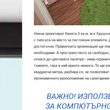
Някои проектират банята 5 кв.м. м в Хрушчо
с липсата на място за постоянни елементи. 
достатъчни. Правилната организация ще пом
необходими. А пространството за свободно 
отнася до цветовата палитра - няма ограниче
тъмните, така и най-ярките нюанси. Те ще и
квадратни метра, разбира се, не позволяват
ергономичното разположение на санитарния
ВАЖНО! ИЗПОЛЗ
ЗА КОМПЮТЪРНО