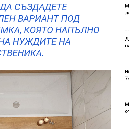
ДА СЪЗДАДЕТЕ
М
л
ЕН ВАРИАНТ ПОД
МКА, КОЯТО НАПЪЛНО
Д
 НА НУЖДИТЕ НА
н
ТВЕНИКА.
И
7
М
о