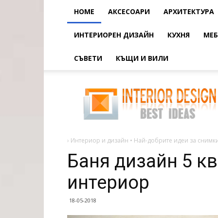
HOME
АКСЕСОАРИ
АРХИТЕКТУРА
ИНТЕРИОРЕН ДИЗАЙН
КУХНЯ
МЕБ
СЪВЕТИ
КЪЩИ И ВИЛИ
Баня
дизайн
5
кв.
м
-
оформление
и
интериор
›
Интериор и дизайн • Най-добрите идеи за снимки
Баня дизайн 5 кв
интериор
18-05-2018