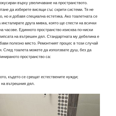
фокусиран върху увеличаване на пространството.
тане да изберете висящи със скрити системи. Тя не
, но и добавя специална естетика. Ако тоалетната се
 инсталирате друга мивка, която ще спести на всички
а часове. Единното пространство изисква по-ниски
липсата на вътрешен дял. Стандартната му дебелина е
обави полезно място. Ремонтният процес в този случай
и. След тоалета можете да използвате душ, без да
бинираното пространство са:
тото, където се срещат естествените нужди;
 на вътрешния дял.