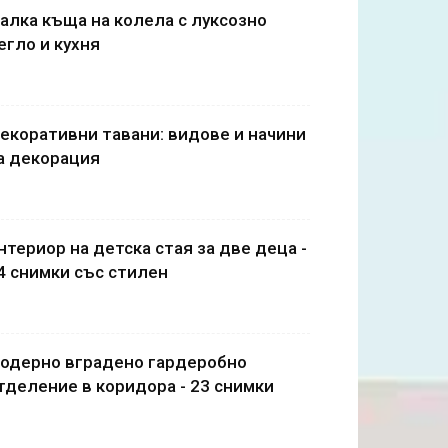
алка къща на колела с луксозно
егло и кухня
екоративни тавани: видове и начини
а декорация
нтериор на детска стая за две деца -
4 снимки със стилен
одерно вградено гардеробно
тделение в коридора - 23 снимки