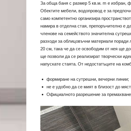
За обща баня с размер 5 кв.м. m е избран, 
Обектите мебели, водопровод е за предпочи
само компетентно организира пространството
намира в отделна стая, препоръчително е да
членове на семейството значителна сутрешн
разходи за облицовъчни материали поради 
20 см, така че да се освободим от нея ще д
ще позволи да се реализират творчески иде
напускате стаята. От недостатъците на ком
формиране на сутрешни, вечерни линии;
не е удобно да се мият в близост до мяс
Официалното разрешение за премахване