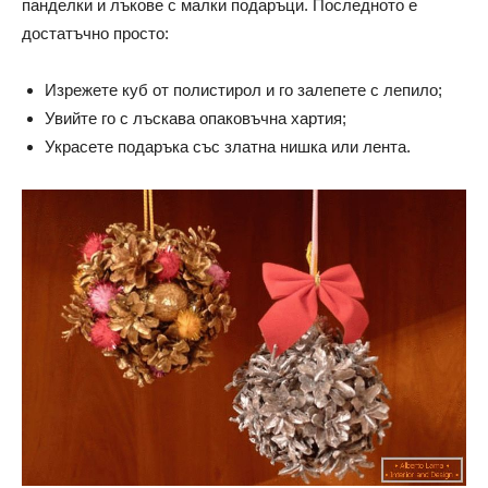
панделки и лъкове с малки подаръци. Последното е
достатъчно просто:
Изрежете куб от полистирол и го залепете с лепило;
Увийте го с лъскава опаковъчна хартия;
Украсете подаръка със златна нишка или лента.