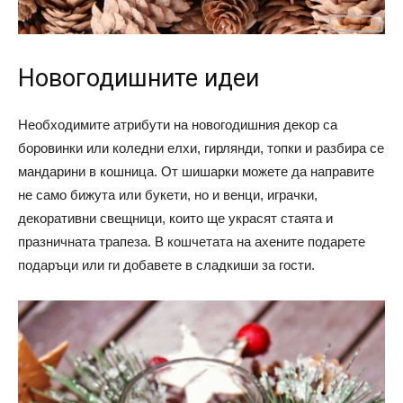
Новогодишните идеи
Необходимите атрибути на новогодишния декор са
боровинки или коледни елхи, гирлянди, топки и разбира се
мандарини в кошница. От шишарки можете да направите
не само бижута или букети, но и венци, играчки,
декоративни свещници, които ще украсят стаята и
празничната трапеза. В кошчетата на ахените подарете
подаръци или ги добавете в сладкиши за гости.