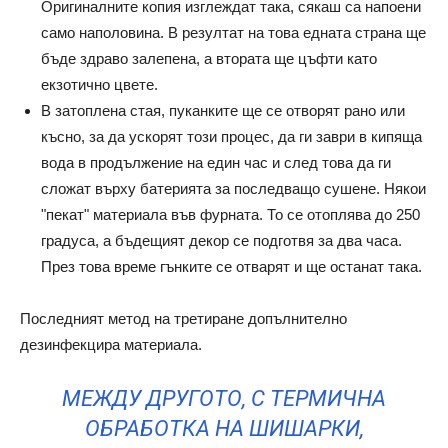
Оригиналните копия изглеждат така, сякаш са напоени
само наполовина. В резултат на това едната страна ще
бъде здраво залепена, а втората ще цъфти като
екзотично цвете.
В затоплена стая, пуканките ще се отворят рано или
късно, за да ускорят този процес, да ги заври в кипяща
вода в продължение на един час и след това да ги
сложат върху батерията за последващо сушене. Някои
"пекат" материала във фурната. То се отоплява до 250
градуса, а бъдещият декор се подготвя за два часа.
През това време гънките се отварят и ще останат така.
Последният метод на третиране допълнително
дезинфекцира материала.
МЕЖДУ ДРУГОТО, С ТЕРМИЧНА
ОБРАБОТКА НА ШИШАРКИ,