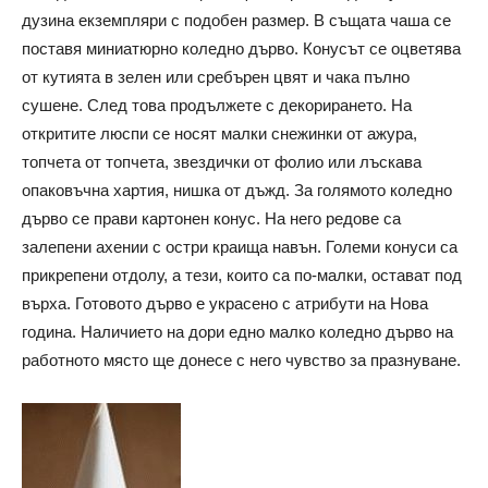
дузина екземпляри с подобен размер. В същата чаша се
поставя миниатюрно коледно дърво. Конусът се оцветява
от кутията в зелен или сребърен цвят и чака пълно
сушене. След това продължете с декорирането. На
откритите люспи се носят малки снежинки от ажура,
топчета от топчета, звездички от фолио или лъскава
опаковъчна хартия, нишка от дъжд. За голямото коледно
дърво се прави картонен конус. На него редове са
залепени ахении с остри краища навън. Големи конуси са
прикрепени отдолу, а тези, които са по-малки, остават под
върха. Готовото дърво е украсено с атрибути на Нова
година. Наличието на дори едно малко коледно дърво на
работното място ще донесе с него чувство за празнуване.