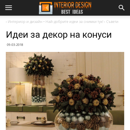
›
Интериор и дизайн • Най-добрите идеи за снимки тук!
›
Съвети
Идеи за декор на конуси
09-03-2018