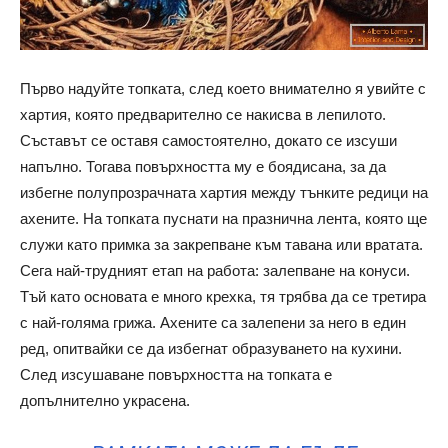
Първо надуйте топката, след което внимателно я увийте с
хартия, която предварително се накисва в лепилото.
Съставът се оставя самостоятелно, докато се изсуши
напълно. Тогава повърхността му е боядисана, за да
избегне полупрозрачната хартия между тънките редици на
ахените. На топката пуснати на празнична лента, която ще
служи като примка за закрепване към тавана или вратата.
Сега най-трудният етап на работа: залепване на конуси.
Тъй като основата е много крехка, тя трябва да се третира
с най-голяма грижа. Ахените са залепени за него в един
ред, опитвайки се да избегнат образуването на кухини.
След изсушаване повърхността на топката е
допълнително украсена.