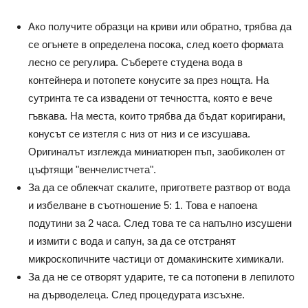
Ако получите образци на криви или обратно, трябва да
се огънете в определена посока, след което формата
лесно се регулира. Съберете студена вода в
контейнера и потопете конусите за през нощта. На
сутринта те са извадени от течността, която е вече
гъвкава. На места, които трябва да бъдат коригирани,
конусът се изтегля с низ от низ и се изсушава.
Оригиналът изглежда миниатюрен пъп, заобиколен от
цъфтящи "венчелистчета".
За да се облекчат скалите, пригответе разтвор от вода
и избелване в съотношение 5: 1. Това е напоена
подутини за 2 часа. След това те са напълно изсушени
и измити с вода и сапун, за да се отстранят
микроскопичните частици от домакинските химикали.
За да не се отворят ударите, те са потопени в лепилото
на дърводелеца. След процедурата изсъхне.