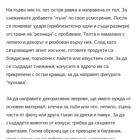
На първо място, пет-остри рамка е направена от тел. За
снежинките добавете "лъчи" по свое усмотрение. После
се появяват удари (приблизително едни и същи размери)
отстрани на "резници" с пробиване. Телта е намазана с
лепило и декорът е резбован върху нея. След като
свързващият агент изсъхне, готовите продукти са
боядисани, поръсени с пайети или изкуствен сняг. За да
се създадат снежинки, конусите в ядрото им са
прикрепени с остри краища, за да направят фигурата
"пухкава".
За да направите декоративни зверове, ще имате нужда от
основен материал, клечки за зъби или тел, лепило, зърна,
части от филц или друга тъкан за дрехи и памук. За да
създадете животно от конуси, трябва да свържете
фантазия. Голям образец ще се превърне в багажник,
малък конус ще се побере за муцуна, а краката са