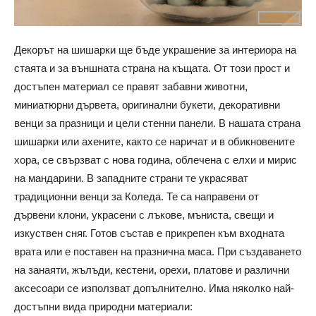
Декорът на шишарки ще бъде украшение за интериора на
стаята и за външната страна на къщата. От този прост и
достъпен материал се правят забавни животни,
миниатюрни дървета, оригинални букети, декоративни
венци за празници и цели стенни панели. В нашата страна
шишарки или ахените, както се наричат ​​и в обикновените
хора, се свързват с нова година, облечена с елхи и мирис
на мандарини. В западните страни те украсяват
традиционни венци за Коледа. Те са направени от
дървени клони, украсени с лъкове, мъниста, свещи и
изкуствен сняг. Готов състав е прикрепен към входната
врата или е поставен на празнична маса. При създаването
на занаяти, жълъди, кестени, орехи, платове и различни
аксесоари се използват допълнително. Има няколко най-
достъпни вида природни материали: