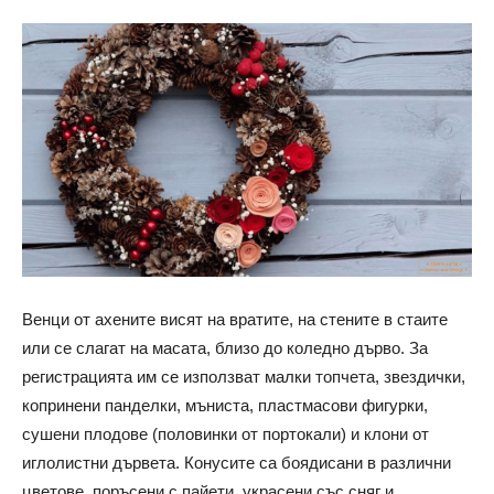
Венци от ахените висят на вратите, на стените в стаите
или се слагат на масата, близо до коледно дърво. За
регистрацията им се използват малки топчета, звездички,
копринени панделки, мъниста, пластмасови фигурки,
сушени плодове (половинки от портокали) и клони от
иглолистни дървета. Конусите са боядисани в различни
цветове, поръсени с пайети, украсени със сняг и