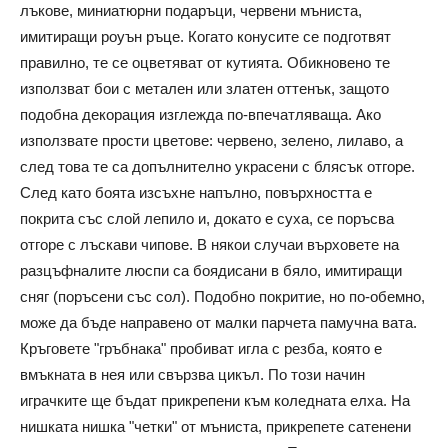
лъкове, миниатюрни подаръци, червени мъниста,
имитиращи роуън ръце. Когато конусите се подготвят
правилно, те се оцветяват от кутията. Обикновено те
използват бои с метален или златен оттенък, защото
подобна декорация изглежда по-впечатляваща. Ако
използвате прости цветове: червено, зелено, лилаво, а
след това те са допълнително украсени с блясък отгоре.
След като боята изсъхне напълно, повърхността е
покрита със слой лепило и, докато е суха, се поръсва
отгоре с лъскави чипове. В някои случаи върховете на
разцъфналите люспи са боядисани в бяло, имитиращи
сняг (поръсени със сол). Подобно покритие, но по-обемно,
може да бъде направено от малки парчета памучна вата.
Кръговете "гръбнака" пробиват игла с резба, която е
вмъкната в нея или свързва цикъл. По този начин
играчките ще бъдат прикрепени към коледната елха. На
нишката нишка "четки" от мъниста, прикрепете сатенени