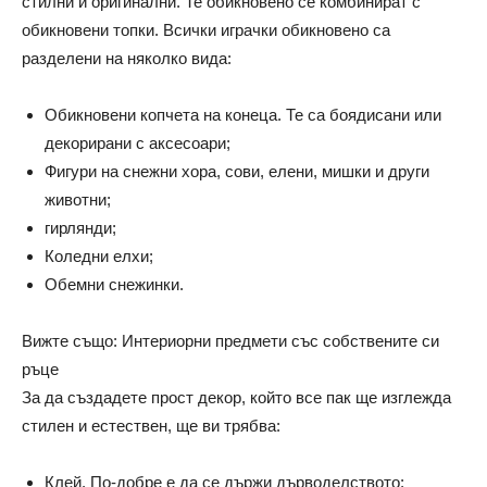
стилни и оригинални. Те обикновено се комбинират с
обикновени топки. Всички играчки обикновено са
разделени на няколко вида:
Обикновени копчета на конеца. Те са боядисани или
декорирани с аксесоари;
Фигури на снежни хора, сови, елени, мишки и други
животни;
гирлянди;
Коледни елхи;
Обемни снежинки.
Вижте също: Интериорни предмети със собствените си
ръце
За да създадете прост декор, който все пак ще изглежда
стилен и естествен, ще ви трябва:
Клей. По-добре е да се държи дърводелството;