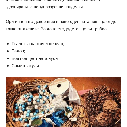
"драпирани" с полупрозрачни панделки.
Оригиналната декорация в новогодишната нощ ще бъде
топка от ахените. За да го създадете, ще ви трябва:
Тоалетна хартия и лепило;
Балон;
Боя под цвят на конуси;
Самите акули.