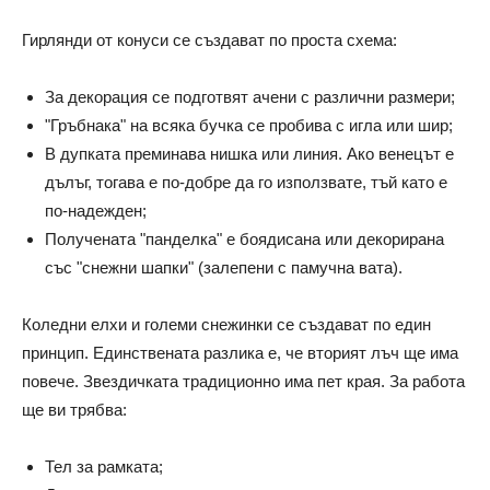
Гирлянди от конуси се създават по проста схема:
За декорация се подготвят ачени с различни размери;
"Гръбнака" на всяка бучка се пробива с игла или шир;
В дупката преминава нишка или линия. Ако венецът е
дълъг, тогава е по-добре да го използвате, тъй като е
по-надежден;
Получената "панделка" е боядисана или декорирана
със "снежни шапки" (залепени с памучна вата).
Коледни елхи и големи снежинки се създават по един
принцип. Единствената разлика е, че вторият лъч ще има
повече. Звездичката традиционно има пет края. За работа
ще ви трябва:
Тел за рамката;