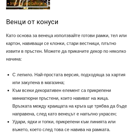
Венци от конуси
Като основа за венеца използвайте готови рамки, тел или
картон, навиващи се клонки, стари вестници, плътно
извити в пръстен. Можете да прикачите декор по няколко
начина:
С лепило. Най-простата версия, подходяща за хартия
или закупена в магазина;
Към всеки декоративен елемент са прикрепени
миниатюрни пръстени, които навиват на жица.
Връзката между краищата на кръга ще трябва да бъде
направена, след като венецът е напълно украсен;
Удари, ядки и топки, прикрепени към линията или
въжето, което след това се навива на рамката.