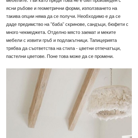
мебелите. Тъй като преди това не е бил произведен с
ясни ръбове и геометрични форми, използването на
такива опции няма да се получи. Необходимо е да се
даде предимство на "баба" скринове, сандъци, бюфети с
много чекмеджета. Отделно място заемат и меките
мебели с извити гръб и подлакътници. Тапицерията
трябва да съответства на стила - цветни отпечатъци,
пастелни цветове. Поне това може да се промени.