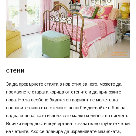
стени
За да превърнете стаята в нов стил за него, можете да
премахнете старата корица от стените и да приложите
нова. Но за особено бюджетен вариант не можете да
направите нищо със стените, но ги боядисвайте с боя на
водна основа, като използвате малко количество пигмент.
Всички нередности подчертават съзнателно грубите четки
на четките. Ако се планира да изравнявате мазилката,