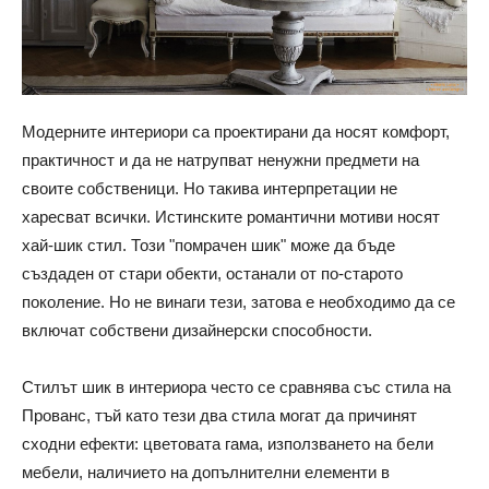
Модерните интериори са проектирани да носят комфорт,
практичност и да не натрупват ненужни предмети на
своите собственици. Но такива интерпретации не
харесват всички. Истинските романтични мотиви носят
хай-шик стил. Този "помрачен шик" може да бъде
създаден от стари обекти, останали от по-старото
поколение. Но не винаги тези, затова е необходимо да се
включат собствени дизайнерски способности.
Стилът шик в интериора често се сравнява със стила на
Прованс, тъй като тези два стила могат да причинят
сходни ефекти: цветовата гама, използването на бели
мебели, наличието на допълнителни елементи в