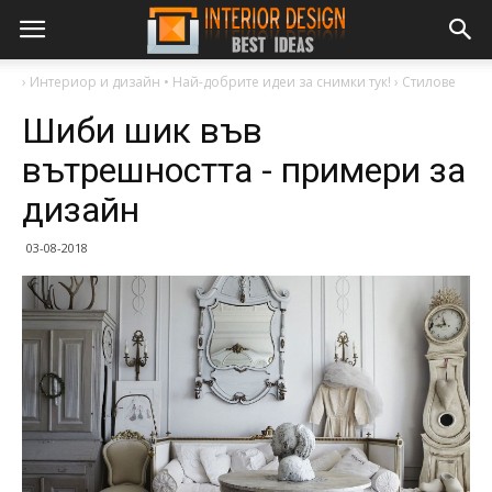
›
Интериор и дизайн • Най-добрите идеи за снимки тук!
›
Стилове
Шиби шик във
вътрешността - примери за
дизайн
03-08-2018