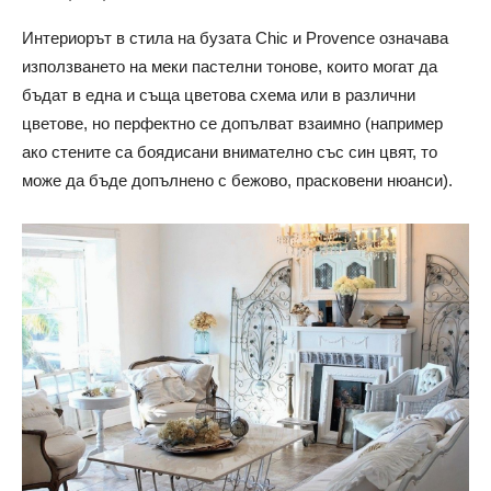
Интериорът в стила на бузата Chic и Provence означава
използването на меки пастелни тонове, които могат да
бъдат в една и съща цветова схема или в различни
цветове, но перфектно се допълват взаимно (например
ако стените са боядисани внимателно със син цвят, то
може да бъде допълнено с бежово, прасковени нюанси).