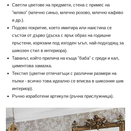
Светли цветове на предмети, стена с примес на
"мляко" (млечно синьо, млечно розово, млечно кафяво
и др.).
Подово покритие, което имитира или наистина се
състои от дърво (дъска с ярък образ на годишни
пръстени, изрязани под изгоден ъгъл, най-подходящ за
шикозен стил в интериора).
Таванът, който прилича на къща "баба" с греди и кал,
циментова замазка.
Текстил (цветни отпечатъци с различни размери на
пъпки - всичко това идеално се вписва в шикозния шик
интериор).
Ръчно изработени артикули (ръчна прислужница).