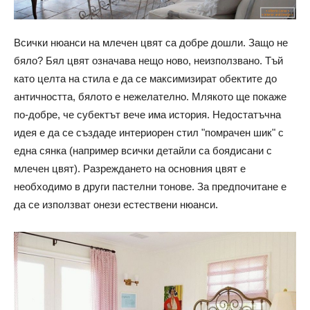
Всички нюанси на млечен цвят са добре дошли. Защо не
бяло? Бял цвят означава нещо ново, неизползвано. Тъй
като целта на стила е да се максимизират обектите до
античността, бялото е нежелателно. Млякото ще покаже
по-добре, че субектът вече има история. Недостатъчна
идея е да се създаде интериорен стил "помрачен шик" с
една сянка (например всички детайли са боядисани с
млечен цвят). Разреждането на основния цвят е
необходимо в други пастелни тонове. За предпочитане е
да се използват онези естествени нюанси.