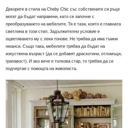
Декорите в стила на Cheby Chic със собствените си ръце
могат да бъдат направени, като се започне с
преобразуването на мебелите. Тя е тази, която е главната
светлина в този стил. Задължително условие е
оцветяването му с леки тонове. Не трябва да има тъмни
нюанси. Също така, мебелите трябва да бъдат на
изкуствена възраст (да се добавят драскотини, отломъци,
грапавост). И ако вече е толкова стар, то трябва да се
подчертае с помощта на живописта.