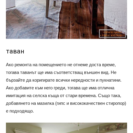
таван
Ако ремонта на помещението не отнеме доста време,
тогава таванът ще има съответстващ външен вид. Не
бързайте да коригирате всички нередности и пукнатини.
Ако добавите към него греди, тогава ще има отлична
имитация на селска къща от стари времена. Също така,
добавянето на мазилка (гипс и висококачествен стиропор)
е подходящо.