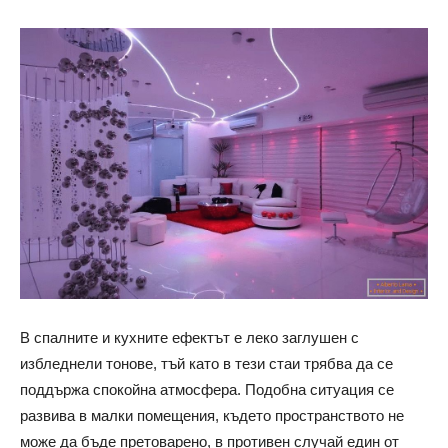
В спалните и кухните ефектът е леко заглушен с
избледнели тонове, тъй като в тези стаи трябва да се
поддържа спокойна атмосфера. Подобна ситуация се
развива в малки помещения, където пространството не
може да бъде претоварено, в противен случай един от