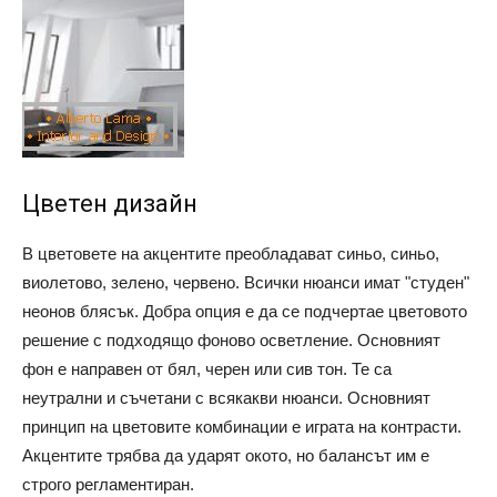
Цветен дизайн
В цветовете на акцентите преобладават синьо, синьо,
виолетово, зелено, червено. Всички нюанси имат "студен"
неонов блясък. Добра опция е да се подчертае цветовото
решение с подходящо фоново осветление. Основният
фон е направен от бял, черен или сив тон. Те са
неутрални и съчетани с всякакви нюанси. Основният
принцип на цветовите комбинации е играта на контрасти.
Акцентите трябва да ударят окото, но балансът им е
строго регламентиран.