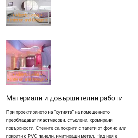
Материали и довършителни работи
При проектирането на "кутията" на помещението
преобладават пластмасови, стъклени, хромирани
повърхности. Стените са покрити с тапети от фолио или
покрити с PVC панели, имитиращи метал. Над нея е