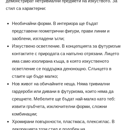
демонстрират нетривиални предмети на изкуството. За
стил са характерни:
Необичайни форми. В интериора ще бъдат
представени геометрични фигури, прави линии и
заоблени, изгладени ъгли;
Изкуствено осветление. В концепцията за футуризъм
контактите с природата са напълно отрязани. Лицето
има само изолирана къща, в която изкуственото
осветление се поддържа денонощно. Слънцето в
стаите ще бъде малко;
Нов живот на обичайните неща. Няма тривиални
гардероби или дивани в футуризма, които няма да
срещнете. Мебелите ще бъдат най-малко като теб:
извити гръбчета, изключителни форми, сложни
комбинации;
Хромирани повърхности, пластмаса, плексиглас. В
декорацията този стил е подобен на