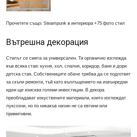
Прочетете също: Steampunk в интериора +75 фото стил
Вътрешна декорация
Стилът се смята за универсален. Тя органично изглежда
във всяка стая: кухня, хол, спалня, коридор, баня и дори
детска стая. Собствениците обаче трябва да се подготвят
за скъпи ремонти, тъй като въплъщението на извънредни
идеи ще изисква големи инвестиции. В декора
преобладават изкуствените материали, които изглеждат
луксозни, но по никакъв начин не са евтини или
примитивни.