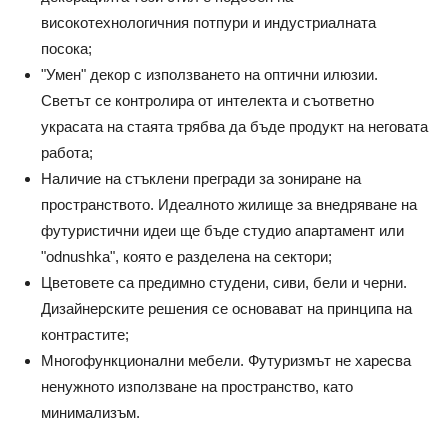
високотехнологичния потпури и индустриалната
посока;
"Умен" декор с използването на оптични илюзии.
Светът се контролира от интелекта и съответно
украсата на стаята трябва да бъде продукт на неговата
работа;
Наличие на стъклени прегради за зониране на
пространството. Идеалното жилище за внедряване на
футуристични идеи ще бъде студио апартамент или
"odnushka", която е разделена на сектори;
Цветовете са предимно студени, сиви, бели и черни.
Дизайнерските решения се основават на принципа на
контрастите;
Многофункционални мебели. Футуризмът не харесва
ненужното използване на пространство, като
минимализъм.