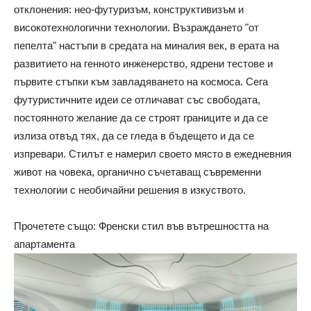
отклонения: нео-футуризъм, конструктивизъм и
високотехнологични технологии. Възраждането "от
пепелта" настъпи в средата на миналия век, в ерата на
развитието на генното инженерство, ядрени тестове и
първите стъпки към завладяването на космоса. Сега
футуристичните идеи се отличават със свободата,
постоянното желание да се строят границите и да се
излиза отвъд тях, да се гледа в бъдещето и да се
изпревари. Стилът е намерил своето място в ежедневния
живот на човека, органично съчетаващ съвременни
технологии с необичайни решения в изкуството.
Прочетете също: Френски стил във вътрешността на
апартамента