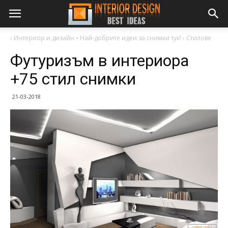
›
Интериор и дизайн • Най-добрите идеи за снимки тук!
›
Стилове
Футуризъм в интериора
+75 стил снимки
21-03-2018