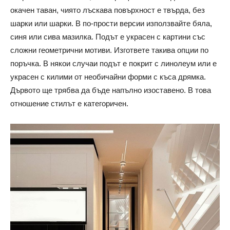
окачен таван, чиято лъскава повърхност е твърда, без
шарки или шарки. В по-прости версии използвайте бяла,
синя или сива мазилка. Подът е украсен с картини със
сложни геометрични мотиви. Изгответе такива опции по
поръчка. В някои случаи подът е покрит с линолеум или е
украсен с килими от необичайни форми с къса дрямка.
Дървото ще трябва да бъде напълно изоставено. В това
отношение стилът е категоричен.