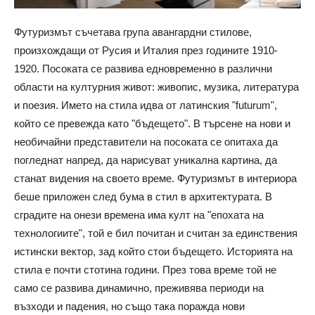
Футуризмът съчетава група авангардни стилове,
произхождащи от Русия и Италия през годините 1910-
1920. Посоката се развива едновременно в различни
области на културния живот: живопис, музика, литература
и поезия. Името на стила идва от латинския "futurum",
който се превежда като "бъдещето". В търсене на нови и
необичайни представители на посоката се опитаха да
погледнат напред, да нарисуват уникална картина, да
станат видения на своето време. Футуризмът в интериора
беше приложен след бума в стил в архитектурата. В
сградите на онези времена има култ на "епохата на
технологиите", той е бил почитан и считан за единствения
истински вектор, зад който стои бъдещето. Историята на
стила е почти стотина години. През това време той не
само се развива динамично, преживява периоди на
възходи и падения, но също така поражда нови