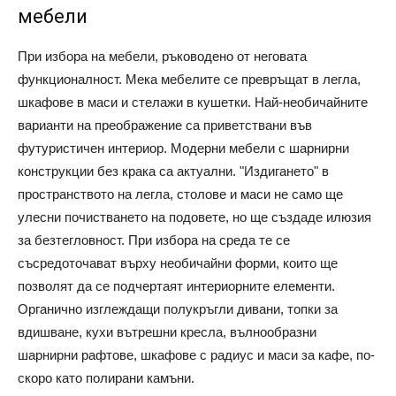
мебели
При избора на мебели, ръководено от неговата
функционалност. Мека мебелите се превръщат в легла,
шкафове в маси и стелажи в кушетки. Най-необичайните
варианти на преображение са приветствани във
футуристичен интериор. Модерни мебели с шарнирни
конструкции без крака са актуални. "Издигането" в
пространството на легла, столове и маси не само ще
улесни почистването на подовете, но ще създаде илюзия
за безтегловност. При избора на среда те се
съсредоточават върху необичайни форми, които ще
позволят да се подчертаят интериорните елементи.
Органично изглеждащи полукръгли дивани, топки за
вдишване, кухи вътрешни кресла, вълнообразни
шарнирни рафтове, шкафове с радиус и маси за кафе, по-
скоро като полирани камъни.