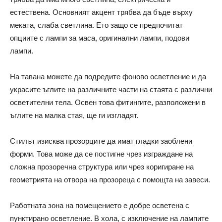
естествена. Основният акцент трябва да бъде върху
меката, слаба светлина. Ето защо се предпочитат
опциите с лампи за маса, оригинални лампи, подови
лампи.
На тавана можете да подредите фоново осветление и да
украсите ъглите на различните части на стаята с различни
осветителни тела. Освен това фитингите, разположени в
ъглите на малка стая, ще ги изгладят.
Стилът изисква прозорците да имат гладки заоблени
форми. Това може да се постигне чрез изграждане на
сложна прозоречна структура или чрез коригиране на
геометрията на отвора на прозореца с помощта на завеси.
Работната зона на помещението е добре осветена с
пунктирано осветление. В хола, с изключение на лампите