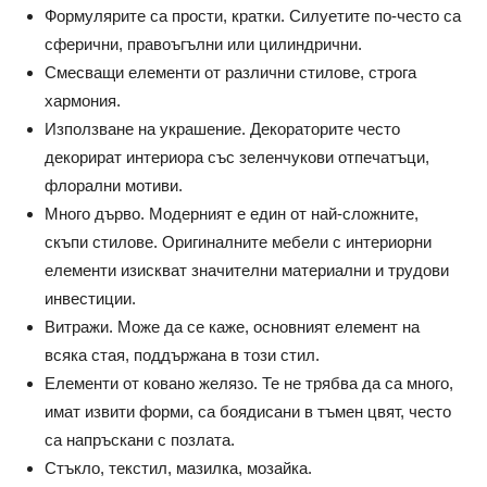
Формулярите са прости, кратки. Силуетите по-често са
сферични, правоъгълни или цилиндрични.
Смесващи елементи от различни стилове, строга
хармония.
Използване на украшение. Декораторите често
декорират интериора със зеленчукови отпечатъци,
флорални мотиви.
Много дърво. Модерният е един от най-сложните,
скъпи стилове. Оригиналните мебели с интериорни
елементи изискват значителни материални и трудови
инвестиции.
Витражи. Може да се каже, основният елемент на
всяка стая, поддържана в този стил.
Елементи от ковано желязо. Те не трябва да са много,
имат извити форми, са боядисани в тъмен цвят, често
са напръскани с позлата.
Стъкло, текстил, мазилка, мозайка.