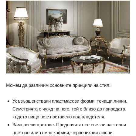
Можем да различим основните принципи на стил:
Усъвършенствани пластмасови форми, течащи линии.
Симетрията е чужд на него, той е близо до природата,
където нищо не е поставено под владетеля.
Замърсени цветове. Предпочитат се светли пастелни
цветове или тъмно кафяви, червеникави люспи.