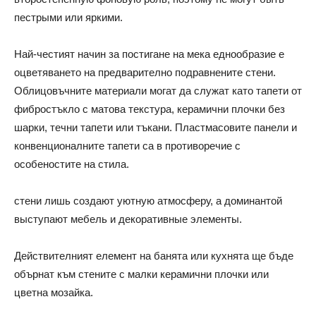
пестрыми или яркими.
Най-честият начин за постигане на мека еднообразие е
оцветяването на предварително подравнените стени.
Облицовъчните материали могат да служат като тапети от
фибростъкло с матова текстура, керамични плочки без
шарки, течни тапети или тъкани. Пластмасовите панели и
конвенционалните тапети са в противоречие с
особеностите на стила.
стени лишь создают уютную атмосферу, а доминантой
выступают мебель и декоративные элементы.
Действителният елемент на банята или кухнята ще бъде
обърнат към стените с малки керамични плочки или
цветна мозайка.