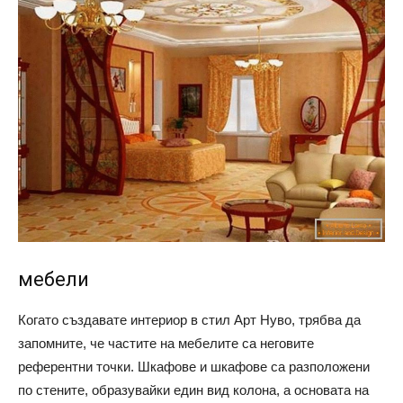
мебели
Когато създавате интериор в стил Арт Нуво, трябва да
запомните, че частите на мебелите са неговите
референтни точки. Шкафове и шкафове са разположени
по стените, образувайки един вид колона, а основата на