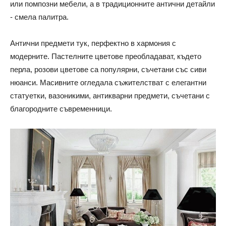
или помпозни мебели, а в традиционните антични детайли
- смела палитра.
Антични предмети тук, перфектно в хармония с
модерните. Пастелните цветове преобладават, където
перла, розови цветове са популярни, съчетани със сиви
нюанси. Масивните огледала съжителстват с елегантни
статуетки, вазоникими, антикварни предмети, съчетани с
благородните съвременници.