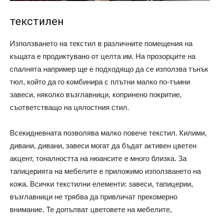
текстилен
Използването на текстил в различните помещения на
къщата е продиктувано от целта им. На прозорците на
спалнята например ще е подходящо да се използва тънък
тюл, който да го комбинира с плътни малко по-тъмни
завеси, няколко възглавници, копринено покритие,
съответстващо на цялостния стил.
Всекидневната позволява малко повече текстил. Килими,
дивани, дивани, завеси могат да бъдат активен цветен
акцент, тоналността на нюансите е много близка. За
тапицерията на мебелите е приложимо използването на
кожа. Всички текстилни елементи: завеси, тапицерии,
възглавници не трябва да привличат прекомерно
внимание. Те допълват цветовете на мебелите,