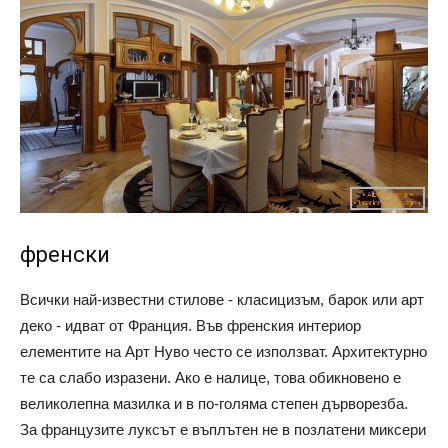
френски
Всички най-известни стилове - класицизъм, барок или арт
деко - идват от Франция. Във френския интериор
елементите на Арт Нуво често се използват. Архитектурно
те са слабо изразени. Ако е налице, това обикновено е
великолепна мазилка и в по-голяма степен дърворезба.
За французите луксът е въплътен не в позлатени миксери