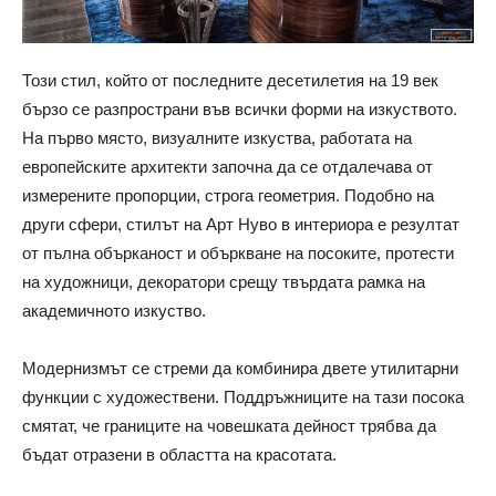
Този стил, който от последните десетилетия на 19 век
бързо се разпространи във всички форми на изкуството.
На първо място, визуалните изкуства, работата на
европейските архитекти започна да се отдалечава от
измерените пропорции, строга геометрия. Подобно на
други сфери, стилът на Арт Нуво в интериора е резултат
от пълна обърканост и объркване на посоките, протести
на художници, декоратори срещу твърдата рамка на
академичното изкуство.
Модернизмът се стреми да комбинира двете утилитарни
функции с художествени. Поддръжниците на тази посока
смятат, че границите на човешката дейност трябва да
бъдат отразени в областта на красотата.