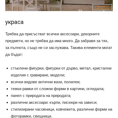
украса
Трябва да присъстват всички аксесоари, декорните
предмети, но не трябва да има много. Да забравя за тях,
за пълнота, също не си заслужава. Такива елементи могат
да бъдат:
стъклени фигурки, фигурки от дърво, метал, кристални
изделия с гравиране, модели;
всички видове антични вази, полилеи;
тежки рамки от сложни форми в картини, огледала;
панел с природата на природата;
различни аксесоари: кърпи, пискюри на завеси;
стилизирани часовници, ковчежета, различни форми на
фоторамки, свещници.