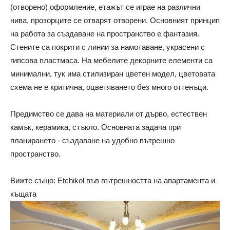
(отворено) оформление, етажът се играе на различни
нива, прозорците се отварят отворени. Основният принцип
на работа за създаване на пространство е фантазия.
Стените са покрити с линии за намотаване, украсени с
гипсова пластмаса. На мебелите декорните елементи са
минимални, тук има стилизиран цветен модел, цветовата
схема не е критична, оцветяването без много оттенъци.
Предимство се дава на материали от дърво, естествен
камък, керамика, стъкло. Основната задача при
планирането - създаване на удобно вътрешно
пространство.
Вижте също: Etchikol във вътрешността на апартамента и
къщата