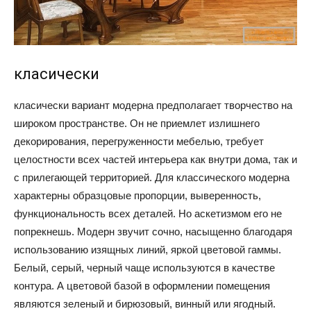
класически
класически вариант модерна предполагает творчество на
широком пространстве. Он не приемлет излишнего
декорирования, перегруженности мебелью, требует
целостности всех частей интерьера как внутри дома, так и
с прилегающей территорией. Для классического модерна
характерны образцовые пропорции, выверенность,
функциональность всех деталей. Но аскетизмом его не
попрекнешь. Модерн звучит сочно, насыщенно благодаря
использованию изящных линий, яркой цветовой гаммы.
Белый, серый, черный чаще используются в качестве
контура. А цветовой базой в оформлении помещения
являются зеленый и бирюзовый, винный или ягодный.