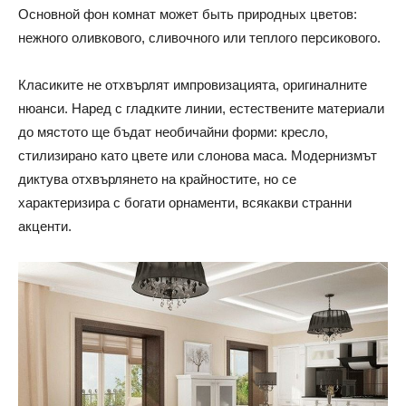
Основной фон комнат может быть природных цветов:
нежного оливкового, сливочного или теплого персикового.
Класиките не отхвърлят импровизацията, оригиналните
нюанси. Наред с гладките линии, естествените материали
до мястото ще бъдат необичайни форми: кресло,
стилизирано като цвете или слонова маса. Модернизмът
диктува отхвърлянето на крайностите, но се
характеризира с богати орнаменти, всякакви странни
акценти.