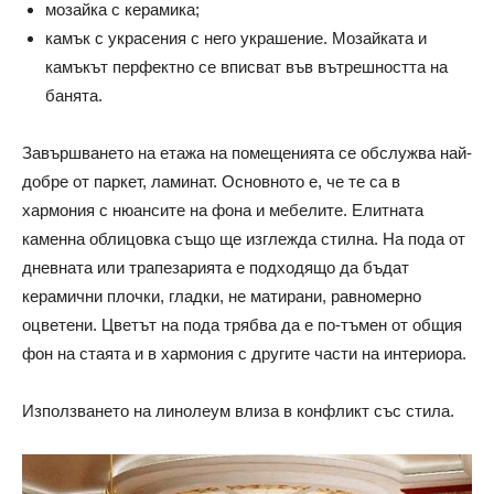
мозайка с керамика;
камък с украсения с него украшение. Мозайката и
камъкът перфектно се вписват във вътрешността на
банята.
Завършването на етажа на помещенията се обслужва най-
добре от паркет, ламинат. Основното е, че те са в
хармония с нюансите на фона и мебелите. Елитната
каменна облицовка също ще изглежда стилна. На пода от
дневната или трапезарията е подходящо да бъдат
керамични плочки, гладки, не матирани, равномерно
оцветени. Цветът на пода трябва да е по-тъмен от общия
фон на стаята и в хармония с другите части на интериора.
Използването на линолеум влиза в конфликт със стила.