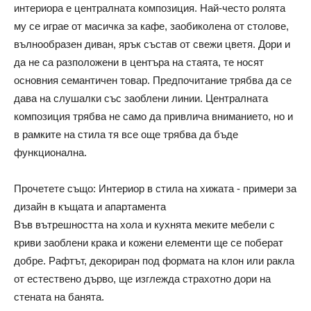
интериора е централната композиция. Най-често ролята
му се играе от масичка за кафе, заобиколена от столове,
вълнообразен диван, ярък състав от свежи цветя. Дори и
да не са разположени в центъра на стаята, те носят
основния семантичен товар. Предпочитание трябва да се
дава на слушалки със заоблени линии. Централната
композиция трябва не само да привлича вниманието, но и
в рамките на стила тя все още трябва да бъде
функционална.
Прочетете също: Интериор в стила на хижата - примери за
дизайн в къщата и апартамента
Във вътрешността на хола и кухнята меките мебели с
криви заоблени крака и кожени елементи ще се поберат
добре. Рафтът, декориран под формата на клон или ракла
от естествено дърво, ще изглежда страхотно дори на
стената на банята.