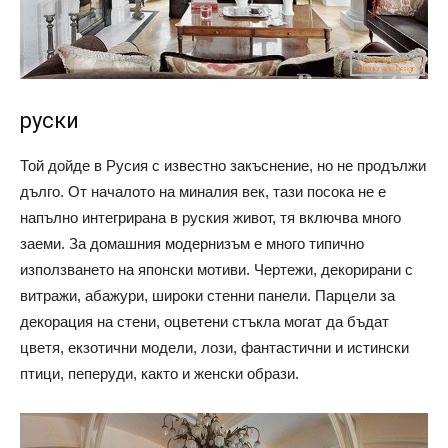
руски
Той дойде в Русия с известно закъснение, но не продължи
дълго. От началото на миналия век, тази посока не е
напълно интегрирана в руския живот, тя включва много
заеми. За домашния модернизъм е много типично
използването на японски мотиви. Чертежи, декорирани с
витражи, абажури, широки стенни панели. Парцели за
декорация на стени, оцветени стъкла могат да бъдат
цветя, екзотични модели, лози, фантастични и истински
птици, пеперуди, както и женски образи.