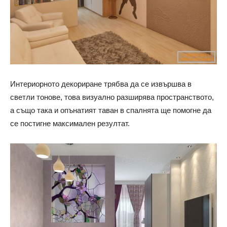
Интериорното декориране трябва да се извършва в
светли тонове, това визуално разширява пространството,
а също така и опънатият таван в спалнята ще помогне да
се постигне максимален резултат.