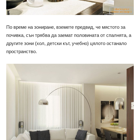
По време на зониране, вземете предвид, че мястото за
почивка, сън трябва да заемат половината от спалнята, а
другите зони (хол, детски кът, учебно) цялото останало
пространство.