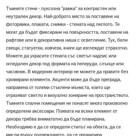
Тъмните стени - луксозна "рамка" за контрастен или
неутрален декор. Най-доброто място за поставяне на
фоторамки, плакати, снимки - стената над леглото. Те
могат да бъдат фиксирани на повърхността, поставени на
рафтове или в декоративна ниша с осветление. Тук, бели
свещи, статуетки, ковчези, книги ще изглеждат страхотно.
Можете да украсите стената със светъл надпис или
огледален декор под формата на пеперуди, слънце или
часовник. В модерния интериор не можете да правите без
хромирани елементи. Акценти може да бъде преграда,
направена от големи стъклени мъниста, които ще
отразяват светло и визуално зониране на пространството.
Тъмните спални помещения не понасят много произволно
определени аксесоари. Появата на всеки елемент от
декора трябва внимателно да бъде планирана.
Необходимо е да се определи стилът на обекта, да се
мисли върху подреждането, да се организира