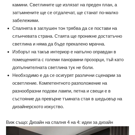
камини. Светлините ще излязат на преден план, а
затъмнените ще се отдалечат, ще станат по-малко
забележими.
Спалнята в заглушен тон трябва да се постави на
слънчевата страна. Стаята ще проникне достатъчно
светлина и няма да бъде прекалено мрачна.
Изборът на такъв интериор е напълно оправдан в
помещенията с големи панорамни прозорци, тъй като
допълнителната светлина тук не боли.
Необходимо е да се осигурят различни сценарии за
осветление. Компетентното разположение на
разнообразни подови лампи, петна и свещи е в
състояние да превърне тъмната стая в шедьовър на
дизайнерското изкуство.
Виж също: Дизайн на спалня 4 на 4: идеи за дизайн