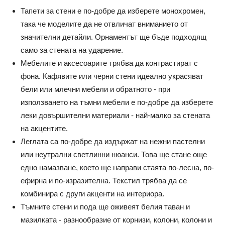
Тапети за стени е по-добре да изберете монохромен,
така че моделите да не отвличат вниманието от
значителни детайли. Орнаментът ще бъде подходящ
само за стената на ударение.
Мебелите и аксесоарите трябва да контрастират с
фона. Кафявите или черни стени идеално украсяват
бели или млечни мебели и обратното - при
използването на тъмни мебели е по-добре да изберете
леки довършителни материали - най-малко за стената
на акцентите.
Леглата са по-добре да издържат на нежни пастелни
или неутрални светлинни нюанси. Това ще стане още
едно намазване, което ще направи стаята по-лесна, по-
ефирна и по-изразителна. Текстил трябва да се
комбинира с други акценти на интериора.
Тъмните стени и пода ще оживеят белия таван и
мазилката - разнообразие от корнизи, колони, колони и