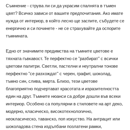
Съмнение - струва ли си да украсим спалнята в тъмен
цвят? Всичко зависи от вашите предпочитания. Ако имате
нужда от интериор, в който лесно ще заспите, събудете се
енергично и си починете - не се страхувайте да оспорите
тъмнината.
Едно от значимите предимства на тъмните цветове е
тяхната гъвкавост. Те перфектно се "разбират" с всички
цветови палитри. Светли, пастелни и неутрални тонове
перфектно "се разхождат" с черен, графит, шоколад,
тъмно син, слива, мирта. Близо, тези цветове
благоприятно подчертават красотата и изразителността
един на друг. Тъмните нюанси са добре дошли във всеки
интериор. Особено са популярни в стиловете на арт деко,
модерно, класическо, високотехнологично,
неокласическо, таванско, поп изкуство. На антрацит или
шоколадова стена издълбани позлатени рамки,