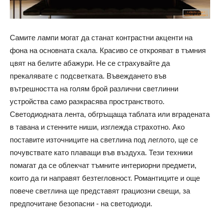
Самите лампи могат да станат контрастни акценти на
фона на основната скала. Красиво се открояват в тъмния
цвят на белите абажури. Не се страхувайте да
прекалявате с подсветката. Въвеждането във
вътрешността на голям брой различни светлинни
устройства само разкрасява пространството.
Светодиодната лента, обгръщаща таблата или вградената
в тавана и стенните ниши, изглежда страхотно. Ако
поставите източниците на светлина под леглото, ще се
почувствате като плаващи във въздуха. Тези техники
помагат да се облекчат тъмните интериорни предмети,
които да ги направят безтегловност. Романтиците и още
повече светлина ще представят грациозни свещи, за
предпочитане безопасни - на светодиоди.