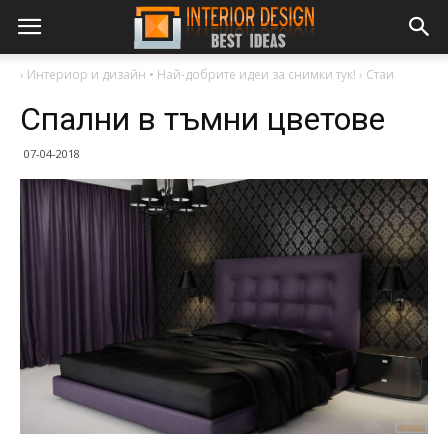
›
Интериор и дизайн • Най-добрите идеи за снимки тук!
›
Стаи
Спални в тъмни цветове
07-04-2018