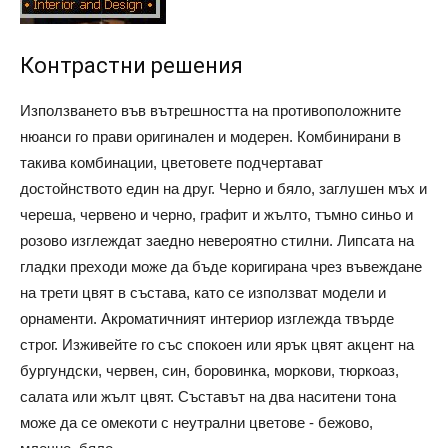
Контрастни решения
Използването във вътрешността на противоположните
нюанси го прави оригинален и модерен. Комбинирани в
такива комбинации, цветовете подчертават
достойнството един на друг. Черно и бяло, заглушен мъх и
череша, червено и черно, графит и жълто, тъмно синьо и
розово изглеждат заедно невероятно стилни. Липсата на
гладки преходи може да бъде коригирана чрез въвеждане
на трети цвят в състава, като се използват модели и
орнаменти. Акроматичният интериор изглежда твърде
строг. Изживейте го със спокоен или ярък цвят акцент на
бургундски, червен, син, боровинка, моркови, тюркоаз,
салата или жълт цвят. Съставът на два наситени тона
може да се омекоти с неутрални цветове - бежово,