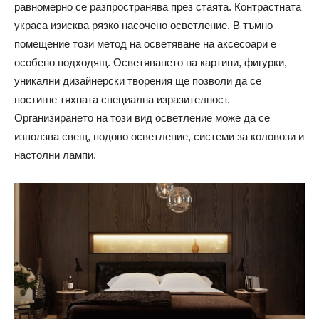
равномерно се разпространява през стаята. Контрастната
украса изисква рязко насочено осветление. В тъмно
помещение този метод на осветяване на аксесоари е
особено подходящ. Осветяването на картини, фигурки,
уникални дизайнерски творения ще позволи да се
постигне тяхната специална изразителност.
Организирането на този вид осветление може да се
използва свещ, подово осветление, системи за коловози и
настолни лампи.