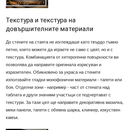
Текстура и текстура на
довършителните материали
До стените на стаята не изглеждаше като твърдо тъмно
петно, което можете да играете не само с цвят, но и с
текстура. Комбинацията от хетерогенни повърхности ви
позволява да направите оригинала изрисуван и
изразителен. Обикновено за украса на стените
използвайте гладки монофонични материали - тапети или
боя. Отделни зони - например - част от стената над
таблата и други значими участъци се подчертават с
текстури. За тази цел ще направите декоративна мазилка,
меки панели, тапети с обемна шарка, клинкер, изкуствен
камък.