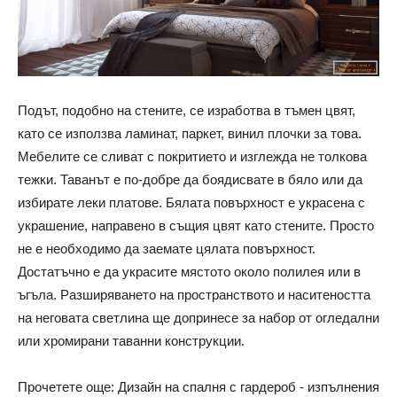
Подът, подобно на стените, се изработва в тъмен цвят,
като се използва ламинат, паркет, винил плочки за това.
Мебелите се сливат с покритието и изглежда не толкова
тежки. Таванът е по-добре да боядисвате в бяло или да
избирате леки платове. Бялата повърхност е украсена с
украшение, направено в същия цвят като стените. Просто
не е необходимо да заемате цялата повърхност.
Достатъчно е да украсите мястото около полилея или в
ъгъла. Разширяването на пространството и наситеността
на неговата светлина ще допринесе за набор от огледални
или хромирани таванни конструкции.
Прочетете още: Дизайн на спалня с гардероб - изпълнения