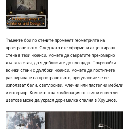
Тъмните бои по стените променят геометрията на
пространството. След като сте оформени акцентирана
стена в тези нюанси, можете да съкратите прекомерно
дългата стая, да я доближите до площада. Покривайки
всички стени с дълбоки нюанси, можете да постигнете
разширяване на пространството, при условие че се
използват бели, светлосиви, млечни или пастелни мебели
и интериор. Компетентна комбинация от тъмни и светли
цветове може да украся дори малка спалня в Хрушчов.