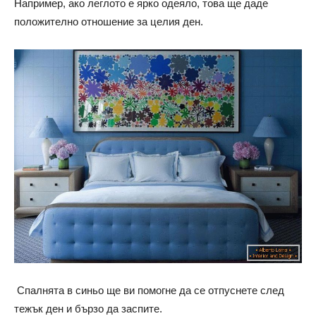
Например, ако леглото е ярко одеяло, това ще даде
положително отношение за целия ден.
Спалнята в синьо ще ви помогне да се отпуснете след
тежък ден и бързо да заспите.