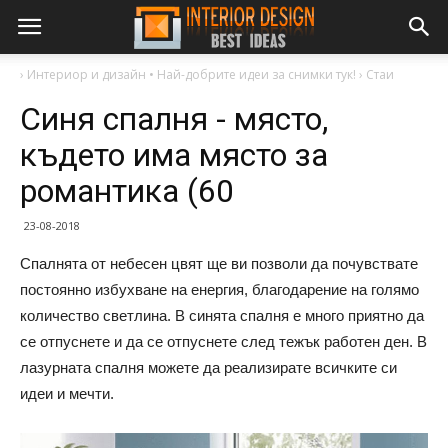
›
Интериор и дизайн • Най-добрите идеи за снимки тук!
›
Стаи
Синя спалня - място,
където има място за
романтика (60
23-08-2018
Спалнята от небесен цвят ще ви позволи да почувствате
постоянно избухване на енергия, благодарение на голямо
количество светлина. В синята спалня е много приятно да
се отпуснете и да се отпуснете след тежък работен ден. В
лазурната спалня можете да реализирате всичките си
идеи и мечти.