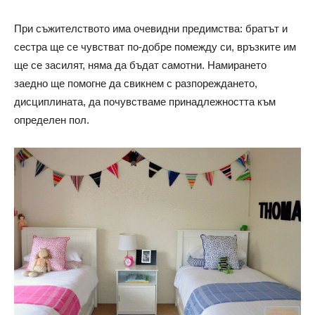
При съжителството има очевидни предимства: братът и
сестра ще се чувстват по-добре помежду си, връзките им
ще се засилят, няма да бъдат самотни. Намирането
заедно ще помогне да свикнем с разпореждането,
дисциплината, да почувстваме принадлежността към
определен пол.