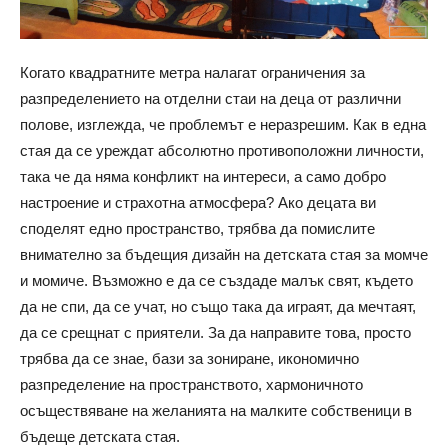
Когато квадратните метра налагат ограничения за
разпределението на отделни стаи на деца от различни
полове, изглежда, че проблемът е неразрешим. Как в една
стая да се уреждат абсолютно противоположни личности,
така че да няма конфликт на интереси, а само добро
настроение и страхотна атмосфера? Ако децата ви
споделят едно пространство, трябва да помислите
внимателно за бъдещия дизайн на детската стая за момче
и момиче. Възможно е да се създаде малък свят, където
да не спи, да се учат, но също така да играят, да мечтаят,
да се срещнат с приятели. За да направите това, просто
трябва да се знае, бази за зониране, икономично
разпределение на пространството, хармоничното
осъществяване на желанията на малките собственици в
бъдеще детската стая.