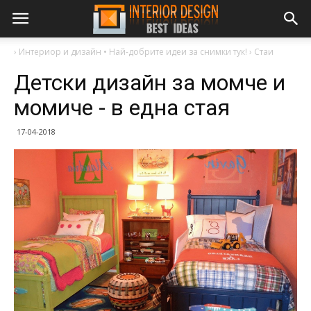
›
Интериор и дизайн • Най-добрите идеи за снимки тук!
›
Стаи
Детски дизайн за момче и
момиче - в една стая
17-04-2018