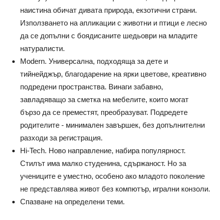
наистина обичат дивата природа, екзотични страни.
Използването на апликации с животни и птици е лесно
да се допълни с боядисаните шедьоври на младите
натуралисти.
Modern. Универсална, подходяща за дете и
тийнейджър, благодарение на ярки цветове, креативно
подредени пространства. Винаги забавно,
завладяващо за сметка на мебелите, които могат
бързо да се преместят, преобразуват. Подредете
родителите - минимален завършек, без допълнителни
разходи за регистрация.
Hi-Tech. Ново направление, набира популярност.
Стилът има малко студенина, сдържаност. Но за
учениците е уместно, особено ако младото поколение
не представлява живот без компютър, игрални конзоли.
Спазване на определени теми.