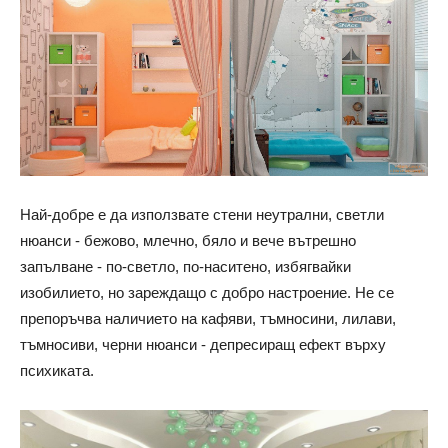
Най-добре е да използвате стени неутрални, светли
нюанси - бежово, млечно, бяло и вече вътрешно
запълване - по-светло, по-наситено, избягвайки
изобилието, но зареждащо с добро настроение. Не се
препоръчва наличието на кафяви, тъмносини, лилави,
тъмносиви, черни нюанси - депресиращ ефект върху
психиката.