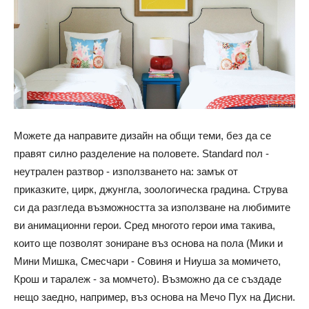
Можете да направите дизайн на общи теми, без да се
правят силно разделение на половете. Standard пол -
неутрален разтвор - използването на: замък от
приказките, цирк, джунгла, зоологическа градина. Струва
си да разгледа възможността за използване на любимите
ви анимационни герои. Сред многото герои има такива,
които ще позволят зониране въз основа на пола (Мики и
Мини Мишка, Смесчари - Совиня и Ниуша за момичето,
Крош и таралеж - за момчето). Възможно да се създаде
нещо заедно, например, въз основа на Мечо Пух на Дисни.