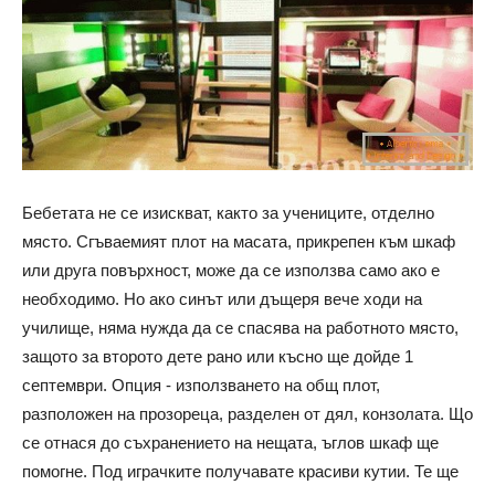
Бебетата не се изискват, както за учениците, отделно
място. Сгъваемият плот на масата, прикрепен към шкаф
или друга повърхност, може да се използва само ако е
необходимо. Но ако синът или дъщеря вече ходи на
училище, няма нужда да се спасява на работното място,
защото за второто дете рано или късно ще дойде 1
септември. Опция - използването на общ плот,
разположен на прозореца, разделен от дял, конзолата. Що
се отнася до съхранението на нещата, ъглов шкаф ще
помогне. Под играчките получавате красиви кутии. Те ще