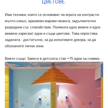
ЦВЕТОВЕ.
Има техники, които се основават на играта на контрасти:
жълто-синьо, оранжево-варови нюанси, задължително
разредени със спокойствие. Понякога едно момче и едно
момиче харесват едни и същи цветове. Това опростява
задачата - достатъчно, за да използвате декора, за да
обозначите лични зони.
Вижте също: Завеси в детската стая +75 идеи за снимки