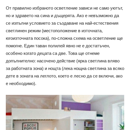
От правилно избраното осветление зависи не само уютът,
но и здравето на сина и дъщерята. Ако е невъзможно да
се изпълни условието за създаване на най-естествения
светлинен режим (местоположение в източната,
югоизточната посока), по-сложна схема на осветление ще
помогне. Един таван полилей явно не е достатъчен,
особено когато децата са две. Това ще отнеме
допълнително: насочено действие (ярка светлина вляво
за работната зона) и нощта (лека нощна светлина за всяко
дете в зоната на леглото, което е лесно да се включи, ако
е необходимо).