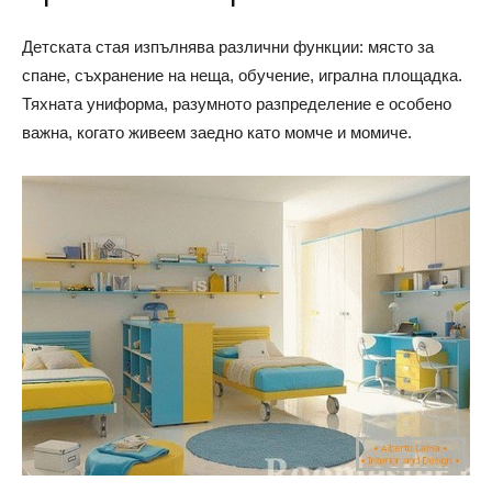
Детската стая изпълнява различни функции: място за
спане, съхранение на неща, обучение, игрална площадка.
Тяхната униформа, разумното разпределение е особено
важна, когато живеем заедно като момче и момиче.