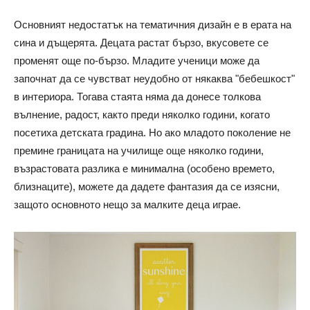
Основният недостатък на тематичния дизайн е в ерата на
сина и дъщерята. Децата растат бързо, вкусовете се
променят още по-бързо. Младите ученици може да
започнат да се чувстват неудобно от някаква "бебешкост"
в интериора. Тогава стаята няма да донесе толкова
вълнение, радост, както преди няколко години, когато
посетиха детската градина. Но ако младото поколение не
премине границата на училище още няколко години,
възрастовата разлика е минимална (особено времето,
близнаците), можете да дадете фантазия да се изясни,
защото основното нещо за малките деца играе.