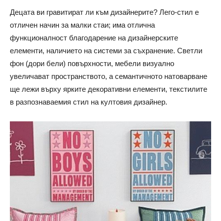
Децата ви гравитират ли към дизайнерите? Лего-стил е
отличен начин за малки стаи; има отлична
функционалност благодарение на дизайнерските
елементи, наличието на системи за съхранение. Светли
фон (дори бели) повърхности, мебели визуално
увеличават пространството, а семантичното натоварване
ще лежи върху ярките декоративни елементи, текстилите
в разпознаваемия стил на култовия дизайнер.