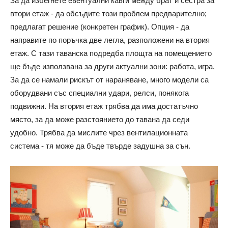
За да избегнете евентуални кавги между брат и сестра за
втори етаж - да обсъдите този проблем предварително;
предлагат решение (конкретен график). Опция - да
направите по поръчка две легла, разположени на втория
етаж. С тази таванска подредба площта на помещението
ще бъде използвана за други актуални зони: работа, игра.
За да се намали рискът от нараняване, много модели са
оборудвани със специални удари, релси, понякога
подвижни. На втория етаж трябва да има достатъчно
място, за да може разстоянието до тавана да седи
удобно. Трябва да мислите чрез вентилационната
система - тя може да бъде твърде задушна за сън.