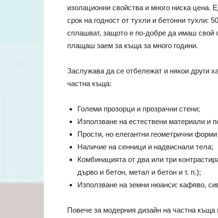
изолационни свойства и много ниска цена. Е
срок на годност от тухли и бетонни тухли: 50
сплашват, защото е по-добре да имаш свой 
плащаш заем за къща за много години.
Заслужава да се отбележат и някои други х
частна къща:
Големи прозорци и прозрачни стени;
Използване на естествени материали и п
Прости, но елегантни геометрични форми
Наличие на сенници и надвиснали тела;
Комбинацията от два или три контрасти
дърво и бетон, метал и бетон
и т. п.
);
Използване на земни нюанси: кафяво, си
Повече за модерния дизайн на частна къща 