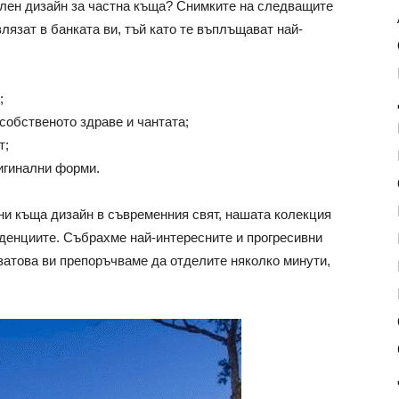
елен дизайн за частна къща? Снимките на следващите
язат в банката ви, тъй като те въплъщават най-
;
собственото здраве и чантата;
т;
ригинални форми.
лни къща дизайн в съвременния свят, нашата колекция
енденциите. Събрахме най-интересните и прогресивни
 затова ви препоръчваме да отделите няколко минути,