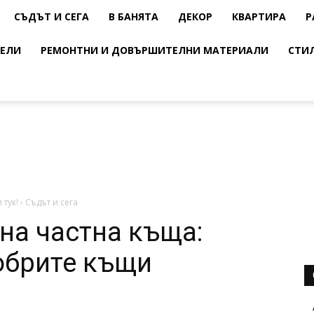
СЪДЪТ И СЕГА
В БАНЯТА
ДЕКОР
КВАРТИРА
Р
ЕЛИ
РЕМОНТНИ И ДОВЪРШИТЕЛНИ МАТЕРИАЛИ
СТИ
 тук!
›
Съдът и сега
на частна къща:
обрите къщи