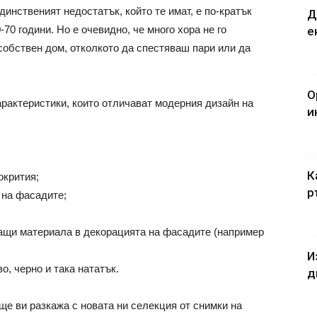
динственият недостатък, който те имат, е по-кратък
Д
-70 години. Но е очевидно, че много хора не го
е
собствен дом, отколкото да спестяваш пари или да
О
арактеристики, които отличават модерния дизайн на
и
К
окрития;
р
 на фасадите;
ращи материала в декорацията на фасадите (например
И
во, черно
и така нататък.
д
ще ви разкажа с новата ни селекция от снимки на