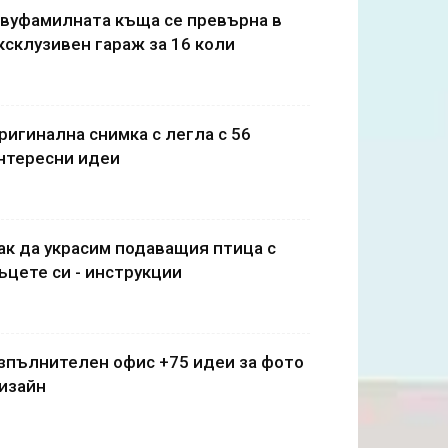
вуфамилната къща се превърна в
ксклузивен гараж за 16 коли
ригинална снимка с легла с 56
нтересни идеи
ак да украсим подаващия птица с
ъцете си - инструкции
зпълнителен офис +75 идеи за фото
изайн