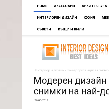
HOME
АКСЕСОАРИ
АРХИТЕКТУРА
ИНТЕРИОРЕН ДИЗАЙН
КУХНЯ
МЕБ
СЪВЕТИ
КЪЩИ И ВИЛИ
Модерен
дизайн
на
частна
къща:
снимки
на
най-
добрите
›
Интериор и дизайн • Най-добрите идеи за снимки
къщи
Модерен дизайн 
снимки на най-д
26-01-2018