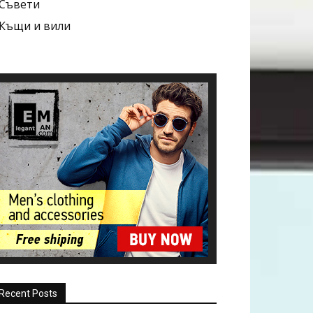
Съвети
Къщи и вили
Recent Posts