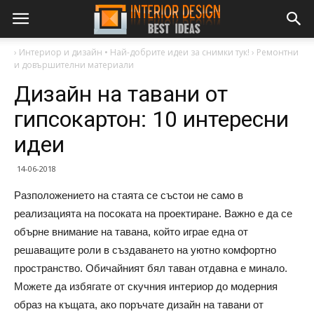
›
Интериор и дизайн • Най-добрите идеи за снимки тук!
›
Ремонтни
и довършителни материали
Дизайн на тавани от
гипсокартон: 10 интересни
идеи
14-06-2018
Разположението на стаята се състои не само в
реализацията на посоката на проектиране. Важно е да се
обърне внимание на тавана, който играе една от
решаващите роли в създаването на уютно комфортно
пространство. Обичайният бял таван отдавна е минало.
Можете да избягате от скучния интериор до модерния
образ на къщата, ако поръчате дизайн на тавани от