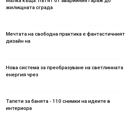
Малка къща: пътят от аварийния гараж до
жилищната сграда
Мечтата на свободна практика е фантастичният
дизайн на
Нова система за преобразуване на светлинната
енергия чрез
Тапети за банята - 110 снимки на идеите в
интериора