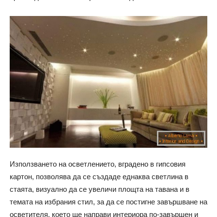
Използването на осветлението, вградено в гипсовия
картон, позволява да се създаде еднаква светлина в
стаята, визуално да се увеличи площта на тавана и в
темата на избрания стил, за да се постигне завършване на
осветителя, което ще направи интериора по-завършен и