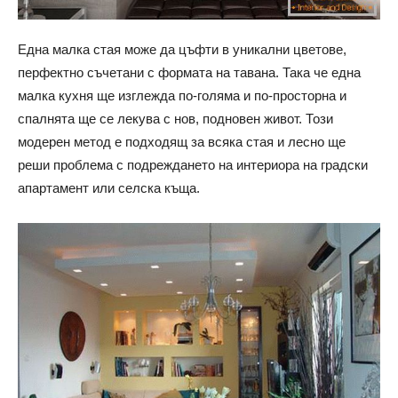
Една малка стая може да цъфти в уникални цветове,
перфектно съчетани с формата на тавана. Така че една
малка кухня ще изглежда по-голяма и по-просторна и
спалнята ще се лекува с нов, подновен живот. Този
модерен метод е подходящ за всяка стая и лесно ще
реши проблема с подреждането на интериора на градски
апартамент или селска къща.