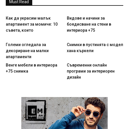
Must Read
Как да украсим малък
Видове и начини за
апартамент за момиче: 10
боядисване на стени в
съвета, които
интериора +75
Големи огледала за
Снимки в пустинята с модел
декориране на малки
хана къркели
апартаменти
Венге мебели в интериора
Съвременни онлайн
+75 снимка
програми за интериорен
дизайн