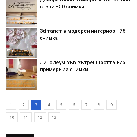
стени +50 снимки
3d тапет в модерен интериор +75
снимка
Линолеум във вътрешността +75
примери за снимки
1
2
3
4
5
6
7
8
9
10
11
12
13