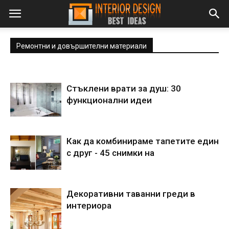
Ремонтни и довършителни материали
Стъклени врати за душ: 30
функционални идеи
Как да комбинираме тапетите един
с друг - 45 снимки на
Декоративни таванни греди в
интериора