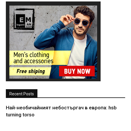
Recent Posts
Най-необичайният небостъргач в европа: hsb
turning torso