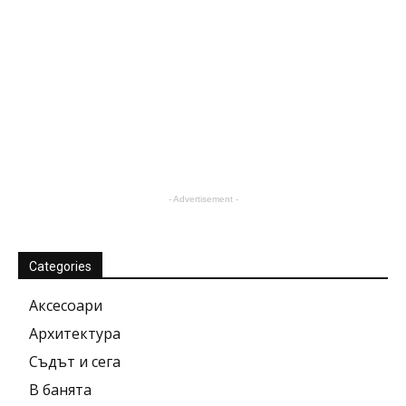
- Advertisement -
Categories
Аксесоари
Архитектура
Съдът и сега
В банята