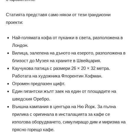
Статията представя само някои от тези грандиозни
проекти:
Най-голямата кофа от пуканки в света, разположена в
Лондон.
Вилица, залепена на дъното на езерото, разположена в
близост до Музея на храните в Швейцария.
Каучукова патица с размери 26 × 20 × 32 метра.
Работата на художника Флорентин Хофман.
Огромен предпазен щифт.
Един гигантски жълт заек на един от площадите на
шведския Оребро.
Външна кампания в центъра на Ню Йорк. За пълна
прилика с оригинала в инсталацията за кафе се
използва оборудването, симулиращо дим и миризма на
прясно горещо кафе.