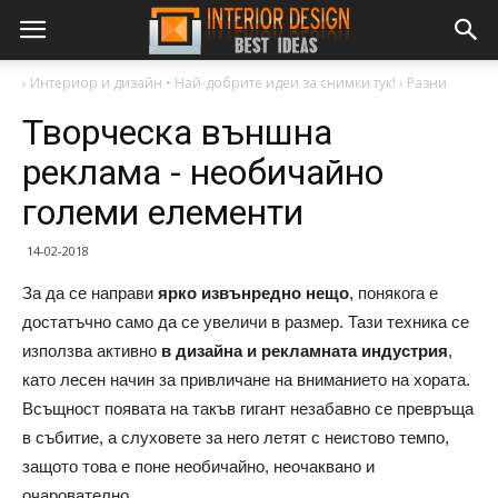
›
Интериор и дизайн • Най-добрите идеи за снимки тук!
›
Разни
Творческа външна
реклама - необичайно
големи елементи
14-02-2018
За да се направи
ярко извънредно нещо
, понякога е
достатъчно само да се увеличи в размер. Тази техника се
използва активно
в дизайна и рекламната индустрия
,
като лесен начин за привличане на вниманието на хората.
Всъщност появата на такъв гигант незабавно се превръща
в събитие, а слуховете за него летят с неистово темпо,
защото това е поне необичайно, неочаквано и
очарователно.