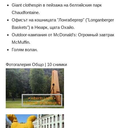
Giant clothespin в пейзажа на белгийския парк
Chaudfontaine.
Офисът на кошницата "Лонгабергер" ("Longanberger
Baskets") в Нюарк, щата Охайо.
Outdoor-кампания от McDonald’s: Огромный завтрак
McMuffin.
Голям волан.
Фотогалерия Общо | 10 снимки