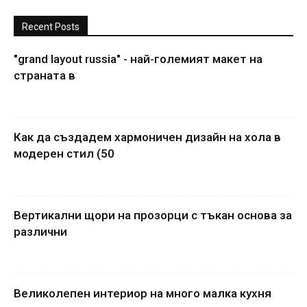
Recent Posts
"grand layout russia" - най-големият макет на
страната в
Как да създадем хармоничен дизайн на хола в
модерен стил (50
Вертикални щори на прозорци с тъкан основа за
различни
Великолепен интериор на много малка кухня