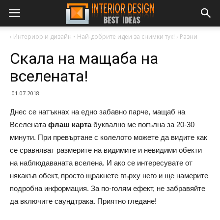
›
Интериор и дизайн • Най-добрите идеи за снимки тук!
›
Разни
Скала на мащаба на
вселената!
01-07-2018
Днес се натъкнах на едно забавно парче, мащаб на
Вселената
флаш карта
буквално ме погълна за 20-30
минути. При превъртане с колелото можете да видите как
се сравняват размерите на видимите и невидими обекти
на наблюдаваната вселена. И ако се интересувате от
някакъв обект, просто щракнете върху него и ще намерите
подробна информация. За по-голям ефект, не забравяйте
да включите саундтрака. Приятно гледане!