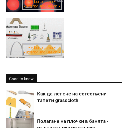
Good to know
Как да лепене на естествени
тапети grasscloth
Полагане на плочки в банята -
пълна стъпка по стъпка