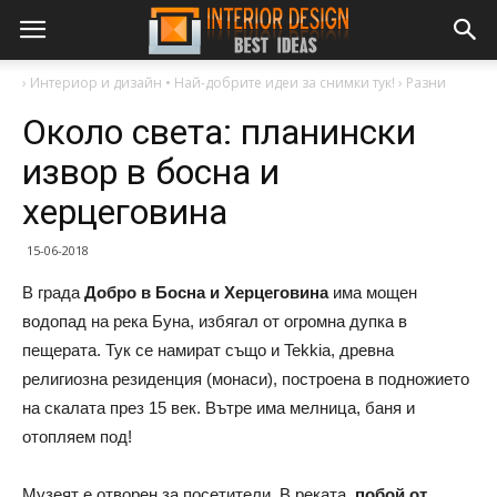
›
Интериор и дизайн • Най-добрите идеи за снимки тук!
›
Разни
Около света: планински
извор в босна и
херцеговина
15-06-2018
В града
Добро в Босна и Херцеговина
има мощен
водопад на река Буна, избягал от огромна дупка в
пещерата. Тук се намират също и Tekkia, древна
религиозна резиденция (монаси), построена в подножието
на скалата през 15 век. Вътре има мелница, баня и
отопляем под!
Музеят е отворен за посетители. В реката,
побой от