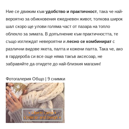
Ние се движим към
удобство и практичност
, така че най-
вероятно за обикновения ежедневен живот, толкова широк
шал скоро ще улови голяма част от пазара на топло
облекло за зимата. В допълнение към практичността, те
също изглеждат невероятни и
лесно се комбинират
с
различни видове якета, палта и кожени палта. Така че, ако
в гардероба си все още няма такъв аксесоар, не
забравяйте да отидете до най-близкия магазин!
Фотогалерия Общо | 9 снимки