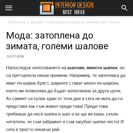
›
Интериор и дизайн • Най-добрите идеи за снимки тук!
›
Разни
Мода: затоплена до
зимата, големи шалове
03-07-2018
Напоследък използването на
шалове, вместо шапки
, но
са претърпели някои промени. Например, те започнаха да
имат по-широк бряст, шарките стават много по-широки,
което им позволява да бъдат използвани за други цели.
Аз самият си купих един от тези дни и сега не мога да си
представя как съм живял преди това! Преди това
трябваше да нося шапка и шал и аз ще ви кажа, скъпи
читатели, че съм забравил и съм загубил шапки често! И
сега е просто някакъв рай.