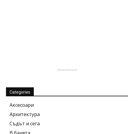
- Advertisement -
Categories
Аксесоари
Архитектура
Съдът и сега
В банята