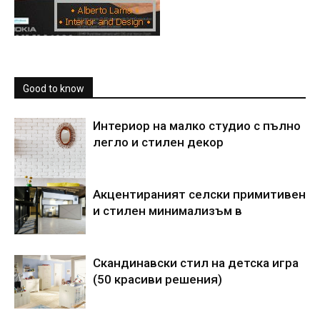
Good to know
Интериор на малко студио с пълно
легло и стилен декор
Акцентираният селски примитивен
и стилен минимализъм в
Скандинавски стил на детска игра
(50 красиви решения)