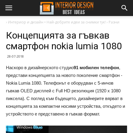
›
Интериор и дизайн • Най-добрите идеи за снимки тук!
›
Разни
Концепцията за гъвкав
смартфон nokia lumia 1080
28-07-2018
Наскоро в дизайнерското студио
91 мобилен телефон
,
представи концепцията за новото поколение смартфон -
Nokia Lumia 1080. Телефонът е оборудван с 5-инчов
гъвкав OLED дисплей с Full HD резолюция (1920 x 1080
пиксела). С поглед към бъдещето, дизайнерите вярват в
концепцията за компактни носими устройства, откъдето и
устройството е представено в гъвкав формат.