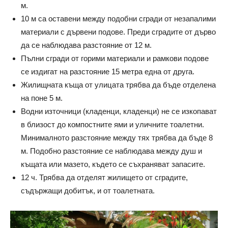
м.
10 м са оставени между подобни сгради от незапалими
материали с дървени подове. Преди сградите от дърво
да се наблюдава разстояние от 12 м.
Пълни сгради от горими материали и рамкови подове
се издигат на разстояние 15 метра една от друга.
Жилищната къща от улицата трябва да бъде отделена
на поне 5 м.
Водни източници (кладенци, кладенци) не се изкопават
в близост до компостните ями и уличните тоалетни.
Минималното разстояние между тях трябва да бъде 8
м. Подобно разстояние се наблюдава между душ и
къщата или мазето, където се съхраняват запасите.
12 ч. Трябва да отделят жилището от сградите,
съдържащи добитък, и от тоалетната.