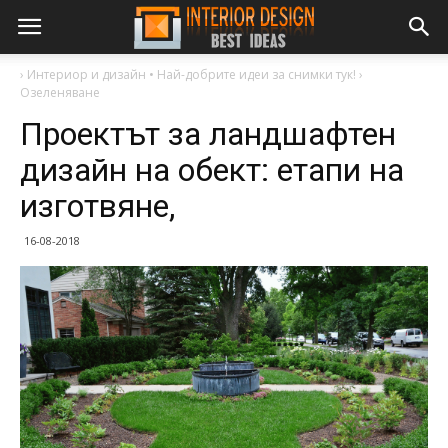
›
Интериор и дизайн • Най-добрите идеи за снимки тук!
›
Озеленяване
Проектът за ландшафтен
дизайн на обект: етапи на
изготвяне,
16-08-2018