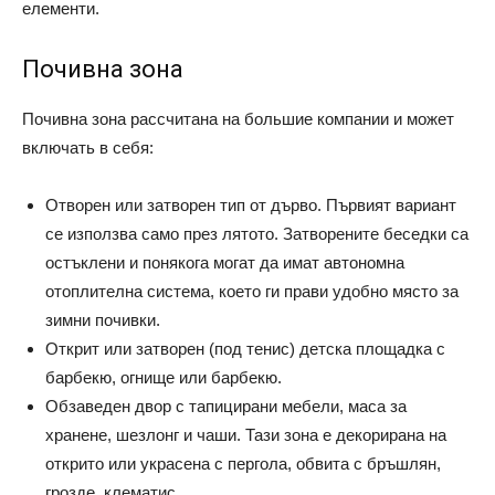
елементи.
Почивна зона
Почивна зона рассчитана на большие компании и может
включать в себя:
Отворен или затворен тип от дърво. Първият вариант
се използва само през лятото. Затворените беседки са
остъклени и понякога могат да имат автономна
отоплителна система, което ги прави удобно място за
зимни почивки.
Открит или затворен (под тенис) детска площадка с
барбекю, огнище или барбекю.
Обзаведен двор с тапицирани мебели, маса за
хранене, шезлонг и чаши. Тази зона е декорирана на
открито или украсена с пергола, обвита с бръшлян,
грозде, клематис.