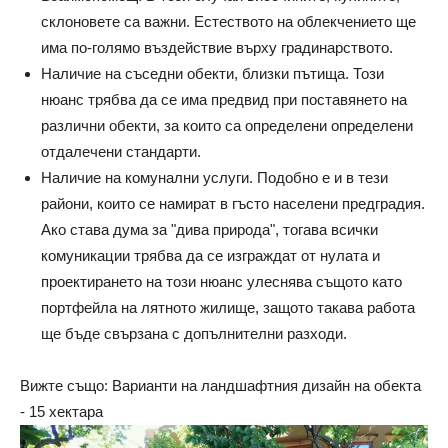
склоновете са важни. Естеството на облекчението ще
има по-голямо въздействие върху градинарството.
Наличие на съседни обекти, близки пътища. Този
нюанс трябва да се има предвид при поставянето на
различни обекти, за които са определени определени
отдалечени стандарти.
Наличие на комунални услуги. Подобно е и в тези
райони, които се намират в гъсто населени предградия.
Ако става дума за "дива природа", тогава всички
комуникации трябва да се изграждат от нулата и
проектирането на този нюанс улеснява същото като
портфейла на лятното жилище, защото такава работа
ще бъде свързана с допълнителни разходи.
Вижте също: Варианти на ландшафтния дизайн на обекта
- 15 хектара