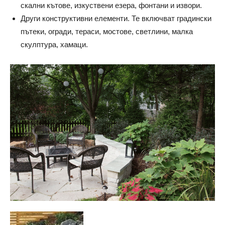
скални кътове, изкуствени езера, фонтани и извори.
Други конструктивни елементи. Те включват градински
пътеки, огради, тераси, мостове, светлини, малка
скулптура, хамаци.