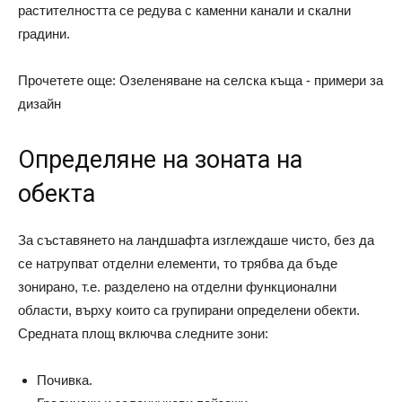
растителността се редува с каменни канали и скални
градини.
Прочетете още: Озеленяване на селска къща - примери за
дизайн
Определяне на зоната на
обекта
За съставянето на ландшафта изглеждаше чисто, без да
се натрупват отделни елементи, то трябва да бъде
зонирано, т.е. разделено на отделни функционални
области, върху които са групирани определени обекти.
Средната площ включва следните зони:
Почивка.