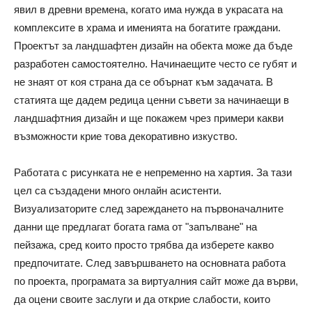
явил в древни времена, когато има нужда в украсата на
комплексите в храма и именията на богатите граждани.
Проектът за ландшафтен дизайн на обекта може да бъде
разработен самостоятелно. Начинаещите често се губят и
не знаят от коя страна да се обърнат към задачата. В
статията ще дадем редица ценни съвети за начинаещи в
ландшафтния дизайн и ще покажем чрез примери какви
възможности крие това декоративно изкуство.
Работата с рисунката не е непременно на хартия. За тази
цел са създадени много онлайн асистенти.
Визуализаторите след зареждането на първоначалните
данни ще предлагат богата гама от "запълване" на
пейзажа, сред които просто трябва да изберете какво
предпочитате. След завършването на основната работа
по проекта, програмата за виртуалния сайт може да върви,
да оцени своите заслуги и да открие слабости, които