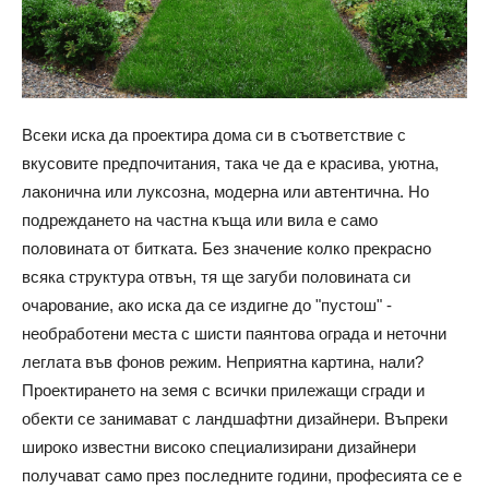
Всеки иска да проектира дома си в съответствие с
вкусовите предпочитания, така че да е красива, уютна,
лаконична или луксозна, модерна или автентична. Но
подреждането на частна къща или вила е само
половината от битката. Без значение колко прекрасно
всяка структура отвън, тя ще загуби половината си
очарование, ако иска да се издигне до "пустош" -
необработени места с шисти паянтова ограда и неточни
леглата във фонов режим. Неприятна картина, нали?
Проектирането на земя с всички прилежащи сгради и
обекти се занимават с ландшафтни дизайнери. Въпреки
широко известни високо специализирани дизайнери
получават само през последните години, професията се е