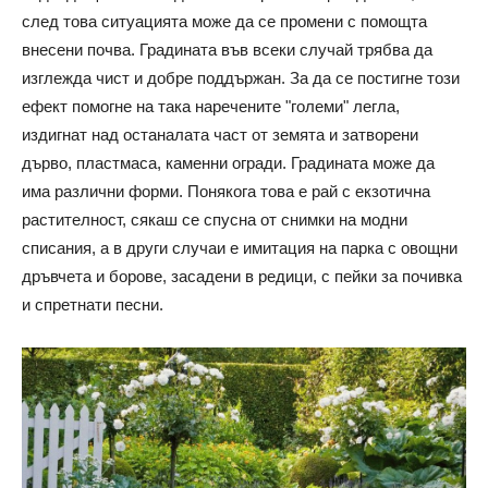
след това ситуацията може да се промени с помощта
внесени почва. Градината във всеки случай трябва да
изглежда чист и добре поддържан. За да се постигне този
ефект помогне на така наречените "големи" легла,
издигнат над останалата част от земята и затворени
дърво, пластмаса, каменни огради. Градината може да
има различни форми. Понякога това е рай с екзотична
растителност, сякаш се спусна от снимки на модни
списания, а в други случаи е имитация на парка с овощни
дръвчета и борове, засадени в редици, с пейки за почивка
и спретнати песни.