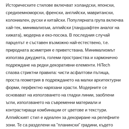
Историческите стилове включват холандски, японски,
средиземноморски, френски, английски, мавритански,
колониален, руски и китайски. Популярната група включва
хай-тек, минимализъм, алпийски (ландшафтен аналог на
хижата), модерна и еко-посока. В последния случай
парцелът е съставен възможно най-естествено, т.е.
природната асиметрия е приветствана. Минимализмът
използва джуджета, големи пространства и хармонично
подреждане на редки декоративни елементи. HiTech
спазва стриктни правила: чисти асфалтови пътища,
проста геометрия в подреждането на малки архитектурни
форми, перфектно нарязани храсти. Модерните се
основават на използването на гладки линии, заоблени
ъгли, използването на съвременни материали и
контрастиращи комбинации от цветове и текстури.
Алпийският стил е идеален за декориране на релефните
зони. Те са разделени на "планински" градини, където