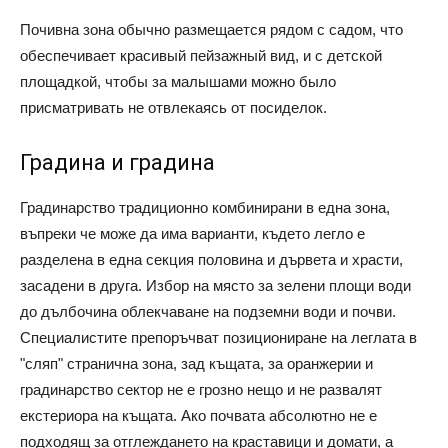
Почивна зона обычно размещается рядом с садом, что
обеспечивает красивый пейзажный вид, и с детской
площадкой, чтобы за малышами можно было
присматривать не отвлекаясь от посиделок.
Градина и градина
Градинарство традиционно комбинирани в една зона,
въпреки че може да има варианти, където легло е
разделена в една секция половина и дървета и храсти,
засадени в друга. Избор на място за зелени площи води
до дълбочина облекчаване на подземни води и почви.
Специалистите препоръчват позициониране на леглата в
"сляп" странична зона, зад къщата, за оранжерии и
градинарство сектор не е грозно нещо и не развалят
екстериора на къщата. Ако почвата абсолютно не е
подходящ за отглеждането на краставици и домати, а