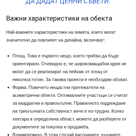
ДА ДАДАТ ЦЕННИ СЪВЕТИ.
Важни характеристики на обекта
Най-важните характеристики на земята, които могат
значително да повлияят на дизайна, включват:
Площ. Това е първото нещо, което трябва да бъде
ориентирано. Очевидно е, че широкомащабни идеи не
могат да се реализират на пейзаж от площ от
няколкостотин. За такива проекти е необходим обхват.
Форма. Повечето нещастни притежатели на
асиметрични обекти. Оптималните участъци се считат
за квадратни и правоъгълни. Правилното подреждане
на триъгълната собственост вече е по-трудно. Колко
хектара в определена област, можете да разберете от
документите за покупка и продажба.
Взаимопомощ. В този случай височините, кухините,