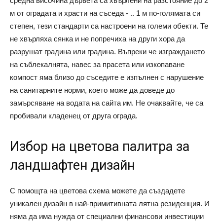
средна височина дървета са хвърлени на разстояние до 2
м от оградата и храсти на съседа - .. 1 м по-голямата си
степен, тези стандарти са настроени на големи обекти. Те
не хвърляха сянка и не попречиха на други хора да
разрушат градина или градина. Въпреки че изграждането
на съблекалнята, навес за прасета или изкопаване
компост яма близо до съседите е изпълнен с нарушение
на санитарните норми, което може да доведе до
замърсяване на водата на сайта им. Не очаквайте, че са
пробивали кладенец от друга ограда.
Избор на цветова палитра за
ландшафтен дизайн
С помощта на цветова схема можете да създадете
уникален дизайн в най-примитивната лятна резиденция. И
няма да има нужда от специални финансови инвестиции