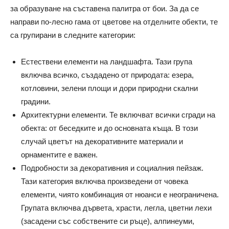
за образуване на съставена палитра от бои. За да се
направи по-лесно гама от цветове на отделните обекти, те
са групирани в следните категории:
Естествени елементи на ландшафта. Тази група
включва всичко, създадено от природата: езера,
котловини, зелени площи и дори природни скални
градини.
Архитектурни елементи. Те включват всички сгради на
обекта: от беседките и до основната къща. В този
случай цветът на декоративните материали и
орнаментите е важен.
Подробности за декоративния и социалния пейзаж.
Тази категория включва произведени от човека
елементи, чиято комбинация от нюанси е неограничена.
Групата включва дървета, храсти, легла, цветни лехи
(засадени със собствените си ръце), алпинеуми,