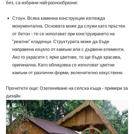
без, са избрани най-разнообразни:
Стоун. Всяка каменна конструкция изглежда
монументална. Основата може да служи като пръстен
от бетон - те се използват при конструирането на
"реални" кладенци. Структурата може да бъде
направена изцяло от камъни или с дървени елементи.
Ако го украсите с ярки цветове, то ще бъде красива,
оригинална. Като облицовка се използват цветни
камъни от различни форми, включително изкуствени.
Прочетете още: Озеленяване на селска къща - примери за
дизайн