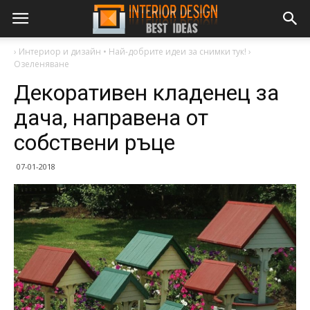
›
Интериор и дизайн • Най-добрите идеи за снимки тук!
›
Озеленяване
Декоративен кладенец за
дача, направена от
собствени ръце
07-01-2018