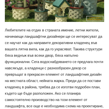
Любителите на отдих в страната имение, летни жители,
начинаещи ландшафтни дизайнери ще се интересуват да
се научат как да направите декоративни кладенец във
вашата лятна вила, как да го украсяват. Такива структури
бяха веднъж във всеки двор, бяха напълно
функционални. Сега водоснабдяването се предлага почти
навсякъде, а кладенци с разнообразен декор се
превръщат в прекрасен елемент от ландшафтния дизайн
на местната област, нейната жарка. Преди да се постави
кладенец в района, трябва да се изготви подробен план,
където ще бъде разположен. Ако се планира
самостоятелно производство на този елемент от
ландшафта, все още е необходима схема на проектиране,