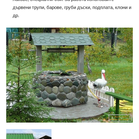
дървени трупи, барове, груби дъски, подплата, клони и
др.