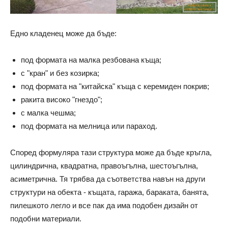
Едно кладенец може да бъде:
под формата на малка резбована къща;
с "кран" и без козирка;
под формата на "китайска" къща с керемиден покрив;
ракита високо "гнездо";
с малка чешма;
под формата на мелница или параход.
Според формуляра тази структура може да бъде кръгла,
цилиндрична, квадратна, правоъгълна, шестоъгълна,
асиметрична. Тя трябва да съответства навън на други
структури на обекта - къщата, гаража, бараката, банята,
пилешкото легло и все пак да има подобен дизайн от
подобни материали.