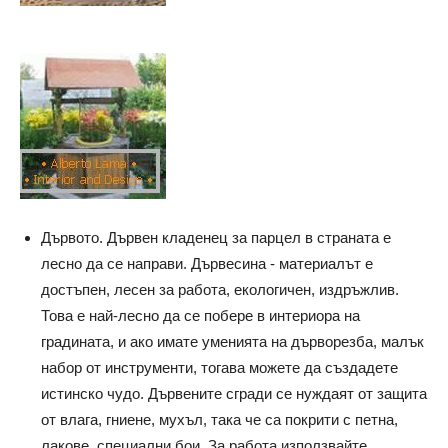
Дървото. Дървен кладенец за парцел в страната е
лесно да се направи. Дървесина - материалът е
достъпен, лесен за работа, екологичен, издръжлив.
Това е най-лесно да се побере в интериора на
градината, и ако имате уменията на дърворезба, малък
набор от инструменти, тогава можете да създадете
истинско чудо. Дървените сгради се нуждаят от защита
от влага, гниене, мухъл, така че са покрити с петна,
лакове, специални бои. За работа използвайте