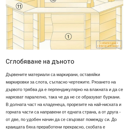
Сглобяване на дъното
Дървените материали са маркирани, оставяйки
маркировки за слота, съгласно чертежите. Рязането на
дървото трябва да е перпендикулярно на влакната и да се
нарязват паралелно, така че да не се образуват буркани.
В долната част на кладенеца, прорезите на най-ниската и
горната части са направени от едната страна, а от друга -
от две, по удобен начин да се свързват помежду си. До
краищата бяха преработени прекрасно, скобата е