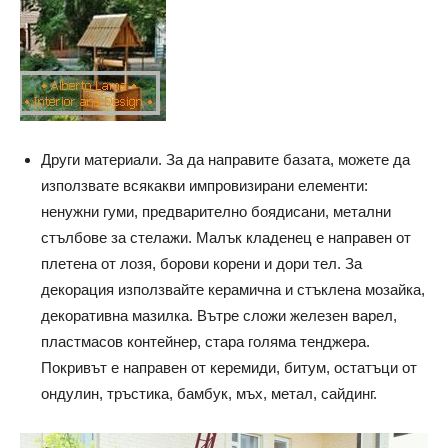
Други материали. За да направите базата, можете да
използвате всякакви импровизирани елементи:
ненужни гуми, предварително боядисани, метални
стълбове за стелажи. Малък кладенец е направен от
плетена от лозя, борови корени и дори тел. За
декорация използвайте керамична и стъклена мозайка,
декоративна мазилка. Вътре сложи железен варел,
пластмасов контейнер, стара голяма тенджера.
Покривът е направен от керемиди, битум, остатъци от
ондулин, тръстика, бамбук, мъх, метал, сайдинг.