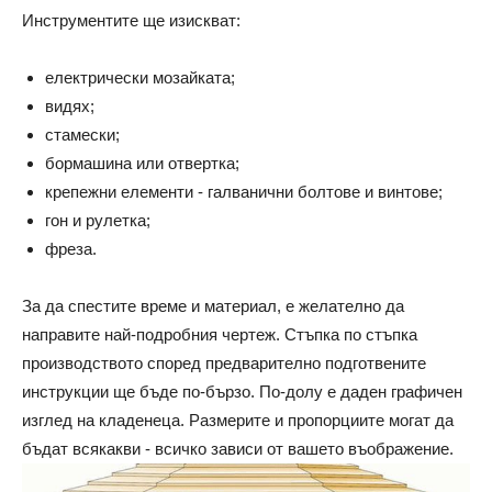
Инструментите ще изискват:
електрически мозайката;
видях;
стамески;
бормашина или отвертка;
крепежни елементи - галванични болтове и винтове;
гон и рулетка;
фреза.
За да спестите време и материал, е желателно да
направите най-подробния чертеж. Стъпка по стъпка
производството според предварително подготвените
инструкции ще бъде по-бързо. По-долу е даден графичен
изглед на кладенеца. Размерите и пропорциите могат да
бъдат всякакви - всичко зависи от вашето въображение.