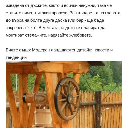
извадена от дъските, както и всички ненужни, така че
ставите нямат никакви прорези. За твърдостта на главата
до върха на болта друга дъска или бар - ще бъде
закрепена "яка". В местата, където те планират да
монтират стелажите, нарязайте жлебовете.
Вижте също: Модерен ландшафтен дизайн: новости и
тенденции