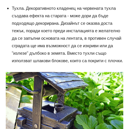
Тухла. Декоративното кладенец на червената тухла
създава ефекта на старата - може дори да бъде
подходящо декорирана. Дизайнът се оказва доста
тежък, поради което преди инсталацията е желателно
да се запълни основата на лентата, в противен случай
сградата ще има възможност да се изкриви или да
"излезе" дълбоко в земята. Вместо тухли също
използват шлакови блокове, които са покрити с плочки.