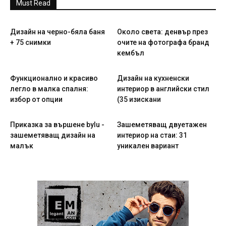
Must Read
Дизайн на черно-бяла баня
Около света: денвър през
+ 75 снимки
очите на фотографа бранд
кембъл
Функционално и красиво
Дизайн на кухненски
легло в малка спалня:
интериор в английски стил
избор от опции
(35 изискани
Приказка за вършене bylu -
Зашеметяващ двуетажен
зашеметяващ дизайн на
интериор на стаи: 31
малък
уникален вариант