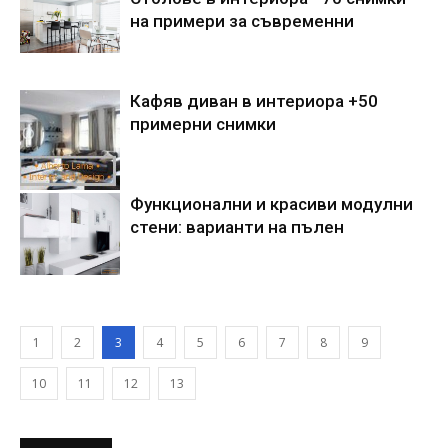
на примери за съвременни
Кафяв диван в интериора +50
примерни снимки
Функционални и красиви модулни
стени: варианти на пълен
1
2
3
4
5
6
7
8
9
10
11
12
13