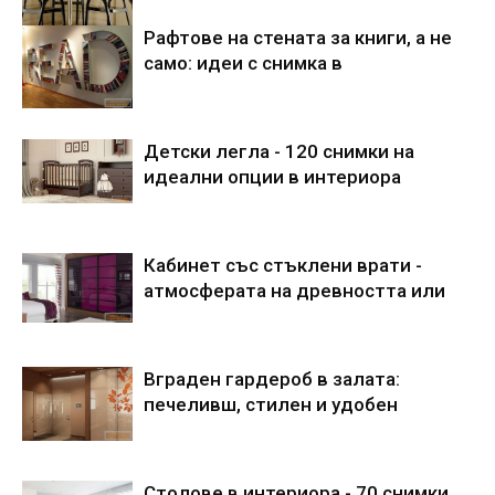
Рафтове на стената за книги, а не
само: идеи с снимка в
Детски легла - 120 снимки на
идеални опции в интериора
Кабинет със стъклени врати -
атмосферата на древността или
Вграден гардероб в залата:
печеливш, стилен и удобен
Столове в интериора - 70 снимки