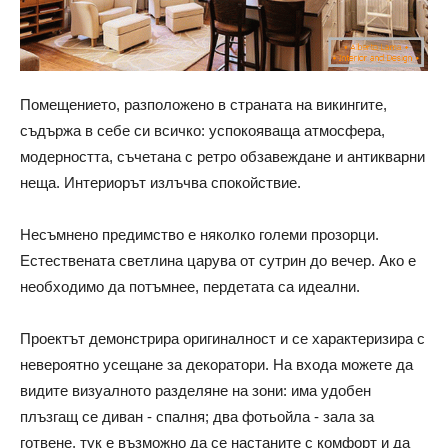
Помещението, разположено в страната на викингите,
съдържа в себе си всичко: успокояваща атмосфера,
модерността, съчетана с ретро обзавеждане и антикварни
неща. Интериорът излъчва спокойствие.
Несъмнено предимство е няколко големи прозорци.
Естествената светлина царува от сутрин до вечер. Ако е
необходимо да потъмнее, пердетата са идеални.
Проектът демонстрира оригиналност и се характеризира с
невероятно усещане за декоратори. На входа можете да
видите визуалното разделяне на зони: има удобен
плъзгащ се диван - спалня; два фотьойла - зала за
готвене, тук е възможно да се настаните с комфорт и да