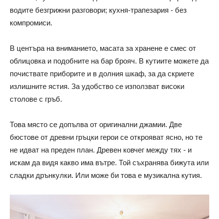
водите безгрижни разговори; кухня-трапезария - без
компромиси.
В центъра на вниманието, масата за хранене е смес от
облицовка и подобните на бар брояч. В кутиите можете да
почиствате приборите и в долния шкаф, за да скриете
излишните ястия. За удобство се използват високи
столове с гръб.
Това място се допълва от оригинални джамии. Две
бюстове от древни гръцки герои се открояват ясно, но те
не идват на преден план. Древен ковчег между тях - и
искам да видя какво има вътре. Той съхранява бижута или
сладки дрънкулки. Или може би това е музикална кутия.