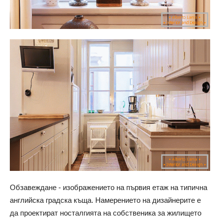
Обзавеждане - изображението на първия етаж на типична
английска градска къща. Намерението на дизайнерите е
да проектират носталгията на собственика за жилището