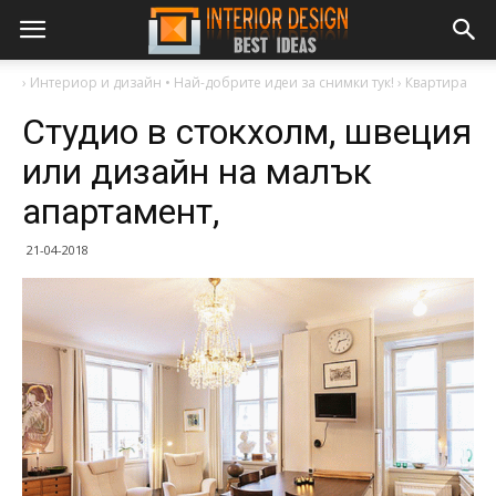
›
Интериор и дизайн • Най-добрите идеи за снимки тук!
›
Квартира
Студио в стокхолм, швеция
или дизайн на малък
апартамент,
21-04-2018