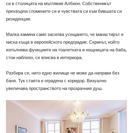
си в столицата на мъглявия Албион. Собственикът
прехвърли спомените си и чувствата си към бившата си
резиденция.
Малка камина само засилва усещането, че манастирът е
ниска къща в европейското предградие. Скринът, който
изпълнява функциите на тоалетката и нощницата на баба,
стои наблизо, се вписва в интериора.
Разбира се, нито едно жилище не може да направи без
баня. Тук стаята е оградена с коридор. Визуално
увеличава пространството на прозрачния душ.