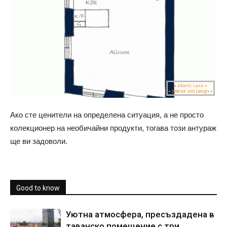
Ако сте ценители на определена ситуация, а не просто
колекционер на необичайни продукти, тогава този антураж
ще ви задоволи.
Good to know
Уютна атмосфера, пресъздадена в
таванско помещение с три