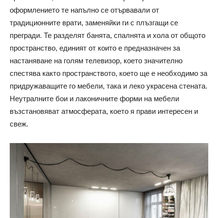
оформлението те напълно се отървавали от
традиционните врати, заменяйки ги с плъзгащи се
прегради. Те разделят банята, спалнята и хола от общото
пространство, единият от които е предназначен за
настаняване на голям телевизор, което значително
спестява както пространството, което ще е необходимо за
придружаващите го мебели, така и леко украсена стената.
Неутралните бои и лаконичните форми на мебели
възстановяват атмосферата, което я прави интересен и
свеж.