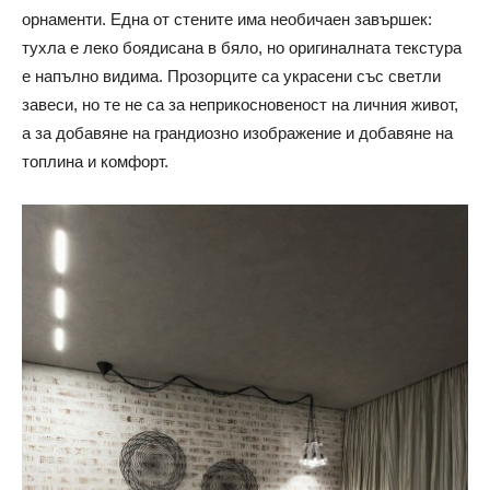
орнаменти. Една от стените има необичаен завършек:
тухла е леко боядисана в бяло, но оригиналната текстура
е напълно видима. Прозорците са украсени със светли
завеси, но те не са за неприкосновеност на личния живот,
а за добавяне на грандиозно изображение и добавяне на
топлина и комфорт.