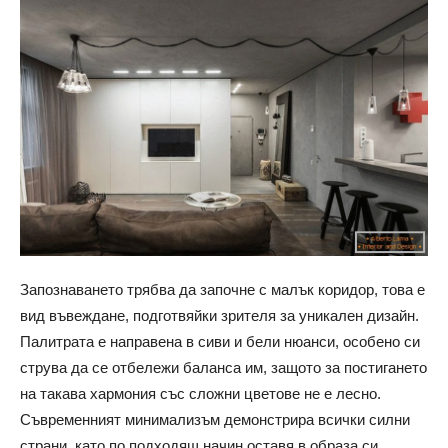
Запознаването трябва да започне с малък коридор, това е
вид въвеждане, подготвяйки зрителя за уникален дизайн.
Палитрата е направена в сиви и бели нюанси, особено си
струва да се отбележи баланса им, защото за постигането
на такава хармония със сложни цветове не е лесно.
Съвременният минимализъм демонстрира всички силни
страни, като по подходящ начин оставя в образа си