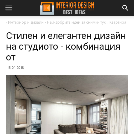
›
Интериор и дизайн • Най-добрите идеи за снимки тук!
›
Квартира
Стилен и елегантен дизайн
на студиото - комбинация
от
13-01-2018