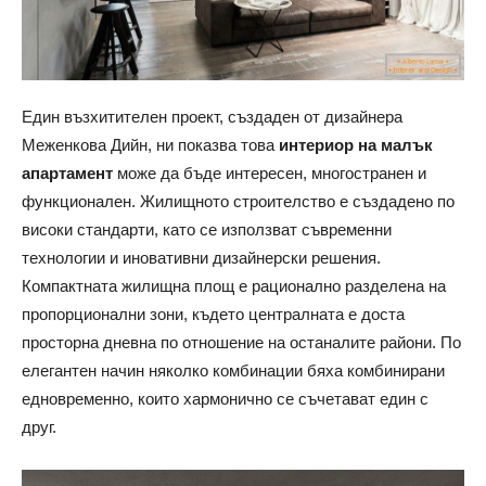
Един възхитителен проект, създаден от дизайнера
Меженкова Дийн, ни показва това
интериор на малък
апартамент
може да бъде интересен, многостранен и
функционален. Жилищното строителство е създадено по
високи стандарти, като се използват съвременни
технологии и иновативни дизайнерски решения.
Компактната жилищна площ е рационално разделена на
пропорционални зони, където централната е доста
просторна дневна по отношение на останалите райони. По
елегантен начин няколко комбинации бяха комбинирани
едновременно, които хармонично се съчетават един с
друг.