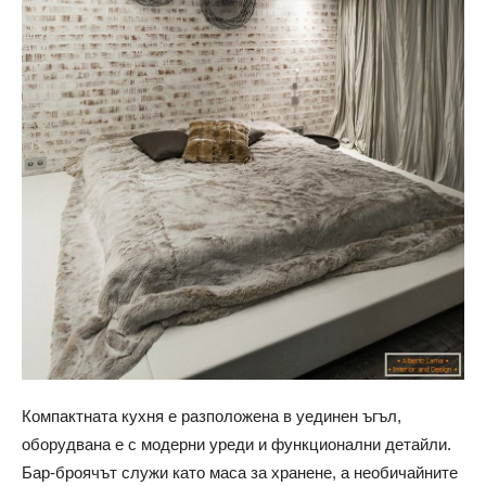
Компактната кухня е разположена в уединен ъгъл,
оборудвана е с модерни уреди и функционални детайли.
Бар-броячът служи като маса за хранене, а необичайните