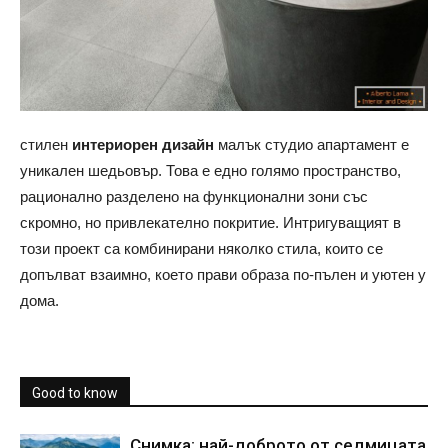
стилен
интериорен дизайн
малък студио апартамент е
уникален шедьовър. Това е едно голямо пространство,
рационално разделено на функционални зони със
скромно, но привлекателно покритие. Интригуващият в
този проект са комбинирани няколко стила, които се
допълват взаимно, което прави образа по-пълен и уютен у
дома.
Good to know
Снимка: най-доброто от седмицата