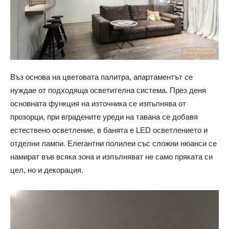
Въз основа на цветовата палитра, апартаментът се
нуждае от подходяща осветителна система. През деня
основната функция на източника се изпълнява от
прозорци, при вградените уреди на тавана се добавя
естествено осветление, в банята е LED осветлението и
отделни лампи. Елегантни полилеи със сложни нюанси се
намират във всяка зона и изпълняват не само пряката си
цел, но и декорация.