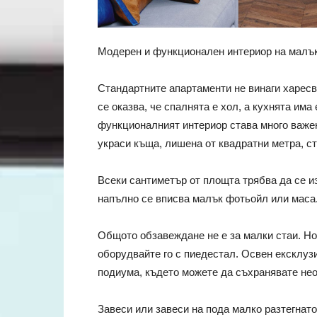
Модерен и функционален интериор на малък
Стандартните апартаменти не винаги харесв
се оказва, че спалнята е хол, а кухнята им
функционалният интериор става много важен
украси къща, лишена от квадратни метра, ст
Всеки сантиметър от площта трябва да се и
напълно се вписва малък фотьойл или маса.
Общото обзавеждане не е за малки стаи. Но 
оборудвайте го с пиедестал. Освен ексклуз
подиума, където можете да съхранявате не
Завеси или завеси на пода малко разтегнато