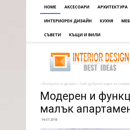
HOME
АКСЕСОАРИ
АРХИТЕКТУРА
ИНТЕРИОРЕН ДИЗАЙН
КУХНЯ
МЕБ
СЪВЕТИ
КЪЩИ И ВИЛИ
Модерен
и
функционален
интериор
на
малък
апартамент.
примери
›
Интериор и дизайн • Най-добрите идеи за снимки
Модерен и функц
малък апартамен
14-07-2018