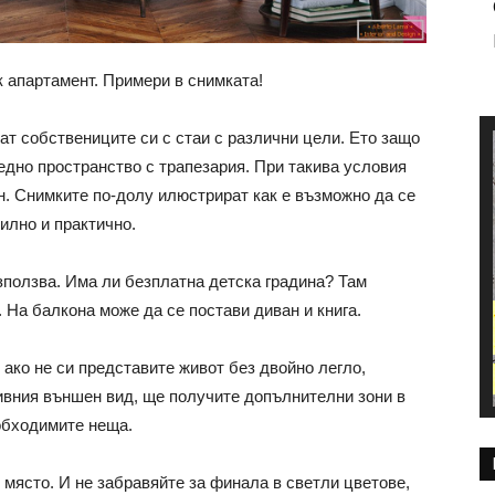
 апартамент. Примери в снимката!
ат собствениците си с стаи с различни цели. Ето защо
а едно пространство с трапезария. При такива условия
. Снимките по-долу илюстрират как е възможно да се
илно и практично.
зползва. Има ли безплатна детска градина? Там
 На балкона може да се постави диван и книга.
ако не си представите живот без двойно легло,
ивния външен вид, ще получите допълнителни зони в
обходимите неща.
 място. И не забравяйте за финала в светли цветове,