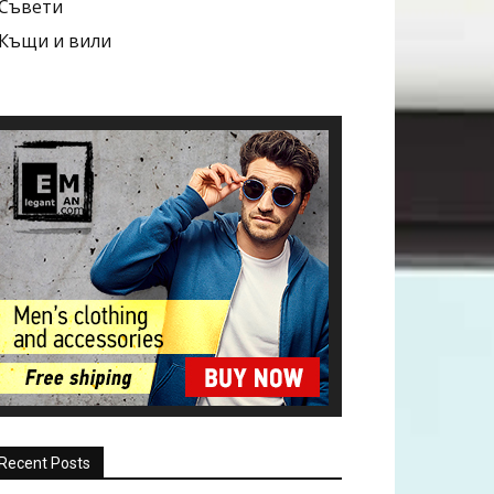
Съвети
Къщи и вили
Recent Posts