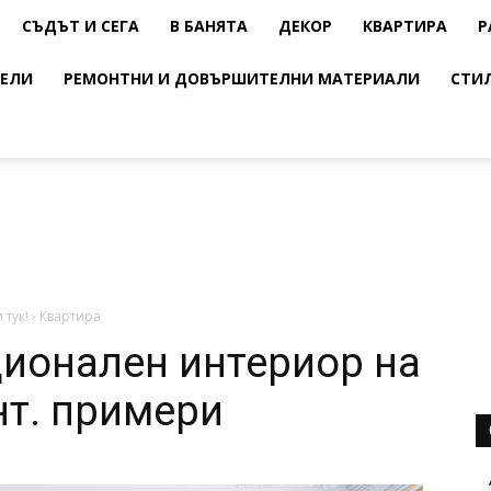
СЪДЪТ И СЕГА
В БАНЯТА
ДЕКОР
КВАРТИРА
Р
ЕЛИ
РЕМОНТНИ И ДОВЪРШИТЕЛНИ МАТЕРИАЛИ
СТИ
 тук!
›
Квартира
ионален интериор на
т. примери