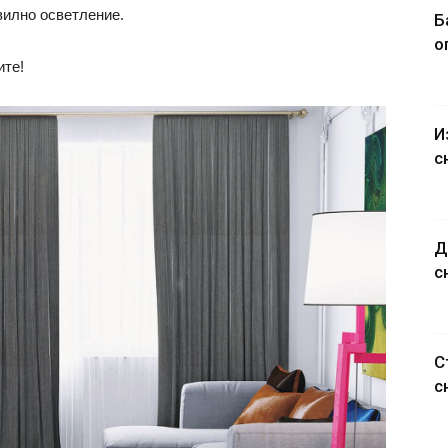
вилно осветление.
Б
о
ите!
И
с
Д
с
С
с