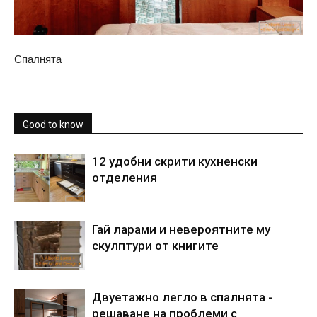
Спалнята
Good to know
12 удобни скрити кухненски
отделения
Гай ларами и невероятните му
скулптури от книгите
Двуетажно легло в спалнята -
решаване на проблеми с