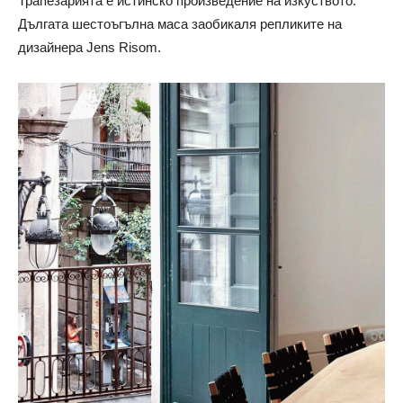
Трапезарията е истинско произведение на изкуството.
Дългата шестоъгълна маса заобикаля репликите на
дизайнера Jens Risom.