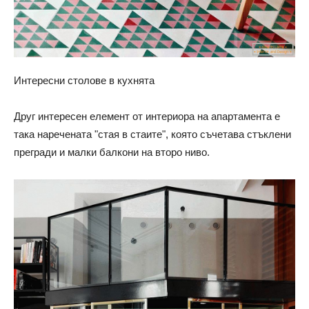
Интересни столове в кухнята
Друг интересен елемент от интериора на апартамента е
така наречената "стая в стаите", която съчетава стъклени
прегради и малки балкони на второ ниво.