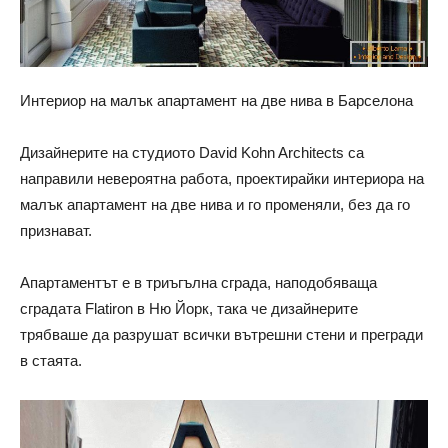
Интериор на малък апартамент на две нива в Барселона
Дизайнерите на студиото David Kohn Architects са
направили невероятна работа, проектирайки интериора на
малък апартамент на две нива и го променяли, без да го
признават.
Апартаментът е в триъгълна сграда, наподобяваща
сградата Flatiron в Ню Йорк, така че дизайнерите
трябваше да разрушат всички вътрешни стени и прегради
в стаята.