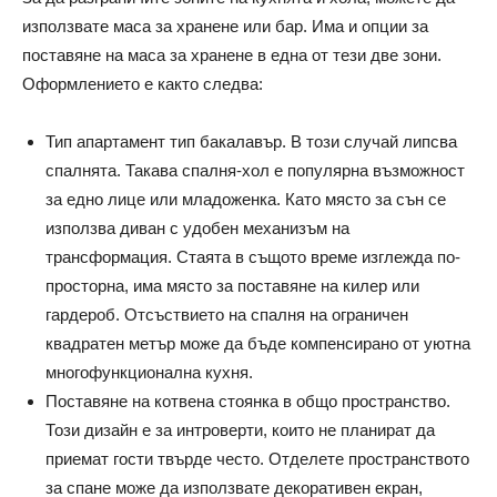
използвате маса за хранене или бар. Има и опции за
поставяне на маса за хранене в една от тези две зони.
Оформлението е както следва:
Тип апартамент тип бакалавър. В този случай липсва
спалнята. Такава спалня-хол е популярна възможност
за едно лице или младоженка. Като място за сън се
използва диван с удобен механизъм на
трансформация. Стаята в същото време изглежда по-
просторна, има място за поставяне на килер или
гардероб. Отсъствието на спалня на ограничен
квадратен метър може да бъде компенсирано от уютна
многофункционална кухня.
Поставяне на котвена стоянка в общо пространство.
Този дизайн е за интроверти, които не планират да
приемат гости твърде често. Отделете пространството
за спане може да използвате декоративен екран,