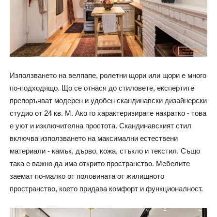
Използването на велпапе, ролетни щори или щори е много
по-подходящо. Що се отнася до стиловете, експертите
препоръчват модерен и удобен скандинавски дизайнерски
студио от 24 кв. М. Ако го характеризирате накратко - това
е уют и изключителна простота. Скандинавският стил
включва използването на максимални естествени
материали - камък, дърво, кожа, стъкло и текстил. Също
така е важно да има открито пространство. Мебелите
заемат по-малко от половината от жилищното
пространство, което придава комфорт и функционалност.