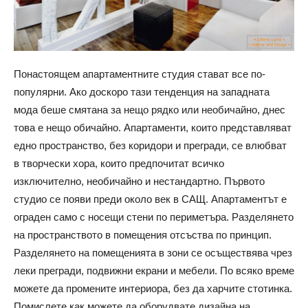
Понастоящем апартаментните студия стават все по-
популярни. Ако доскоро тази тенденция на западната
мода беше смятана за нещо рядко или необичайно, днес
това е нещо обичайно. Апартаменти, които представляват
едно пространство, без коридори и прегради, се влюбват
в творчески хора, които предпочитат всичко
изключително, необичайно и нестандартно. Първото
студио се появи преди около век в САЩ. Апартаментът е
ограден само с носещи стени по периметъра. Разделянето
на пространството в помещения отсъства по принцип.
Разделянето на помещенията в зони се осъществява чрез
леки прегради, подвижни екрани и мебели. По всяко време
можете да промените интериора, без да харчите стотинка.
Помислете как можете да оборудвате дизайна на