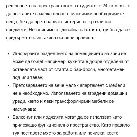
решаването на пространството в студиото, е 24 кв.м. m - е
да поставите в малка площ от максимум необходимите
неща, без да претоварвате интериора с различни
предмети. Независимо от дизайна на стаята, трябва да се
придържате към такива основни правила:
Игнорирайте разделянето на помещението на зони не
може да бъде! Например, кухнята е добре отделена от
останалата част от стаята с бар-брояч, многоетажен
под или таван;
Претоварването на вече малък апартамент с мебели
не е необходимо. Използването на вградени домашни
уреди, както и леки трансформирани мебели се
насърчава;
Балконът или лоджията могат да се използват като
прилежащо функционално пространство. Като правило
тук поставете място за работа или почивка, което