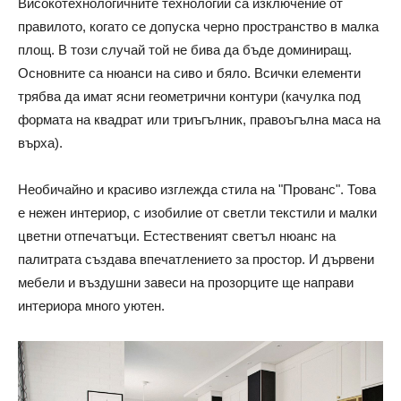
Високотехнологичните технологии са изключение от
правилото, когато се допуска черно пространство в малка
площ. В този случай той не бива да бъде доминиращ.
Основните са нюанси на сиво и бяло. Всички елементи
трябва да имат ясни геометрични контури (качулка под
формата на квадрат или триъгълник, правоъгълна маса на
върха).
Необичайно и красиво изглежда стила на "Прованс". Това
е нежен интериор, с изобилие от светли текстили и малки
цветни отпечатъци. Естественият светъл нюанс на
палитрата създава впечатлението за простор. И дървени
мебели и въздушни завеси на прозорците ще направи
интериора много уютен.