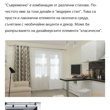
"Съвременно" е комбинация от различни стилове. По-
честото име за този дизайн е "модерен стил". Това са
прости и лаконични елементи на околната среда,
съчетани с необичайни акценти и декор. Може би
разпръсването на дизайнерските елементи "класически".