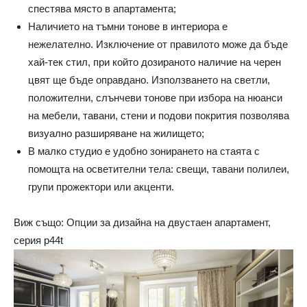
спестява място в апартамента;
Наличието на тъмни тонове в интериора е
нежелателно. Изключение от правилото може да бъде
хай-тек стил, при който дозираното наличие на черен
цвят ще бъде оправдано. Използването на светли,
положителни, слънчеви тонове при избора на нюанси
на мебели, тавани, стени и подови покрития позволява
визуално разширяване на жилището;
В малко студио е удобно зонирането на стаята с
помощта на осветителни тела: свещи, тавани полилеи,
групи прожектори или акценти.
Виж също: Опции за дизайна на двустаен апартамент,
серия p44t