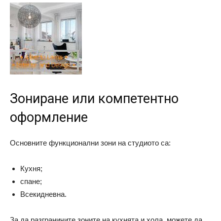
Зониране или компетентно
оформление
Основните функционални зони на студиото са:
Кухня;
спане;
Всекидневна.
За да разграничите зоните на кухнята и хола, можете да