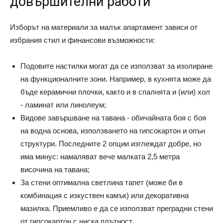
довършителни работи
Изборът на материали за малък апартамент зависи от
избрания стил и финансови възможности:
Подовите настилки могат да се използват за изолиране
на функционалните зони. Например, в кухнята може да
бъде керамични плочки, както и в спалнята и (или) хол
- ламинат или линолеум;
Видове завършване на тавана - обичайната боя с боя
на водна основа, използването на гипсокартон и опън
структури. Последните 2 опции изглеждат добре, но
има минус: намаляват вече малката 2,5 метра
височина на тавана;
За стени оптимална светлина тапет (може би в
комбинация с изкуствен камък) или декоративна
мазилка. Приемливо е да се използват преградни стени
от гипсокартон с ниска плътност.