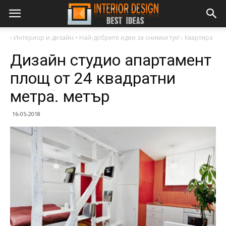
›
Интериор и дизайн • Най-добрите идеи за снимки тук!
›
Квартира
Дизайн студио апартамент
площ от 24 квадратни
метра. метър
16-05-2018