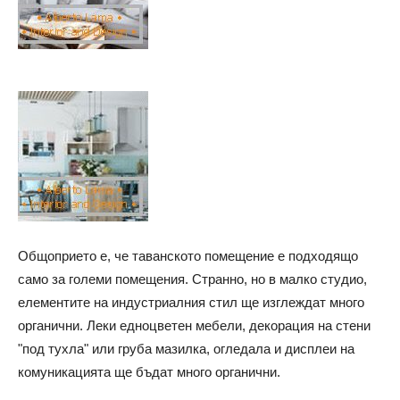
Общоприето е, че таванското помещение е подходящо
само за големи помещения. Странно, но в малко студио,
елементите на индустриалния стил ще изглеждат много
органични. Леки едноцветен мебели, декорация на стени
"под тухла" или груба мазилка, огледала и дисплеи на
комуникацията ще бъдат много органични.