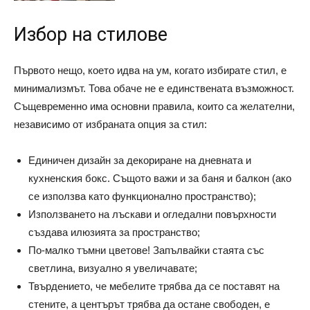
Избор на стилове
Първото нещо, което идва на ум, когато избирате стил, е
минимализмът. Това обаче не е единствената възможност.
Същевременно има основни правила, които са желателни,
независимо от избраната опция за стил:
Единичен дизайн за декориране на дневната и
кухненския бокс. Същото важи и за баня и балкон (ако
се използва като функционално пространство);
Използването на лъскави и огледални повърхности
създава илюзията за пространство;
По-малко тъмни цветове! Запълвайки стаята със
светлина, визуално я увеличавате;
Твърдението, че мебелите трябва да се поставят на
стените, а центърът трябва да остане свободен, е