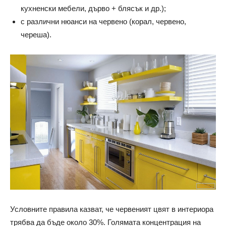
кухненски мебели, дърво + блясък и др.);
с различни нюанси на червено (корал, червено,
череша).
Условните правила казват, че червеният цвят в интериора
трябва да бъде около 30%. Голямата концентрация на