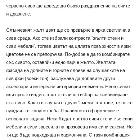
червено-сиво ще доведе до бързо раздразнение на очите
и дразнене.
Слънчевият жълт цвят ще се превърне в ярка светлина в
сива среда. Ако сте избрали контраста "жълти стени и
сиви мебели", тогава цветът на цялата повърхност в ярки
цветове не се препоръчва. По-добре е да го комбинирате
със сивото, оставяйки едно парче жълто. Жълтата
фасада на долните и горните слоеве на слушалките на
сив фон (всеки тон), заслужава да добавите други
аксесоари и интересни интериорни елементи. Неон синьо
или просто индиго цвят е отличен избор за комбиниране
със сиво. Както в случая с други "смели" цветове, те не се
нуждаят от злоупотреба. Правилното оформление е
основната задача. Нека бъдат светло сиви стени със сини
мебели и сиви завеси, а на прозореца има сини саксии. Но
тя ще бъде подходяща и хармонична. С тази комбинация