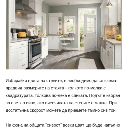
Избирайки цвета на стените, е необходимо да се вземат
предвид размерите на стаята - колкото по-малка е
квадратурата, толкова по-лека е сянката. Подът е избран
за светло сиво, ако височината на стените е малка. При
достатъчна скорост можете да приемете тъмно сив тон.
На фона на общата "сивост" всеки цвят ще бъде напълно