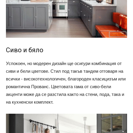
Сиво и бяло
Успокоен, но модерен дизайн ще осигури комбинация от
сиви и бели цветове. Стил под такъв тандем отговаря на
всички - високотехнологичен, благороден класицизъм или
романтична Прованс. Цветовата гама от сиво-бели
акценти може да се разстила както на стени, пода, така и
на кухненски комплект.