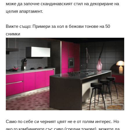
може да започне скандинавският стил на декориране на
целия апартамент.
Вижте също: Примери за хол в бежови тонове на 50
снимки
Само по себе си черният цвят не е от голям интерес. Но
ако го комбинирате със сиво (средни тонове), можете да