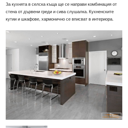
За кухнята в селска къща ще се направи комбинация от
стена от дървени греди и сива слушалка. Кухненските
кутии и шкафове, хармонично се вписват в интериора.