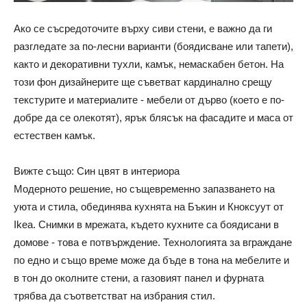
Ако се съсредоточите върху сиви стени, е важно да ги
разгледате за по-лесни варианти (боядисване или тапети),
както и декоративни тухли, камък, немаскабен бетон. На
този фон дизайнерите ще съветват кардинално срещу
текстурите и материалите - мебели от дърво (което е по-
добре да се олекотят), ярък блясък на фасадите и маса от
естествен камък.
Вижте също: Син цвят в интериора
Модерното решение, но същевременно запазването на
уюта и стила, обединява кухнята на Бъкин и Кноксуут от
Ikea. Снимки в мрежата, където кухните са боядисани в
домове - това е потвърждение. Технологията за вграждане
по едно и също време може да бъде в тона на мебелите и
в тон до околните стени, а газовият панел и фурната
трябва да съответстват на избрания стил.