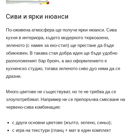
Сиви и ярки нюанси
По-оживена атмосфера ще получи ярки нюанси. Сива
кухня в интериора, където модерното тюркоазено,
зеленото (с намек за еко-стил) ще престане да бъде
обикновен. В такава стая добра идея ще бъде удобно
разположеният бар брояч, а ако оформлението е
кухненско студио, тогава зеленото сиво дуо няма да се
дразни.
Много цветове не съществуват, но те не трябва да се
злоупотребяват. Например не се препоръчва смесване на
червено-сива комбинация:
с други основни цветове (жълто, зелено, синьо);
с игра на текстури (гланц + мат в един комплект