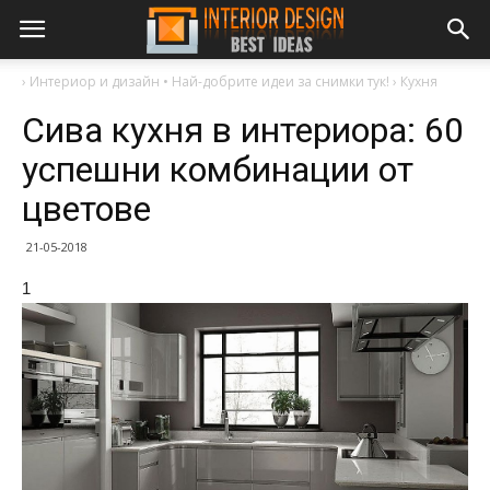
›
Интериор и дизайн • Най-добрите идеи за снимки тук!
›
Кухня
Сива кухня в интериора: 60
​​успешни комбинации от
цветове
21-05-2018
1