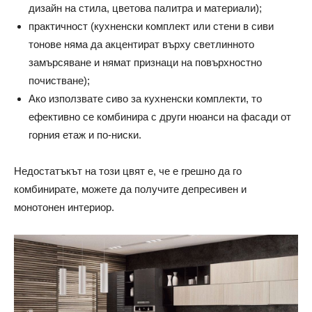
дизайн на стила, цветова палитра и материали);
практичност (кухненски комплект или стени в сиви
тонове няма да акцентират върху светлинното
замърсяване и нямат признаци на повърхностно
почистване);
Ако използвате сиво за кухненски комплекти, то
ефективно се комбинира с други нюанси на фасади от
горния етаж и по-ниски.
Недостатъкът на този цвят е, че е грешно да го
комбинирате, можете да получите депресивен и
монотонен интериор.