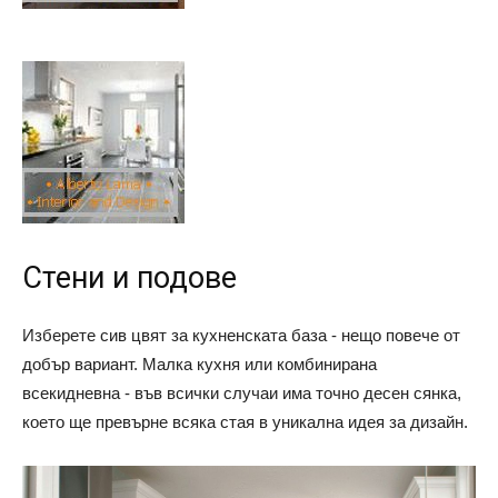
Стени и подове
Изберете сив цвят за кухненската база - нещо повече от
добър вариант. Малка кухня или комбинирана
всекидневна - във всички случаи има точно десен сянка,
което ще превърне всяка стая в уникална идея за дизайн.