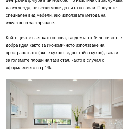
централна фигура в интериора. Но наистина си заслужава
да изглежда, не всеки може да си го позволи. Получете
специален вид мебели, ако използвате метода на
изкуствено застаряване.
Който цвят е взет като основа, тандемът от бяло-сивото е
добра идея както за икономичното използване на
пространството (ако е кухня с едностайна кухня), така и
за големите площи на тази стая, както в случая с
оформлението на p44k.