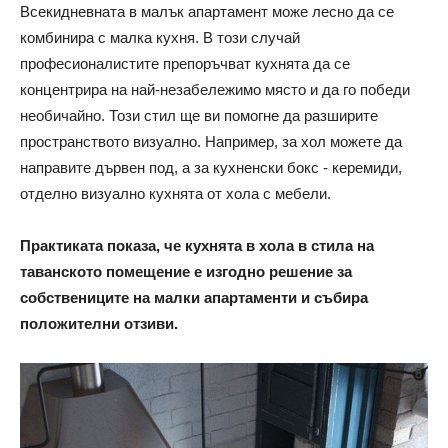
Всекидневната в малък апартамент може лесно да се
комбинира с малка кухня. В този случай
професионалистите препоръчват кухнята да се
концентрира на най-незабележимо място и да го победи
необичайно. Този стил ще ви помогне да разширите
пространството визуално. Например, за хол можете да
направите дървен под, а за кухненски бокс - керемиди,
отделно визуално кухнята от хола с мебели.
Практиката показа, че кухнята в хола в стила на
таванското помещение е изгодно решение за
собствениците на малки апартаменти и събира
положителни отзиви.