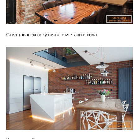
Стил таванско в кухнята, съчетано с хола.