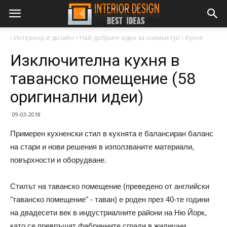
›
Интериор и дизайн • Най-добрите идеи за снимки тук!
›
Кухня
Изключителна кухня в
таванско помещение (58
оригинални идеи)
09-03-2018
Примерен кухненски стил в кухнята е балансиран баланс
на стари и нови решения в използваните материали,
повърхности и оборудване.
Стилът на таванско помещение (преведено от английски
"таванско помещение" - таван) е роден през 40-те години
на двадесети век в индустриалните райони на Ню Йорк,
като се превръщат фабричните сгради в жилищни