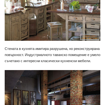
Стената в кухнята имитира разрушена, но реконструирана
повърхност. Индустриалното таванско помещение е умело
съчетано с интересни класически кухненски мебели.