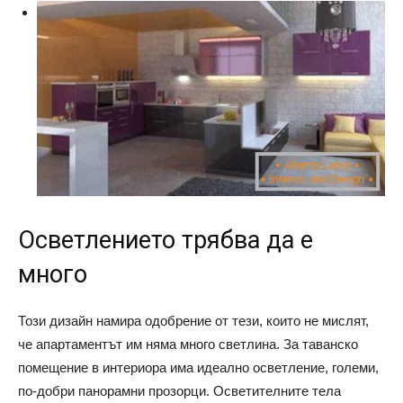
Осветлението трябва да е
много
Този дизайн намира одобрение от тези, които не мислят,
че апартаментът им няма много светлина. За таванско
помещение в интериора има идеално осветление, големи,
по-добри панорамни прозорци. Осветителните тела