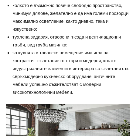
колкото е възможно повече свободно пространство,
минимум дялове, желателно е да има големи прозорци,
максимално осветление, както дневно, така и
изкуствено;
тухлена зидария, отворени гнезда и вентилационни
тръби, вид груба мазилка;
за кухнята в таванско помещение има игра на
контрасти - съчетание от стари и модерни, когато
индустриалните елементи в интериора са съчетани със
свръхмодерно кухненско оборудване, античните
мебели успешно съжителстват с модерни
високотехнологични мебели.