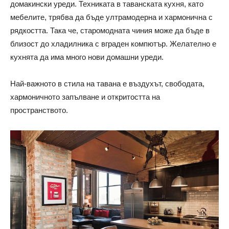
домакински уреди. Техниката в таванската кухня, като
мебелите, трябва да бъде ултрамодерна и хармонична с
рядкостта. Така че, старомодната чиния може да бъде в
близост до хладилника с вграден компютър. Желателно е
кухнята да има много нови домашни уреди.
Най-важното в стила на тавана е въздухът, свободата,
хармоничното запълване и откритостта на
пространството.