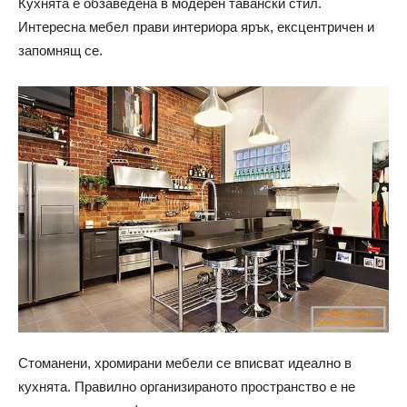
Кухнята е обзаведена в модерен тавански стил.
Интересна мебел прави интериора ярък, ексцентричен и
запомнящ се.
Стоманени, хромирани мебели се вписват идеално в
кухнята. Правилно организираното пространство е не