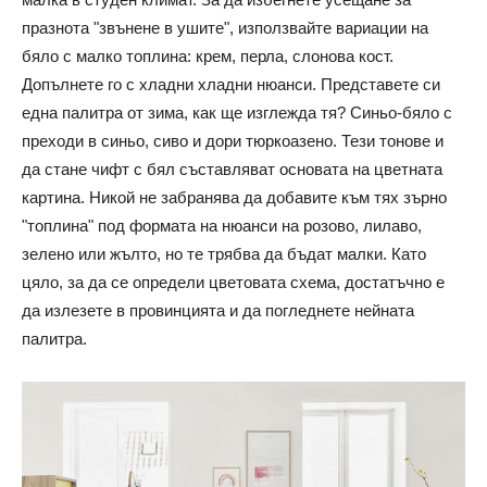
празнота "звънене в ушите", използвайте вариации на
бяло с малко топлина: крем, перла, слонова кост.
Допълнете го с хладни хладни нюанси. Представете си
една палитра от зима, как ще изглежда тя? Синьо-бяло с
преходи в синьо, сиво и дори тюркоазено. Тези тонове и
да стане чифт с бял съставляват основата на цветната
картина. Никой не забранява да добавите към тях зърно
"топлина" под формата на нюанси на розово, лилаво,
зелено или жълто, но те трябва да бъдат малки. Като
цяло, за да се определи цветовата схема, достатъчно е
да излезете в провинцията и да погледнете нейната
палитра.