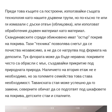
Преди това къщите са построени, използвайки същата
технология като нашите дървени трупи, но по-късно те или
ги измазали с дъски отвън (облицовка), или използват
обработения дървен материал като материал.
Скандинавските сгради обикновено имат "остър" покрив
на покрива. Тази "техника" позволява снегът да се
почиства независимо, а не да се натрупва под формата на
депозити. Тук флората може да бъде неравна: покривите
често са обрасли с мъх, създавайки прикритие под
природната природа. Наличието на втория етаж не е
необходимо, но за големите семейства това става
необходимост. Таванската стая може успешно да го
замени, северните обичат да се подготвят под шкафовете
на покрива, детските стаи и спалните.