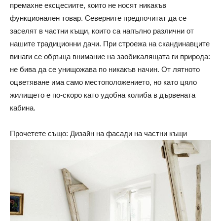
премахне ексцесиите, които не носят никакъв
функционален товар. Северните предпочитат да се
заселят в частни къщи, които са напълно различни от
нашите традиционни дачи. При строежа на скандинавците
винаги се обръща внимание на заобикалящата ги природа:
не бива да се унищожава по никакъв начин. От лятното
оцветяване има само местоположението, но като цяло
жилището е по-скоро като удобна колиба в дървената
кабина.
Прочетете също: Дизайн на фасади на частни къщи