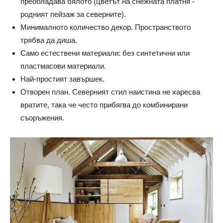
преобладава бялото (цветът на снежната платня -
родният пейзаж за северните).
Минималното количество декор. Пространството
трябва да диша.
Само естествени материали: без синтетични или
пластмасови материали.
Най-простият завършек.
Отворен план. Северният стил наистина не харесва
вратите, така че често прибягва до комбинирани
съоръжения.