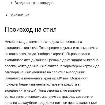
Входно антре и коридор
Заключение
Произход на стил
Никой няма да каже точната дата за появата на
скандинавския стил. Този процес е дълъг и отнема почти
няколко века, за да "набира скорост". Първоначално
скандинавските дизайнери решиха да създадат уникална
посока, която да има изключително характерни черти и да
отговаря на изискванията на своите сънародници.
Началото е положено в края на XIX век. Основният
принцип беше изявлението: "повече красота в
ежедневните неща". Това означава, че въпреки
естественото човешко желание за красота, северните
хора не са загубили традиционното си привързаност към