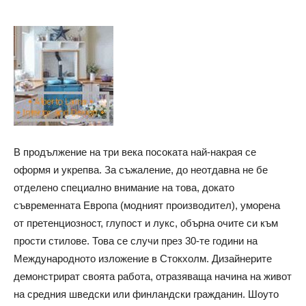
В продължение на три века посоката най-накрая се
оформя и укрепва. За съжаление, до неотдавна не бе
отделено специално внимание на това, докато
съвременната Европа (модният производител), уморена
от претенциозност, глупост и лукс, обърна очите си към
прости стилове. Това се случи през 30-те години на
Международното изложение в Стокхолм. Дизайнерите
демонстрират своята работа, отразяваща начина на живот
на средния шведски или финландски гражданин. Шоуто