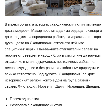
Въпреки богатата история, скандинавският стил изглежда
доста модерен. Макар посоката да има редица признаци и
да е предмет на определени работи, тя изразява по-скоро
духа, цвета на Скандинавия, отколкото нейните
специфични черти. Най-важните отличителни белези на
героите от северните народи бяха в състояние да намерят
отражение в стил: сдържаност, пестеливост, забавяне,
лесно отчуждение и безгранична любов към природата и
всичко естествено. Зад думата "Скандинавия" се крие
историческият регион, който е дом на група развити
страни: Финландия, Норвегия, Дания, Исландия, Швеция.
Произход на стил
Разполага с скандинавски стил