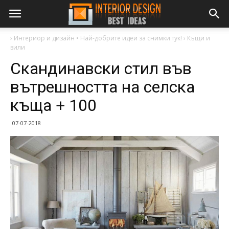
›
Интериор и дизайн • Най-добрите идеи за снимки тук!
›
Къщи и
вили
Скандинавски стил във
вътрешността на селска
къща + 100
07-07-2018