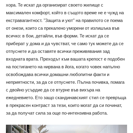
хора. Те искат да организират своето жилище с
максимален комфорт, който в същото време не е чужд на
екстравагантност. "Защита и уют" на правилото се поема
от онези, които са прекалено уморени от излишъка във
всичко: в бои, детайли, във форми. Те искат да се
приберат у дома и да чувстват, че само тук можете да се
отпуснете и да оставяте всички преживявания зад
входната врата. Преходът към вашата крепост е подобен
на постигането на нирвана в йога, когато човек напълно
освобождава всички домашни любопитни факти и
неприятности, за да се отпуснете. Пълна почивка, помага
с двойно усърдие да се втурне във вихъра на
ежедневието. Ето защо скандинавският стил се превръща
в прекрасен контраст за тези, които могат да си починат,
за да получат сила за още по-интензивна работа.