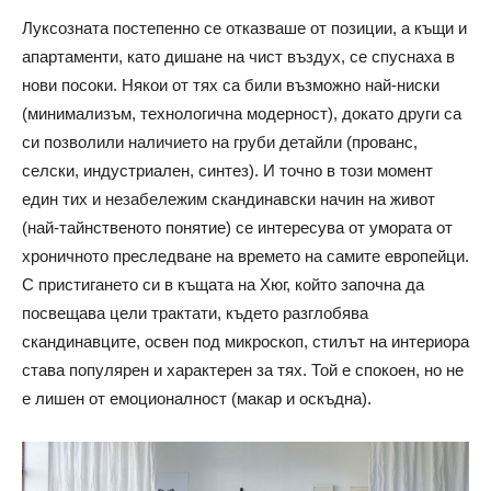
Луксозната постепенно се отказваше от позиции, а къщи и
апартаменти, като дишане на чист въздух, се спуснаха в
нови посоки. Някои от тях са били възможно най-ниски
(минимализъм, технологична модерност), докато други са
си позволили наличието на груби детайли (прованс,
селски, индустриален, синтез). И точно в този момент
един тих и незабележим скандинавски начин на живот
(най-тайнственото понятие) се интересува от умората от
хроничното преследване на времето на самите европейци.
С пристигането си в къщата на Хюг, който започна да
посвещава цели трактати, където разглобява
скандинавците, освен под микроскоп, стилът на интериора
става популярен и характерен за тях. Той е спокоен, но не
е лишен от емоционалност (макар и оскъдна).