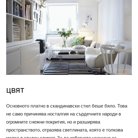
цвят
Основното платно в скандинавски стил беше бяло. Това
не само причинява носталгия на сърдечните народи в
огромните снежни покрития, но и разширява
пространството, отразява светлината, която е толкова
малка в студен климат. За да избегнете усещане за