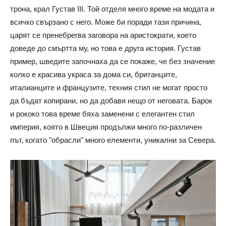
трона, крал Густав III. Той отделя много време на модата и
всичко свързано с него. Може би поради тази причина,
царят се пренебрегва заговора на аристократи, което
доведе до смъртта му, но това е друга история. Густав
пример, шведите започнаха да се покаже, че без значение
колко е красива украса за дома си, британците,
италианците и французите, техния стил не могат просто
да бъдат копирани, но да добавя нещо от неговата. Барок
и рококо това време бяха заменени с елегантен стил
империя, която в Швеция продължи много по-различен
път, когато "обрасли" много елементи, уникални за Севера.