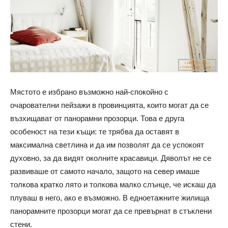
Мястото е избрано възможно най-спокойно с
очарователни пейзажи в провинцията, които могат да се
възхищават от панорамни прозорци. Това е друга
особеност на тези къщи: те трябва да оставят в
максимална светлина и да им позволят да се успокоят
духовно, за да видят околните красавици. Дяволът не се
развиваше от самото начало, защото на север имаше
толкова кратко лято и толкова малко слънце, че искаш да
плуваш в него, ако е възможно. В едноетажните жилища
панорамните прозорци могат да се превърнат в стъклени
стени.