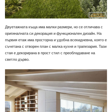
Двуетажната къща има малки размери, но се отличава с
оригиналната си декорация и функционален дизайн. На
първия етаж има просторна и удобна всекидневна, която е
съчетана с отворен план с малка кухня и трапезария. Тази
стая е декорирана в прост стил с преобладаване на
светло дърво.