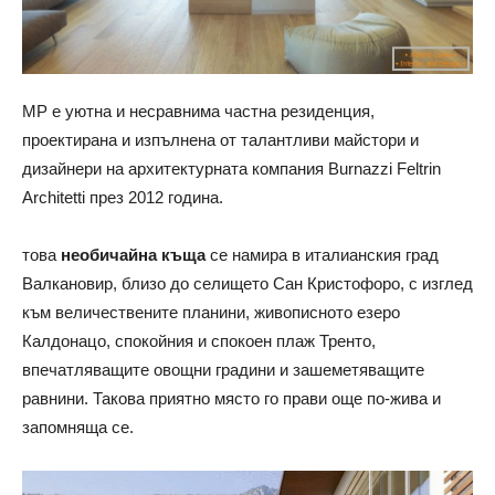
MP е уютна и несравнима частна резиденция,
проектирана и изпълнена от талантливи майстори и
дизайнери на архитектурната компания Burnazzi Feltrin
Architetti през 2012 година.
това
необичайна къща
се намира в италианския град
Валкановир, близо до селището Сан Кристофоро, с изглед
към величествените планини, живописното езеро
Калдонацо, спокойния и спокоен плаж Тренто,
впечатляващите овощни градини и зашеметяващите
равнини. Такова приятно място го прави още по-жива и
запомняща се.