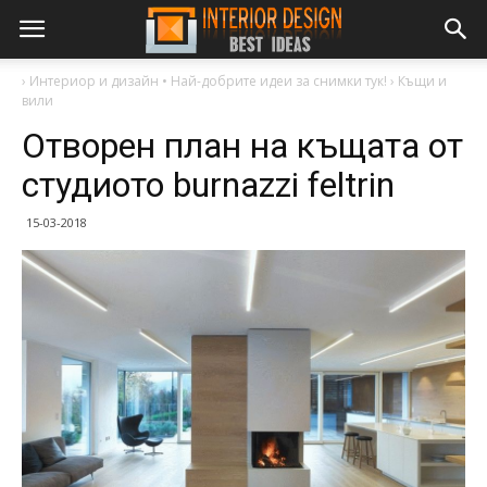
›
Интериор и дизайн • Най-добрите идеи за снимки тук!
›
Къщи и
вили
Отворен план на къщата от
студиото burnazzi feltrin
15-03-2018