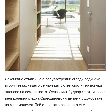
Лаконично стълбище с полузастрелни огради води към
втория етаж, където се намират уютни спални на всички
членове на семейството. Основният будоар се отличава с
великолепна гледка
Скандинавски дизайн
с докосване
на минимализма. Той също така разполага със