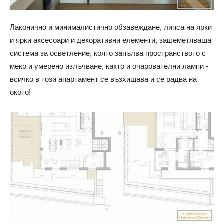
Лаконично и минималистично обзавеждане, липса на ярки
и ярки аксесоари и декоративни елементи, зашеметяваща
система за осветление, която запълва пространството с
меко и умерено излъчване, както и очарователни лампи -
всичко в този апартамент се възхищава и се радва на
окото!