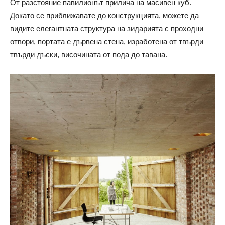
От разстояние павилионът прилича на масивен куб.
Докато се приближавате до конструкцията, можете да
видите елегантната структура на зидарията с проходни
отвори, портата е дървена стена, изработена от твърди
твърди дъски, височината от пода до тавана.