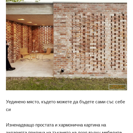
Уединено място, където можете да бъдете сами със себе
си
Изненадващо простата и хармонична картина на
зидарията прилича на тъкането на лозя върху мебелите