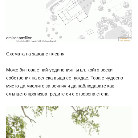
Схемата на завод с плевня
Може би това е най-уединеният ъгъл, който всеки
собственик на селска къща се нуждае. Това е чудесно
място да мислите за вечния и да наблюдавате как
слънцето пронизва гредите си с отворена стена.