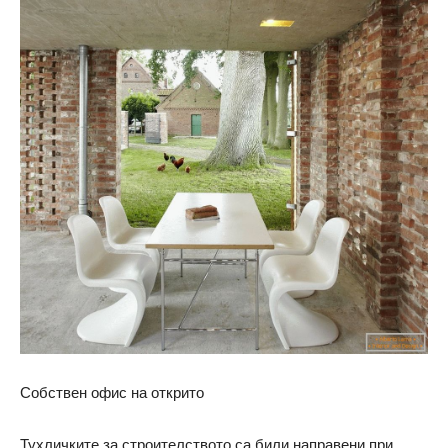
Собствен офис на открито
Тухличките за строителството са били направени при