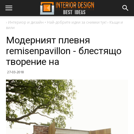
›
Интериор и дизайн • Най-добрите идеи за снимки тук!
›
Къщи и
вили
Модерният плевня
remisenpavillon - блестящо
творение на
27-03-2018