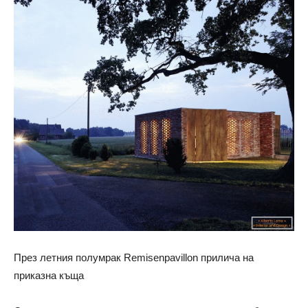
През летния полумрак Remisenpavillon прилича на
приказна къща