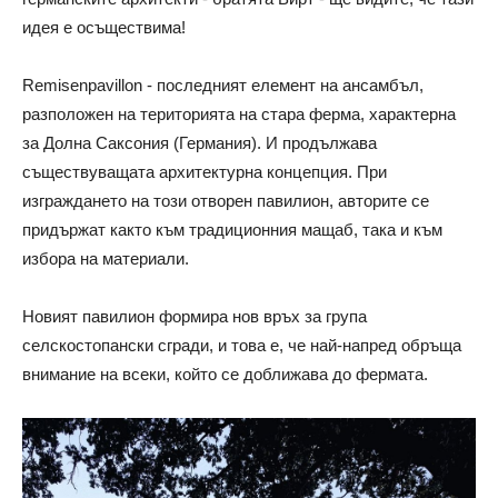
идея е осъществима!
Remisenpavillon - последният елемент на ансамбъл,
разположен на територията на стара ферма, характерна
за Долна Саксония (Германия). И продължава
съществуващата архитектурна концепция. При
изграждането на този отворен павилион, авторите се
придържат както към традиционния мащаб, така и към
избора на материали.
Новият павилион формира нов връх за група
селскостопански сгради, и това е, че най-напред обръща
внимание на всеки, който се доближава до фермата.