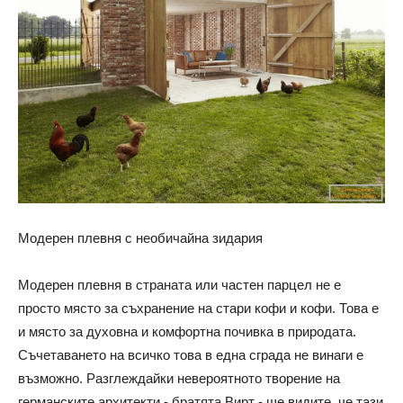
Модерен плевня с необичайна зидария
Модерен плевня в страната или частен парцел не е
просто място за съхранение на стари кофи и кофи. Това е
и място за духовна и комфортна почивка в природата.
Съчетаването на всичко това в една сграда не винаги е
възможно. Разглеждайки невероятното творение на
германските архитекти - братята Вирт - ще видите, че тази