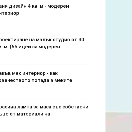
аня дизайн 4 кв. м - модерен
нтериор
роектиране на малък студио от 30
в. м. (65 идеи за модерен
акъв мек интериор - как
овечеството попада в меките
расива лампа за маса със собствени
ъце от материали на