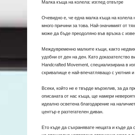
Малка къща на колела: изглед отвътре
Очевидно е, че една малка къща на колела 
много причини за това. Най-значимият от тях
може да бъде преодоляно във връзка с изве
Междувременно малките къщи, както недвижи
удобни от ден на ден. Като доказателство 
Handcrafted Movement, специализирана в из
скривалище е най-впечатляващо с уютния и
Всеки, който не е твърде мързелив, за да п
описаната от нас къща, ще намери невероятн
идеално осветена благодарение на наличие
център е разтегателен диван.
Ето къде да съхранявате нещата и къде да 