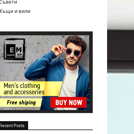
Съвети
Къщи и вили
Recent Posts