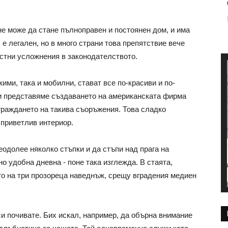
не може да стане пълноправен и постоянен дом, и има
 е легален, но в много страни това препятствие вече
стни усложнения в законодателството.
ми, така и мобилни, стават все по-красиви и по-
ви представяме създаването на американската фирма
граждането на такива съоръжения. Това сладко
 приветлив интериор.
реодолее няколко стъпки и да стъпи над прага на
о удобна дневна - поне така изглежда. В стаята,
то на три прозореца наведнъж, срещу вградения медиен
си почивате. Бих искал, например, да обърна внимание