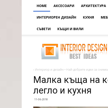
HOME
АКСЕСОАРИ
АРХИТЕКТУРА
ИНТЕРИОРЕН ДИЗАЙН
КУХНЯ
МЕБ
СЪВЕТИ
КЪЩИ И ВИЛИ
Малка
къща
на
колела
с
луксозно
легло
и
кухня
›
Интериор и дизайн • Най-добрите идеи за снимки
Малка къща на к
легло и кухня
11-06-2018