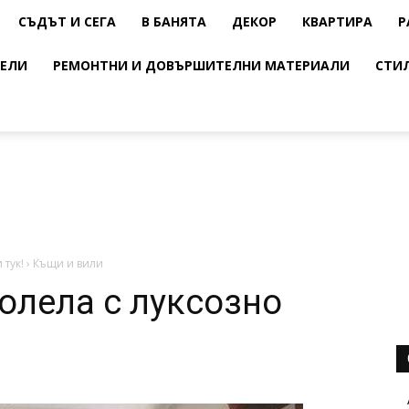
СЪДЪТ И СЕГА
В БАНЯТА
ДЕКОР
КВАРТИРА
Р
ЕЛИ
РЕМОНТНИ И ДОВЪРШИТЕЛНИ МАТЕРИАЛИ
СТИ
 тук!
›
Къщи и вили
олела с луксозно