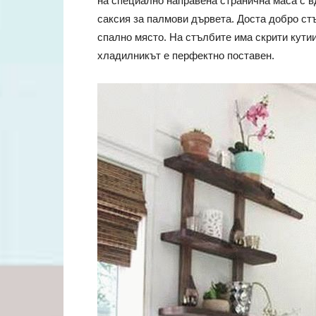
на специално направена странична маса с в
саксия за палмови дървета. Доста добро ст
спално място. На стълбите има скрити кутии
хладилникът е перфектно поставен.