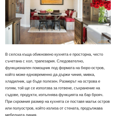
В селска къща обикновено кухнята е просторна, често
съчетана с хол, трапезария. Следователно,
функционален помощник под формата на бюро-остров,
който може едновременно да държи чиния, мивка,
хладилник, ще бъде полезен. Размерът на острова е
голям, той ще се използва за готвене, съхранение на
съдове, продукти, изпълнява функцията на бар брояч.
При скромния размер на кухнята се поставя малък остров
или полуостров, който излиза от стената, продължава
мебелната линия.