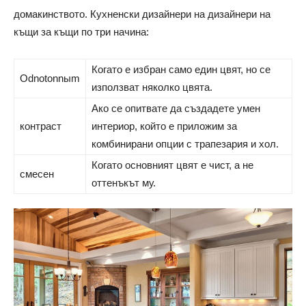
домакинството. Кухненски дизайнери на дизайнери на
къщи за къщи по три начина:
Когато е избран само един цвят, но се
Odnotonnыm
използват няколко цвята.
Ако се опитвате да създадете умен
контраст
интериор, който е приложим за
комбинирани опции с трапезария и хол.
Когато основният цвят е чист, а не
смесен
оттенъкът му.