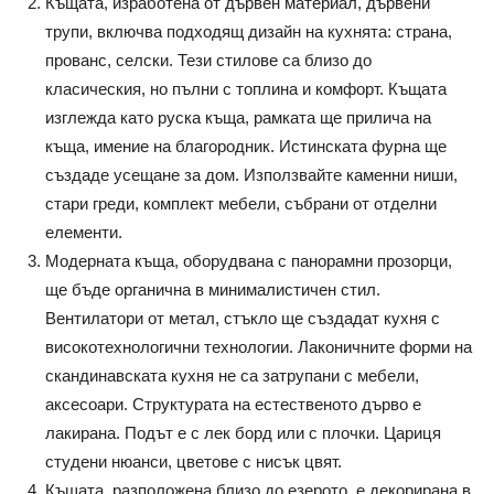
Къщата, изработена от дървен материал, дървени
трупи, включва подходящ дизайн на кухнята: страна,
прованс, селски. Тези стилове са близо до
класическия, но пълни с топлина и комфорт. Къщата
изглежда като руска къща, рамката ще прилича на
къща, имение на благородник. Истинската фурна ще
създаде усещане за дом. Използвайте каменни ниши,
стари греди, комплект мебели, събрани от отделни
елементи.
Модерната къща, оборудвана с панорамни прозорци,
ще бъде органична в минималистичен стил.
Вентилатори от метал, стъкло ще създадат кухня с
високотехнологични технологии. Лаконичните форми на
скандинавската кухня не са затрупани с мебели,
аксесоари. Структурата на естественото дърво е
лакирана. Подът е с лек борд или с плочки. Цариця
студени нюанси, цветове с нисък цвят.
Къщата, разположена близо до езерото, е декорирана в