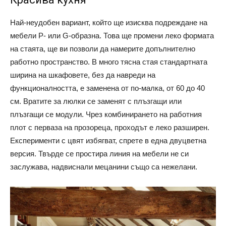
Най-неудобен вариант, който ще изисква подреждане на
мебели P- или G-образна. Това ще промени леко формата
на стаята, ще ви позволи да намерите допълнително
работно пространство. В много тясна стая стандартната
ширина на шкафовете, без да навреди на
функционалността, е заменена от по-малка, от 60 до 40
см. Вратите за люлки се заменят с плъзгащи или
плъзгащи се модули. Чрез комбинирането на работния
плот с перваза на прозореца, проходът е леко разширен.
Експерименти с цвят избягват, спрете в една двуцветна
версия. Твърде се простира линия на мебели не си
заслужава, надвиснали мецанини също са нежелани.