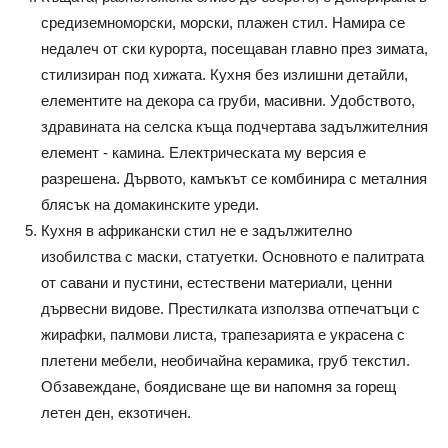
средиземноморски, морски, плажен стил. Намира се
недалеч от ски курорта, посещаван главно през зимата,
стилизиран под хижата. Кухня без излишни детайли,
елементите на декора са груби, масивни. Удобството,
здравината на селска къща подчертава задължителния
елемент - камина. Електрическата му версия е
разрешена. Дървото, камъкът се комбинира с металния
блясък на домакинските уреди.
Кухня в африкански стил не е задължително
изобилства с маски, статуетки. Основното е палитрата
от савани и пустини, естествени материали, ценни
дървесни видове. Престилката използва отпечатъци с
жирафки, палмови листа, трапезарията е украсена с
плетени мебели, необичайна керамика, груб текстил.
Обзавеждане, боядисване ще ви напомня за горещ
летен ден, екзотичен.