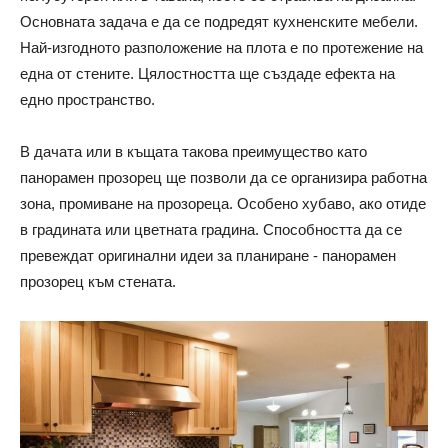
Основната задача е да се подредят кухненските мебели.
Най-изгодното разположение на плота е по протежение на
една от стените. Цялостността ще създаде ефекта на
едно пространство.
В дачата или в къщата такова преимущество като
панорамен прозорец ще позволи да се организира работна
зона, промиване на прозореца. Особено хубаво, ако отиде
в градината или цветната градина. Способността да се
превеждат оригинални идеи за планиране - панорамен
прозорец към стената.