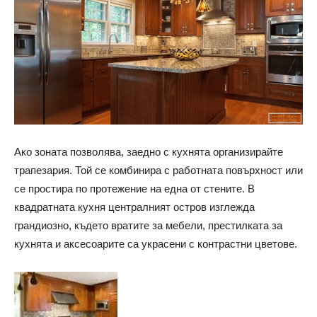
Ако зоната позволява, заедно с кухнята организирайте
трапезария. Той се комбинира с работната повърхност или
се простира по протежение на една от стените. В
квадратната кухня централният остров изглежда
грандиозно, където вратите за мебели, престилката за
кухнята и аксесоарите са украсени с контрастни цветове.