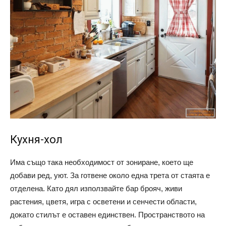
Кухня-хол
Има също така необходимост от зониране, което ще
добави ред, уют. За готвене около една трета от стаята е
отделена. Като дял използвайте бар брояч, живи
растения, цветя, игра с осветени и сенчести области,
докато стилът е оставен единствен. Пространството на