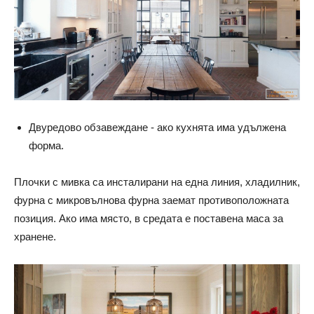
Двуредово обзавеждане - ако кухнята има удължена
форма.
Плочки с мивка са инсталирани на една линия, хладилник,
фурна с микровълнова фурна заемат противоположната
позиция. Ако има място, в средата е поставена маса за
хранене.