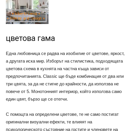
цветова гама
Една любовница се радва на изобилие от цветове, яркост,
а другата иска мир. Изборът на стилистика, подходящата
цветова схема в кухнята на частна къща зависи от
предпочитанията. Classic ще бъде комбинация от два или
три цвята, за да не стигне до крайности, да използва не
повече от 5. Монотонният интериор, който използва само
един цвят, бързо ще се отегчи.
С помощта на определени цветове, те не само постигат
оригинални визуални ефекти, те влияят на
психологическото състояние на гостите и членовете на