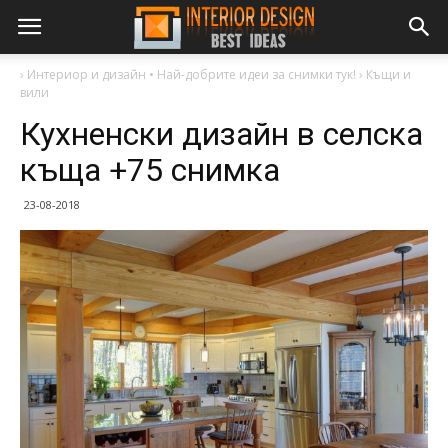
›
Интериор и дизайн • Най-добрите идеи за снимки тук!
›
Къщи и
вили
Кухненски дизайн в селска
къща +75 снимка
23-08-2018