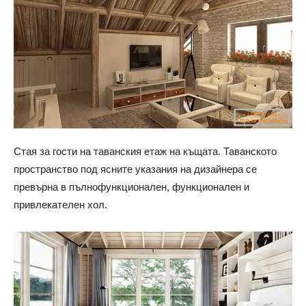
Стая за гости на таванския етаж на къщата. Таванското
пространство под ясните указания на дизайнера се
превърна в пълнофункционален, функционален и
привлекателен хол.