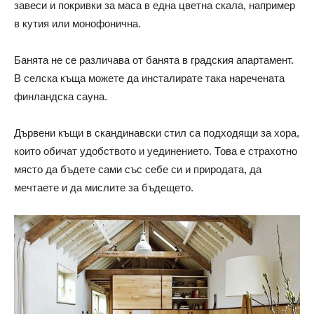
завеси и покривки за маса в една цветна скала, например
в кутия или монофонична.
Банята не се различава от банята в градския апартамент.
В селска къща можете да инсталирате така наречената
финландска сауна.
Дървени къщи в скандинавски стил са подходящи за хора,
които обичат удобството и уединението. Това е страхотно
място да бъдете сами със себе си и природата, да
мечтаете и да мислите за бъдещето.