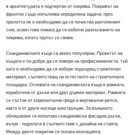
в архитектурата е подчертан от покрива. Покривът на
фронтон също изпълнява определена задача: през
пролетта не е необходимо да се почиства разтопеният
сняг, освен това помага да се избегне разкъсването на
покрива, когато трупът се свива.
Скандинавските къщи са много популярни. Проектът на
къщата е по-добре да се повери на професионалисти, тъй
като е необходимо да се избере подходящ строителен
материал, съответстващ на естеството на строителната
площадка. Основата на скандинавската къща е рамката,
изработена от дъски или друг дървен материал. Рамката
се състои от хоризонтални греди и вертикални релси,
както и от други носещи конструкции. За външното
облицоване се използва скандинавска фасадна дъска,
вътре - подплата в съответствие с дизайна на стаята.
Между двете покрития се полага изолацията.