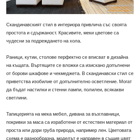
Скандинавският стил в интериора привлича със своята
простота и сдържаност. Красивите, меки цветове са
чудесни за подреждането на хола.
Раници, кутии, столове перфектно се вписват в дизайна
на къщата. Въртящите се вложки са изискано допълнени
от борови шкафове и чекмеджета. В скандинавски стил се
приветства изобилие от допълнително осветление. Могат
да бъдат настилки и стенни лампи, полилеи, всякакви
светлини.
Тапицерията на мека мебел, дивана за възглавници,
покривки за маса са изработени от естествен материал от
проста или дори груба природа, например лен. Цветовата
схема е разнообразна, моделът е направен в същия цвят