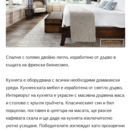
Спалня с голямо двойно легло, изработено от дърво в
къщата на френски бизнесмен.
Кухнята е оборудвана с всички необходими домакински
уреди. Кухненската мебел е изработена от светло дърво.
Интериорът на кухнята е украсен с масивна дървена маса
и столове с кръгли гръбчета. Класическият син и бял
порцелан, поставен в центъра на масата, ще разсее
кафявата скала и ще даде на кухнята изключително
уютно усещане. Победителите изглеждат като прозоречни