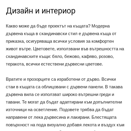
Дизайн и интериор
Какво може да бъде проектът на къщата? Модерна
дървена къща в скандинавски стил е дървена къща от
приказка, осигуряваща всички условия за комфортен
живот вътре. Цветовете, използвани във вътрешността на
скандинавските къщи: бяло, бежово, кафяво, розово,
теракота, всички естествени дървесни цветове.
Вратите и прозорците са изработени от дърво. Всички
стаи в къщата са облицовани с дървени панели. В такава
дървена вила се използват широко вътрешни греди и
тавани. Те могат да бъдат адаптирани към допълнителни
източници на осветление. Подовете трябва да бъдат
направени от лека дървесина и лакирани. Блестящата
повърхност на пода визуално добавя лекота и въздух към