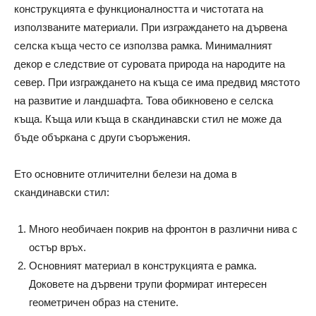
конструкцията е функционалността и чистотата на
използваните материали. При изграждането на дървена
селска къща често се използва рамка. Минималният
декор е следствие от суровата природа на народите на
север. При изграждането на къща се има предвид мястото
на развитие и ландшафта. Това обикновено е селска
къща. Къща или къща в скандинавски стил не може да
бъде объркана с други съоръжения.
Ето основните отличителни белези на дома в
скандинавски стил:
Много необичаен покрив на фронтон в различни нива с
остър връх.
Основният материал в конструкцията е рамка.
Доковете на дървени трупи формират интересен
геометричен образ на стените.