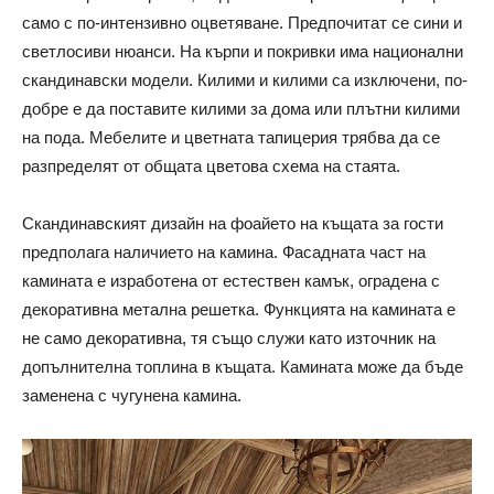
само с по-интензивно оцветяване. Предпочитат се сини и
светлосиви нюанси. На кърпи и покривки има национални
скандинавски модели. Килими и килими са изключени, по-
добре е да поставите килими за дома или плътни килими
на пода. Мебелите и цветната тапицерия трябва да се
разпределят от общата цветова схема на стаята.
Скандинавският дизайн на фоайето на къщата за гости
предполага наличието на камина. Фасадната част на
камината е изработена от естествен камък, оградена с
декоративна метална решетка. Функцията на камината е
не само декоративна, тя също служи като източник на
допълнителна топлина в къщата. Камината може да бъде
заменена с чугунена камина.