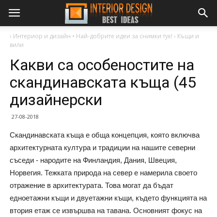
›
Интериор и дизайн • Най-добрите идеи за снимки тук!
›
Къщи и
вили
Какви са особеностите на
скандинавската къща (45
дизайнерски
27-08-2018
Скандинавската къща е обща концепция, която включва
архитектурната култура и традиции на нашите северни
съседи - народите на Финландия, Дания, Швеция,
Норвегия. Тежката природа на север е намерила своето
отражение в архитектурата. Това могат да бъдат
едноетажни къщи и двуетажни къщи, където функцията на
втория етаж се извършва на тавана. Основният фокус на