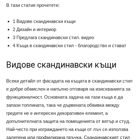
В тази статия прочетете:
1 Видове скандинавски къщи
2 Дизайн и интериор
3 Предлага скандинавски стил. видео
4 Къща в скандинавски стил - благородство и стават
Видове скандинавски къщи
Всеки детайл от фасадата на къщата в скандинавски стил
е добре обмислен и напълно отговаря на изискванията за
функционалност. Основната задача на тази къща е да
запази топлината, така че дървената обвивка между
гредите не е интересен декоративен елемент, а
допълнителната защита на помещенията от вятър и студ.
Най-често при изграждането на къщи от лъч се използва
залепена или профилирана пръчка. Скандинавският стил