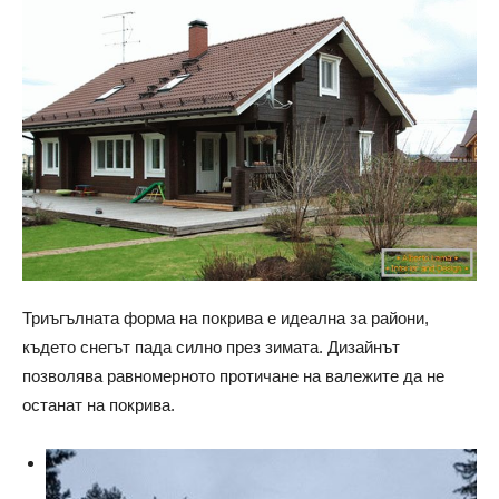
Триъгълната форма на покрива е идеална за райони,
където снегът пада силно през зимата. Дизайнът
позволява равномерното протичане на валежите да не
останат на покрива.