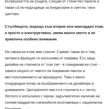
вътрешността на къщата. Секции от стени без панели и
таван са по-подходящи за боядисване в светли, тихи
цветове.
Стълбището, водещо към втория или мансарден етаж,
е просто и конструктивно, заема малко място и не
привлича особено внимание.
На тавански етаж има спалня. Самият таван не е там,
неговата функция се изпълнява от покрива. Ето защо
дизайна на спалнята от този тип - в скандинавски стил -
зависи изцяло от нивото на покривния наклон и
местоположението на прозорците. Това е много
плодородна почва за въображението на дизайнера и
домакините. Централното място в спалнята е с легла.
Леглото е изпълнено с юрган, задължително наличие на
големи квадратни снежнобели възглавници с национална
бродерия.