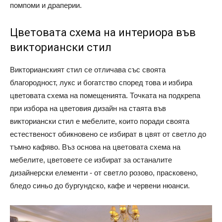
помпоми и драперии.
Цветовата схема на интериора във
викториански стил
Викторианският стил се отличава със своята
благородност, лукс и богатство според това и избира
цветовата схема на помещенията. Точката на подкрепа
при избора на цветовия дизайн на стаята във
викториански стил е мебелите, които поради своята
естественост обикновено се избират в цвят от светло до
тъмно кафяво. Въз основа на цветовата схема на
мебелите, цветовете се избират за останалите
дизайнерски елементи - от светло розово, прасковено,
бледо синьо до бургундско, кафе и червени нюанси.