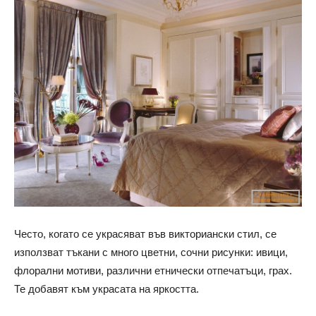
Често, когато се украсяват във викториански стил, се
използват тъкани с много цветни, сочни рисунки: ивици,
флорални мотиви, различни етнически отпечатъци, грах.
Те добавят към украсата на яркостта.