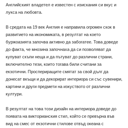
Английският владетел е известен с изискания си вкус и
лукса на любовта.
В средата на 19 век Англия е направила огромен скок в
развитието на икономиката, в резултат на което
буржоазията започва активно да забогатее. Това доведе
до факта, че мнозина започнаха да си позволяват да
купуват скъпи неща и да пътуват до различни страни,
включително тези, които тогава били считани за
екзотични. Проспериращите смятат за свой дълг да
донесат вкъщи и да декорират интериора си със сувенири,
картини и други предмети на изкуството от различни
култури.
В резултат на това този дизайн на интериора доведе до
появата на викторианския стил, който се превърна във
вид на смес от екзотични стилове отвъд океана с