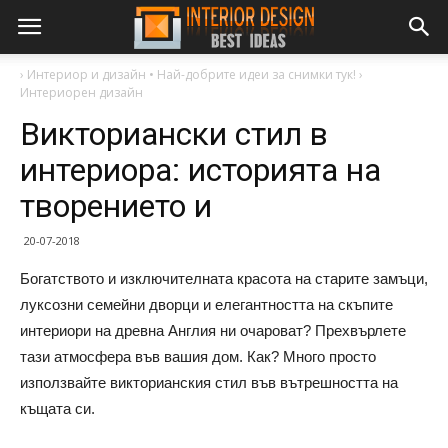
›
Интериор и дизайн • Най-добрите идеи за снимки тук!
›
Интериорен дизайн
Викториански стил в
интериора: историята на
творението и
20-07-2018
Богатството и изключителната красота на старите замъци,
луксозни семейни дворци и елегантността на скъпите
интериори на древна Англия ни очароват? Прехвърлете
тази атмосфера във вашия дом. Как? Много просто
използвайте викторианския стил във вътрешността на
къщата си.