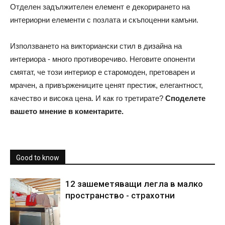
Отделен задължителен елемент е декорирането на
интериорни елементи с позлата и скъпоценни камъни.
Използването на викториански стил в дизайна на
интериора - много противоречиво. Неговите опоненти
смятат, че този интериор е старомоден, претоварен и
мрачен, а привържениците ценят престиж, елегантност,
качество и висока цена. И как го третирате?
Споделете
вашето мнение в коментарите.
Good to know
12 зашеметяващи легла в малко
пространство - страхотни