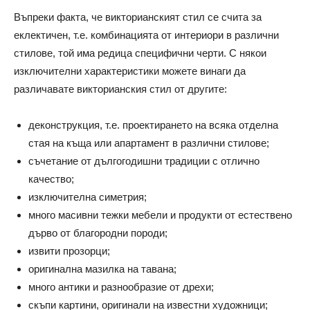
Въпреки факта, че викторианският стил се счита за
еклектичен, т.е. комбинацията от интериори в различни
стилове, той има редица специфични черти. С някои
изключителни характеристики можете винаги да
различавате викторианския стил от другите:
деконструкция, т.е. проектирането на всяка отделна
стая на къща или апартамент в различни стилове;
съчетание от дългогодишни традиции с отлично
качество;
изключителна симетрия;
много масивни тежки мебели и продукти от естествено
дърво от благородни породи;
извити прозорци;
оригинална мазилка на тавана;
много антики и разнообразие от дрехи;
скъпи картини, оригинали на известни художници;