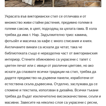
Украсата във викториански стил се отличава и от
множество живи стайни растения, предимно големи в
големи саксии, в цвят, подходящ за цялата гама. В хола
трябва да има т. Нар. Задължително трио: камина,
фотьойл и масичка за кафе с много списания и книги.
Англичаните винаги са искали да четат, така че
библиотеката също е неразделна част от викторианския
интериор. Стените обикновено са украсени с тапет с
цветен печат или с ивици от различни цветове, но ако
искате да спазвате всички традиции на стил, трябва да
дадете предимство на дървени панели, изработени от
естествена скъпа дървесина. Отделно, заслужава да се
спомене и текстила, използван в дизайна. Всички тъкани
трябва да бъдат изключително висококачествени, скъпи и
масивни. Завесите на няколко слоя са украсени с ресни,