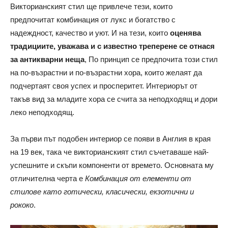
Викторианският стил ще привлече тези, които
предпочитат комбинация от лукс и богатство с
надеждност, качество и уют. И на тези, които
оценява
традициите, уважава и с известно треперене се отнася
за антикварни неща
, По принцип се предпочита този стил
на по-възрастни и по-възрастни хора, които желаят да
подчертаят своя успех и просперитет. Интериорът от
такъв вид за младите хора се счита за неподходящ и дори
леко неподходящ.
За първи път подобен интериор се появи в Англия в края
на 19 век, така че викторианският стил съчетаваше най-
успешните и скъпи компоненти от времето. Основната му
отличителна черта е
Комбинация от елементи от
стилове като готически, класически, екзотични и
рококо
.