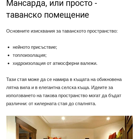
Мансарда, или просто -
таванско помещение
Основните изисквания за таванското пространство:
нейното присъствие;
топлоизолация;
хидроизолация от атмосферни валежи.
Тази стая може да се намира в къщата на обикновена
лятна вила и в елегантна селска къща. Идеите за
използването на такова пространство могат да бъдат
различни: от килерната стая до спалнята.