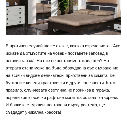
В противен случай ще се окаже, както в изречението: "Ако
искате да отмъстите на човек - поставете заповед в
неговия гараж". Но ние не поставяме такава цел? Но
втората стена може да бъде оборудвана със съхранение
на всички видове деликатеси, приготвени за зимата, т.е.
буркани с кисели краставички и други полезности. Като
правило, слънчевата светлина не прониква в гаража,
поради което всички рафтове могат да останат отворени.
И банките с туршии, поставени върху растежа, ще
създадат уникална красота!