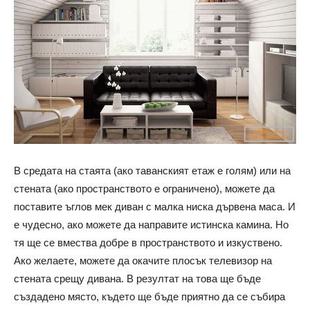
В средата на стаята (ако таванският етаж е голям) или на
стената (ако пространството е ограничено), можете да
поставите ъглов мек диван с малка ниска дървена маса. И
е чудесно, ако можете да направите истинска камина. Но
тя ще се вмества добре в пространството и изкуствено.
Ако желаете, можете да окачите плосък телевизор на
стената срещу дивана. В резултат на това ще бъде
създадено място, където ще бъде приятно да се събира