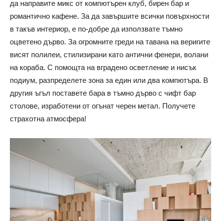
да направите микс от компютърен клуб, бирен бар и
романтично кафене. За да завършите всички повърхности
в такъв интериор, е по-добре да използвате тъмно
оцветено дърво. За огромните греди на тавана на веригите
висят полилеи, стилизирани като антични фенери, волани
на кораба. С помощта на вградено осветление и нисък
подиум, разпределете зона за един или два компютъра. В
другия ъгъл поставете бара в тъмно дърво с чифт бар
столове, изработени от огънат черен метал. Получете
страхотна атмосфера!