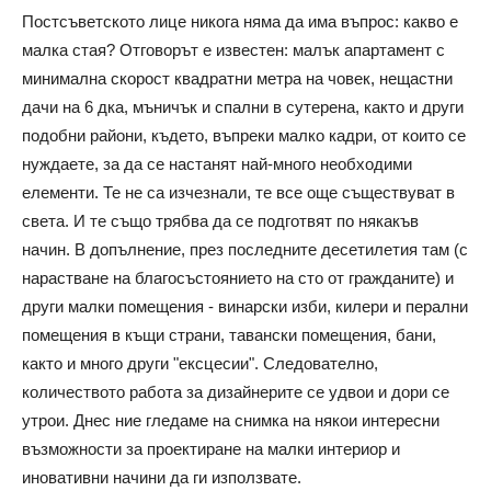
Постсъветското лице никога няма да има въпрос: какво е
малка стая? Отговорът е известен: малък апартамент с
минимална скорост квадратни метра на човек, нещастни
дачи на 6 дка, мъничък и спални в сутерена, както и други
подобни райони, където, въпреки малко кадри, от които се
нуждаете, за да се настанят най-много необходими
елементи. Те не са изчезнали, те все още съществуват в
света. И те също трябва да се подготвят по някакъв
начин. В допълнение, през последните десетилетия там (с
нарастване на благосъстоянието на сто от гражданите) и
други малки помещения - винарски изби, килери и перални
помещения в къщи страни, тавански помещения, бани,
както и много други "ексцесии". Следователно,
количеството работа за дизайнерите се удвои и дори се
утрои. Днес ние гледаме на снимка на някои интересни
възможности за проектиране на малки интериор и
иновативни начини да ги използвате.