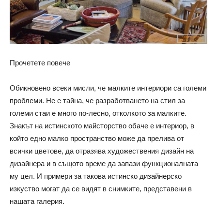
Прочетете повече
Обикновено всеки мисли, че малките интериори са големи
проблеми. Не е тайна, че разработването на стил за
големи стаи е много по-лесно, отколкото за малките.
Знакът на истинското майсторство обаче е интериор, в
който едно малко пространство може да прелива от
всички цветове, да отразява художествения дизайн на
дизайнера и в същото време да запази функционалната
му цел. И примери за такова истинско дизайнерско
изкуство могат да се видят в снимките, представени в
нашата галерия.