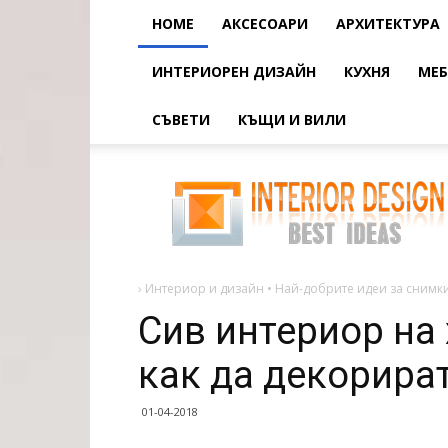
HOME
АКСЕСОАРИ
АРХИТЕКТУРА
ИНТЕРИОРЕН ДИЗАЙН
КУХНЯ
МЕБ
СЪВЕТИ
КЪЩИ И ВИЛИ
Сив
интериор
на
хола
-
фото
примери
как
да
›
Интериор и дизайн • Най-добрите идеи за снимки
декорирате
хола
Сив интериор на 
в
как да декорират
01-04-2018