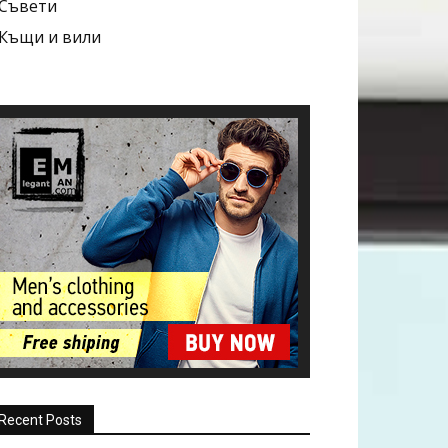
Съвети
Къщи и вили
Recent Posts