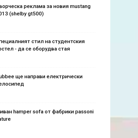
ворческа реклама за новия mustang
013 (shelby gt500)
пециалният стил на студентския
остел - да се оборудва стая
ubbee ще направи електрически
елосипед
иван hamper sofa от фабрики passoni
ature