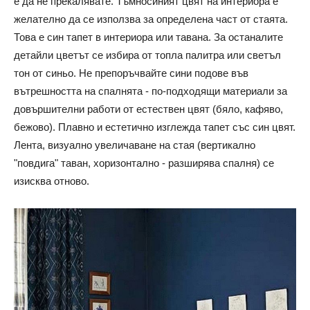
е да не прекалявате. Тъмносиният цвят на интериора е
желателно да се използва за определена част от стаята.
Това е син тапет в интериора или тавана. За останалите
детайли цветът се избира от топла палитра или светъл
тон от синьо. Не препоръчвайте сини подове във
вътрешността на спалнята - по-подходящи материали за
довършителни работи от естествен цвят (бяло, кафяво,
бежово). Плавно и естетично изглежда тапет със син цвят.
Лента, визуално увеличаване на стая (вертикално
"повдига" таван, хоризонтално - разширява спалня) се
изисква отново.