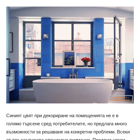
Синият цвят при декориране на помещенията не е в
голямо търсене сред потребителите, но предлага много
възможности за решаване на конкретни проблеми. Всеки
от тях заслужава специално внимание. Предвид някои