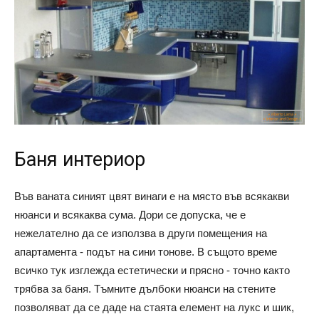
Баня интериор
Във ваната синият цвят винаги е на място във всякакви
нюанси и всякаква сума. Дори се допуска, че е
нежелателно да се използва в други помещения на
апартамента - подът на сини тонове. В същото време
всичко тук изглежда естетически и прясно - точно както
трябва за баня. Тъмните дълбоки нюанси на стените
позволяват да се даде на стаята елемент на лукс и шик,