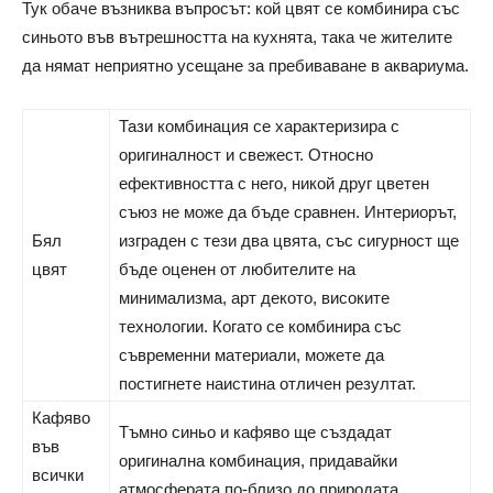
Тук обаче възниква въпросът: кой цвят се комбинира със
синьото във вътрешността на кухнята, така че жителите
да нямат неприятно усещане за пребиваване в аквариума.
Тази комбинация се характеризира с
оригиналност и свежест. Относно
ефективността с него, никой друг цветен
съюз не може да бъде сравнен. Интериорът,
Бял
изграден с тези два цвята, със сигурност ще
цвят
бъде оценен от любителите на
минимализма, арт декото, високите
технологии. Когато се комбинира със
съвременни материали, можете да
постигнете наистина отличен резултат.
Кафяво
Тъмно синьо и кафяво ще създадат
във
оригинална комбинация, придавайки
всички
атмосферата по-близо до природата.