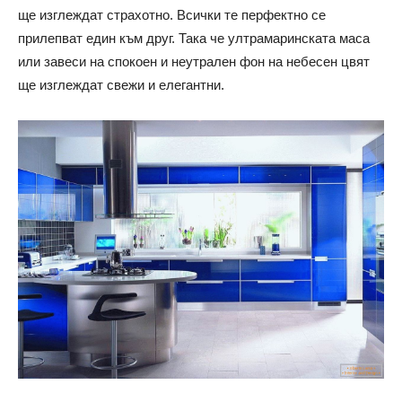
ще изглеждат страхотно. Всички те перфектно се
прилепват един към друг. Така че ултрамаринската маса
или завеси на спокоен и неутрален фон на небесен цвят
ще изглеждат свежи и елегантни.