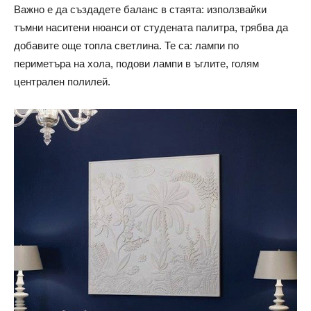
Важно е да създадете баланс в стаята: използвайки
тъмни наситени нюанси от студената палитра, трябва да
добавите още топла светлина. Те са: лампи по
периметъра на хола, подови лампи в ъглите, голям
централен полилей.