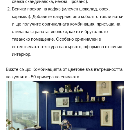
свежа скандинавска, нежна Прованс).
Всички прояви на кафяв (млечен шоколад, орех,
карамел). Добавете лазурния или кобалт с топли нотки
и ще получите оригиналната комбинация, присъща на
стила на страната, японски, както и бруталното
таванско помещение. Особено оригинален е
естествената текстура на дървото, оформена от синия
интериор.
Вижте също: Комбинацията от цветове във вътрешността
на кухнята - 50 примера на снимката