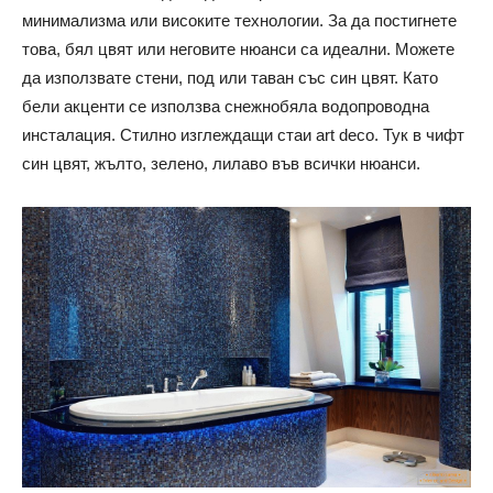
минимализма или високите технологии. За да постигнете
това, бял цвят или неговите нюанси са идеални. Можете
да използвате стени, под или таван със син цвят. Като
бели акценти се използва снежнобяла водопроводна
инсталация. Стилно изглеждащи стаи art deco. Тук в чифт
син цвят, жълто, зелено, лилаво във всички нюанси.