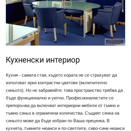
Кухненски интериор
Кухня - самата стая, където хората не се страхуват да
използват ярки контрастни цветове (включително
синьото). Но не забравяйте: това пространство трябва да
бъде функционално и уютно. Професионалистите се
препоръчва да включват интериорни мебели от тъмно и
тъмно синьо в ограничени количества. Същият сянка на
синьото може да бъде избран по Ваша преценка. В
кухнята, тъмните нюанси и по-светлите, сиво-сини нюанси