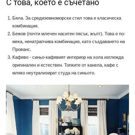
С това, което е съчетано
Бяла. За средиземноморски стил това е класическа
комбинация.
Бежов (почти млечен наситен пясък, жълт). Това е по-
мека, ненатрапчива комбинация, като създаването на
Прованс.
Кафяво - синьо-кафявият интериор на хола изглежда
оригинален и естествен. Топките от канела, кафе с
мляко неутрализират студа на синьото.