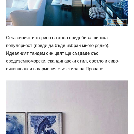
Сега синият интериор на хола придобива широка
популярност (преди да бъде избран много рядко).
Идеалният тандем син цвят ще създаде със
средиземноморски, скандинавски стил, светло и сиво-
сини нюанси в хармония със стила на Прованс.