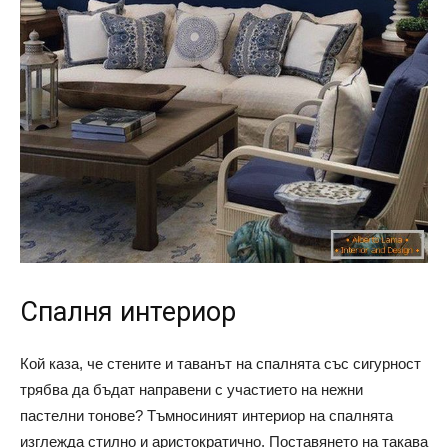
Спалня интериор
Кой каза, че стените и таванът на спалнята със сигурност
трябва да бъдат направени с участието на нежни
пастелни тонове? Тъмносиният интериор на спалнята
изглежда стилно и аристократично. Поставянето на такава