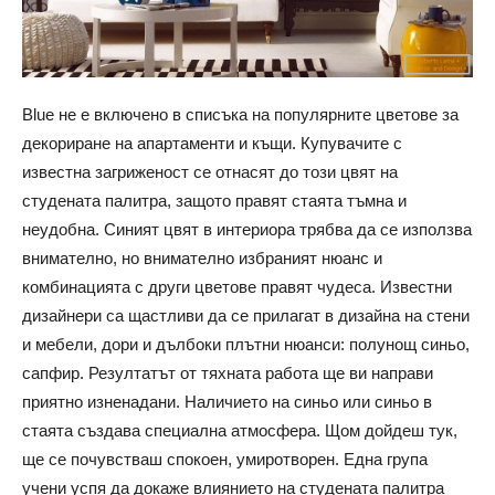
Blue не е включено в списъка на популярните цветове за
декориране на апартаменти и къщи. Купувачите с
известна загриженост се отнасят до този цвят на
студената палитра, защото правят стаята тъмна и
неудобна. Синият цвят в интериора трябва да се използва
внимателно, но внимателно избраният нюанс и
комбинацията с други цветове правят чудеса. Известни
дизайнери са щастливи да се прилагат в дизайна на стени
и мебели, дори и дълбоки плътни нюанси: полунощ синьо,
сапфир. Резултатът от тяхната работа ще ви направи
приятно изненадани. Наличието на синьо или синьо в
стаята създава специална атмосфера. Щом дойдеш тук,
ще се почувстваш спокоен, умиротворен. Една група
учени успя да докаже влиянието на студената палитра