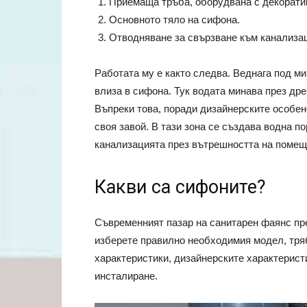
Приемаща тръба, оборудвана с декорати
Основното тяло на сифона.
Отводняване за свързване към канализа
Работата му е както следва. Веднага под ми
влиза в сифона. Тук водата минава през дре
Въпреки това, поради дизайнерските особено
своя завой. В тази зона се създава водна п
канализацията през вътрешността на помещ
Какви са сифоните?
Съвременният пазар на санитарен фаянс пре
изберете правилно необходимия модел, тряб
характеристики, дизайнерските характерист
инсталиране.