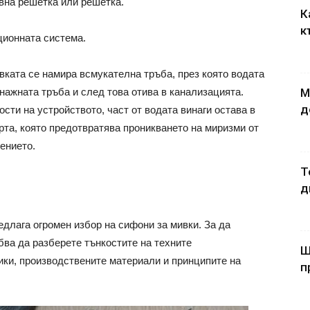
вна решетка или решетка.
К
к
ционната система.
вката се намира всмукателна тръба, през която водата
нажната тръба и след това отива в канализацията.
М
д
сти на устройството, част от водата винаги остава в
орта, която предотвратява проникването на миризми от
ението.
Т
д
длага огромен избор на сифони за мивки. За да
ва да разберете тънкостите на техните
Ш
ики, производствените материали и принципите на
п