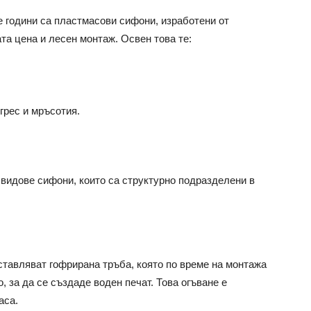
 години са пластмасови сифони, изработени от
та цена и лесен монтаж. Освен това те:
грес и мръсотия.
 видове сифони, които са структурно подразделени в
дставляват гофрирана тръба, която по време на монтажа
, за да се създаде воден печат. Това огъване е
аса.