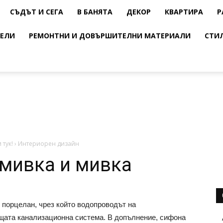
СЪДЪТ И СЕГА
В БАНЯТА
ДЕКОР
КВАРТИРА
Р
ЕЛИ
РЕМОНТНИ И ДОВЪРШИТЕЛНИ МАТЕРИАЛИ
СТИ
 тук!
›
Интериорен дизайн
 мивка и мивка
 порцелан, чрез който водопроводът на
щата канализационна система. В допълнение, сифона