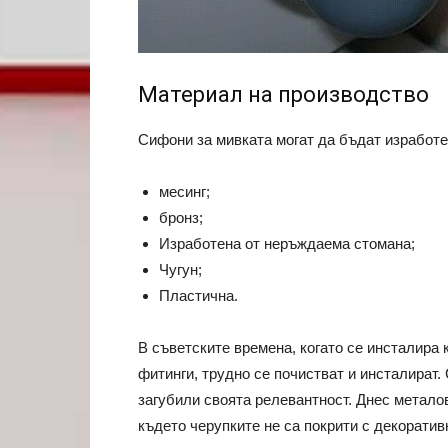
Материал на производство
Сифони за мивката могат да бъдат изработе
месинг;
бронз;
Изработена от неръждаема стомана;
Чугун;
Пластична.
В съветските времена, когато се инсталира
фитинги, трудно се почистват и инсталират.
загубили своята релевантност. Днес металов
където черупките не са покрити с декоратив