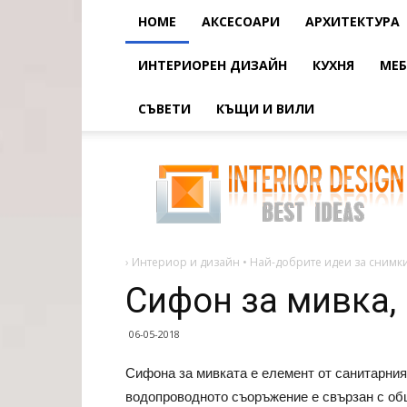
HOME
АКСЕСОАРИ
АРХИТЕКТУРА
ИНТЕРИОРЕН ДИЗАЙН
КУХНЯ
МЕБ
СЪВЕТИ
КЪЩИ И ВИЛИ
Сифон
за
мивка,
мивка
и
мивка
›
Интериор и дизайн • Най-добрите идеи за снимки
Сифон за мивка,
06-05-2018
Сифона за мивката е елемент от санитарния
водопроводното съоръжение е свързан с об