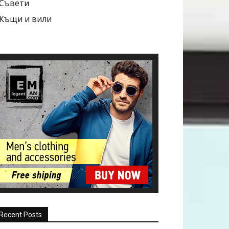
Съвети
Къщи и вили
Recent Posts