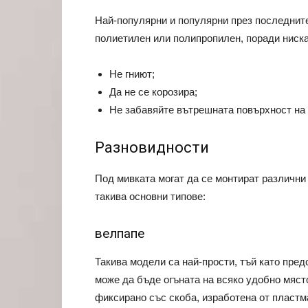
Най-популярни и популярни през последните
полиетилен или полипропилен, поради ниска
Не гниют;
Да не се корозира;
Не забавяйте вътрешната повърхност на 
Разновидности
Под мивката могат да се монтират различни
такива основни типове:
велпапе
Такива модели са най-прости, тъй като пре
може да бъде огъната на всяко удобно място
фиксирано със скоба, изработена от пластм