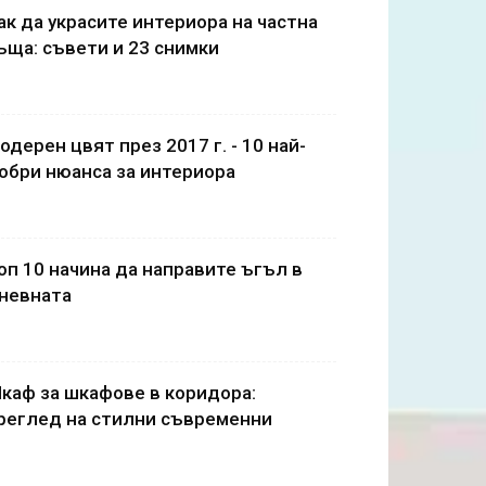
ак да украсите интериора на частна
ъща: съвети и 23 снимки
одерен цвят през 2017 г. - 10 най-
обри нюанса за интериора
оп 10 начина да направите ъгъл в
невната
каф за шкафове в коридора:
реглед на стилни съвременни