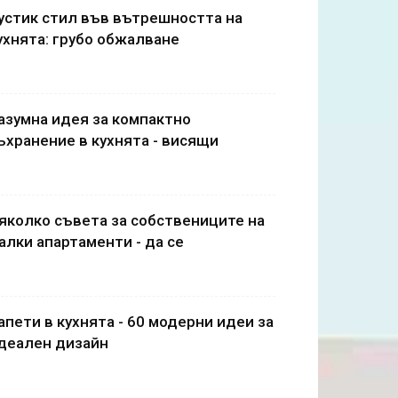
устик стил във вътрешността на
ухнята: грубо обжалване
азумна идея за компактно
ъхранение в кухнята - висящи
яколко съвета за собствениците на
алки апартаменти - да се
апети в кухнята - 60 модерни идеи за
деален дизайн