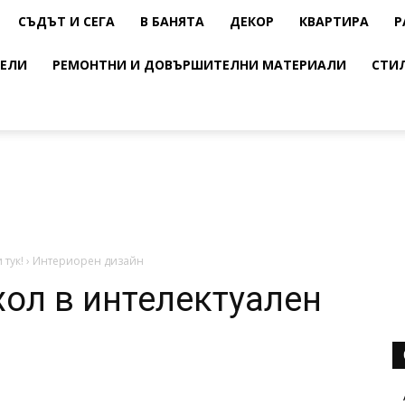
СЪДЪТ И СЕГА
В БАНЯТА
ДЕКОР
КВАРТИРА
Р
ЕЛИ
РЕМОНТНИ И ДОВЪРШИТЕЛНИ МАТЕРИАЛИ
СТИ
 тук!
›
Интериорен дизайн
хол в интелектуален