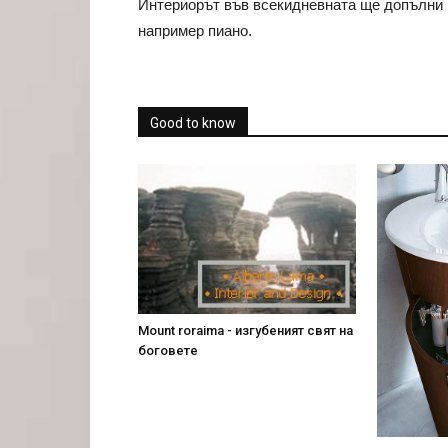
Интериорът във всекидневната ще допълни п
например пиано.
Good to know
Mount roraima - изгубеният свят на
боговете