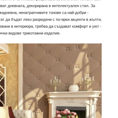
яват дневната, декорирана в интелектуален стил. За
кидневна, ненатрапчивите тонове са най-добри -
гат да бъдат леко разредени с по-ярки акценти в жълти,
звани в интериора, трябва да създават комфорт и уют -
сички видове трикотажни изделия.