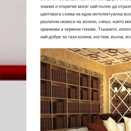
знания и открития могат най-пълно да отраз
цветовата схема на една интелектуална все
различни нюанси на зелено, синьо, които мо
оранжеви и червени тонове. Тъканите, изпол
най-добре за тази козина, костюм, вълна, в