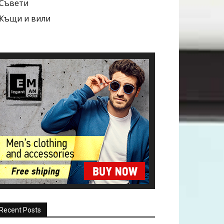
Съвети
Къщи и вили
Recent Posts