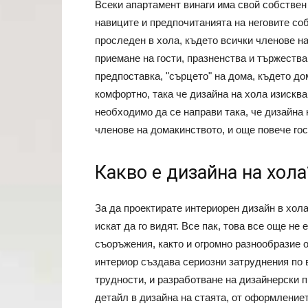
Всеки апартамент винаги има свой собствен
навиците и предпочитанията на неговите со
проследен в хола, където всички членове н
приемане на гости, празненства и тържества
предпоставка, "сърцето" на дома, където до
комфортно, така че дизайна на хола изискв
необходимо да се направи така, че дизайна 
членове на домакинството, и още повече го
Какво е дизайна на хола
За да проектирате интериорен дизайн в хол
искат да го видят. Все пак, това все още н
съоръжения, както и огромно разнообразие 
интериор създава сериозни затруднения по в
трудности, и разработване на дизайнерски п
детайл в дизайна на стаята, от оформление