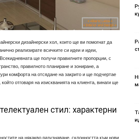
Р
к
Р
изайнерски дизайнерски хол, които ще ви помогнат да
с
анично реализирате всичките си идеи и идеи,
 Всекидневната ще получи правилните пропорции, с
ранство, правилното планиране и зониране, а
ури комфорта на отсядане на закрито и ще подчертае
Н
 който отговаря на изискванията на клиента, винаги ще
м
телектуален стил: характерни
Т
и
ностите на някакво разузнаване, склонността към нови