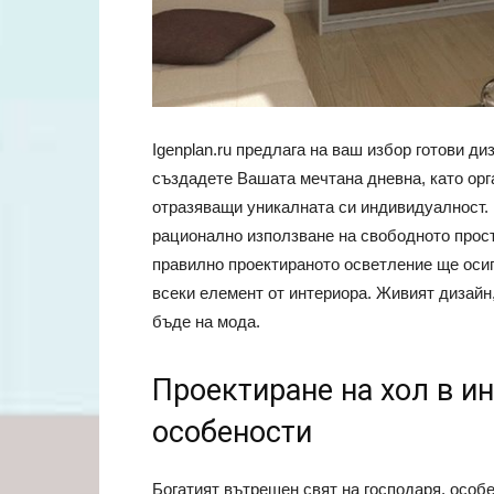
Igenplan.ru предлага на ваш избор готови д
създадете Вашата мечтана дневна, като орг
отразяващи уникалната си индивидуалност.
рационално използване на свободното прост
правилно проектираното осветление ще осиг
всеки елемент от интериора. Живият дизайн,
бъде на мода.
Проектиране на хол в ин
особености
Богатият вътрешен свят на господаря, особе