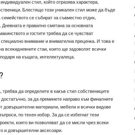
 индивидуален стил, който отразява характера,
бственици. Блестящо този уникален стил може да бъде
а семейството се събират за съвместно отдих,
. Дневната е правилно смятана за основната
макинството и гостите трябва да се чувстват
а специално внимание и внимателна преценка. И това е
на всекидневните стаи, които ще задоволят всички
сподаря на къщата, интелектуалеца.
?
а, трябва да определите в какъв стил собствениците
е е достатъчно, за да преминете направо към финалните
от довършителни материали, мебели и всички видове
ъпроси, по техен избор. За да се избегнат тези
роекти, които ви позволяват да се мисли чрез всеки
то и довършителни аксесоари.