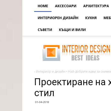
HOME
АКСЕСОАРИ
АРХИТЕКТУРА
ИНТЕРИОРЕН ДИЗАЙН
КУХНЯ
МЕБ
СЪВЕТИ
КЪЩИ И ВИЛИ
Проектиране
на
хол
в
интелектуален
стил
›
Интериор и дизайн • Най-добрите идеи за снимки
Проектиране на 
стил
01-04-2018