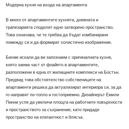
Модерна кухня на входа на апартамента
В много от апартаментите кухнята, дневната и
трапезарията споделят едно затворено пространство.
Това означава, че те трябва да бъдат комбинирани
помежду си и да формират холистично изображение.
Бихме искали да ви запознаем с оригиналната кухня,
която заема част от фоайето в апартаментите,
разположени в една от жилищните комплекси на Бостън.
Предвид това обстоятелство собствениците на
апартаменти решиха да актуализират интериора си, за да
го направят по-топло и гостоприемно. Дизайнерът Емили
Пинни успя да увеличи площта на работните повърхности
и пространството за съхранение, като придаде
пространство на елегантност и блясък.