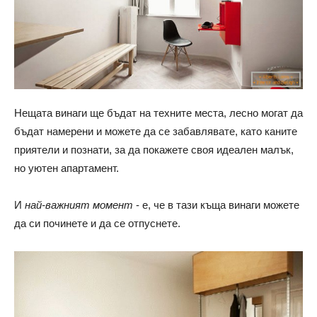
Нещата винаги ще бъдат на техните места, лесно могат да
бъдат намерени и можете да се забавлявате, като каните
приятели и познати, за да покажете своя идеален малък,
но уютен апартамент.
И
най-важният момент
- е, че в тази къща винаги можете
да си починете и да се отпуснете.