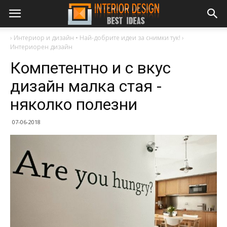
›
Интериор и дизайн • Най-добрите идеи за снимки тук!
›
Интериорен дизайн
Компетентно и с вкус
дизайн малка стая -
няколко полезни
07-06-2018