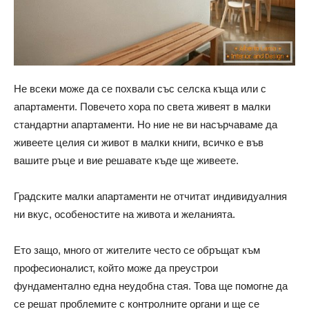
Не всеки може да се похвали със селска къща или с
апартаменти. Повечето хора по света живеят в малки
стандартни апартаменти. Но ние не ви насърчаваме да
живеете целия си живот в малки книги, всичко е във
вашите ръце и вие решавате къде ще живеете.
Градските малки апартаменти не отчитат индивидуалния
ни вкус, особеностите на живота и желанията.
Ето защо, много от жителите често се обръщат към
професионалист, който може да преустрои
фундаментално една неудобна стая. Това ще помогне да
се решат проблемите с контролните органи и ще се