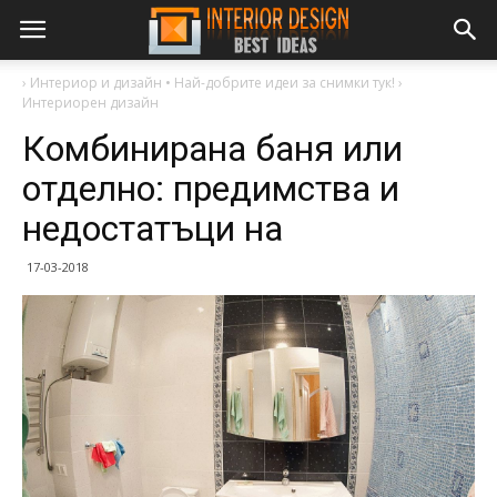
›
Интериор и дизайн • Най-добрите идеи за снимки тук!
›
Интериорен дизайн
Комбинирана баня или
отделно: предимства и
недостатъци на
17-03-2018