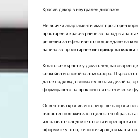
Красив декор в неутрален диапазон
Не всички апартаменти имат просторен кори
просторен и красив район за парад в апарта
решения за ефективното подреждане на комп
начина за проектиране
интериор на малки
Когато се върнете у дома след натоварен де
спокойна и спокойна атмосфера. Първата ста
да се подхожда внимателно към дизайна, орг
формирането на практична и естетически ф
Освен това красив интериор ще направи нев
цялостен положителен цялостен образ на ап
използвате следните съвети и препоръки от 
оформите уютно, хипнотизиращо и магнитно