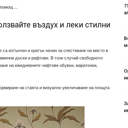
7
помощ ...
а
олзвайте въздух и леки стилни
В
м
 са изтънчен и кратък начин за спестяване на място в
каменни дъски и рафтове. В този случай свободното
иране на ежедневните чифтове обувки, маратонки,
О
и
формиране на стаята и визуално увеличаване на площта
З
и