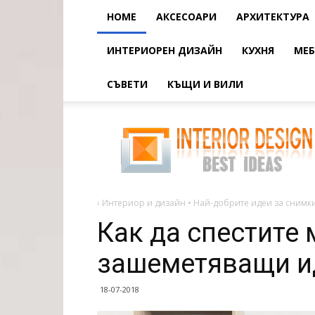
HOME
АКСЕСОАРИ
АРХИТЕКТУРА
ИНТЕРИОРЕН ДИЗАЙН
КУХНЯ
МЕБ
СЪВЕТИ
КЪЩИ И ВИЛИ
Как
да
спестите
място
в
коридора
-
зашеметяващи
идеи
›
Интериор и дизайн • Най-добрите идеи за снимки
за
Как да спестите 
зашеметяващи и
18-07-2018