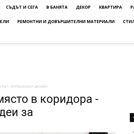
СЪДЪТ И СЕГА
В БАНЯТА
ДЕКОР
КВАРТИРА
Р
ЕЛИ
РЕМОНТНИ И ДОВЪРШИТЕЛНИ МАТЕРИАЛИ
СТИ
 тук!
›
Интериорен дизайн
място в коридора -
деи за