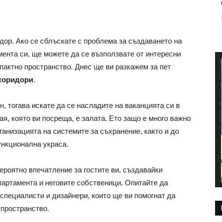
дор. Ако се сблъскате с проблема за създаването на
мента си, ще можете да се възползвате от интересни
актно пространство. Днес ще ви разкажем за пет
 коридори
.
н, тогава искате да се насладите на ваканцията си в
я, която ви посреща, е залата. Ето защо е много важно
анизацията на системите за съхранение, както и до
ункционална украса.
ероятно впечатление за гостите ви, създавайки
артамента и неговите собственици. Опитайте да
специалисти и дизайнери, които ще ви помогнат да
 пространство.