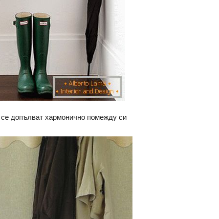
о се допълват хармонично помежду си