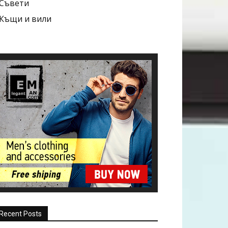
Съвети
Къщи и вили
Recent Posts