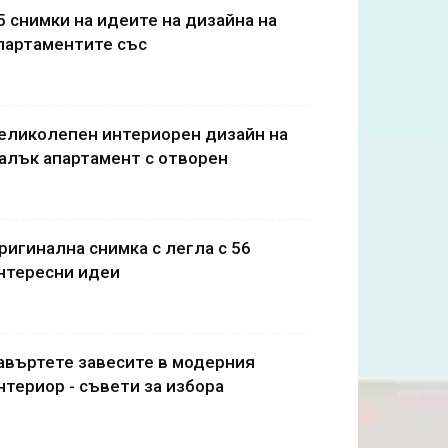
5 снимки на идеите на дизайна на
партаментите със
еликолепен интериорен дизайн на
алък апартамент с отворен
ригинална снимка с легла с 56
нтересни идеи
авъртете завесите в модерния
нтериор - съвети за избора