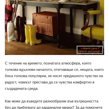
С течение на времето, познатата атмосфера, която
толкова вдъхнови началото, отегчаваше се, нещата, които
бяха толкова популярни, не носят предишното чувство на
радост, човекът престава да се чувства комфортно в
създадената среда.
Как може да въведете разнообразие във вътрешността
без да прибягвате до кардинални мерки? За да помогнете