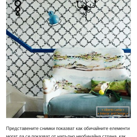
Представените снимки показват как обичайните елементи
могат да се показват от напълно необичайна страна, как