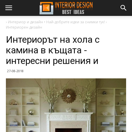
›
Интериор и дизайн • Най-добрите идеи за снимки тук!
›
Интериорен дизайн
Интериорът на хола с
камина в къщата -
интересни решения и
27-08-2018