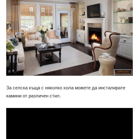
За селска къща с няколко хола можете да инсталирате
камини от различен стил.