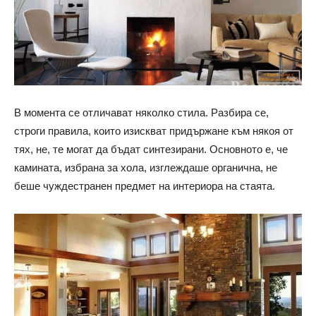
В момента се отличават няколко стила. Разбира се,
строги правила, които изискват придържане към някоя от
тях, не, те могат да бъдат синтезирани. Основното е, че
камината, избрана за хола, изглеждаше органична, не
беше чуждестранен предмет на интериора на стаята.