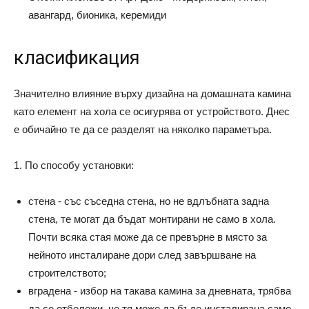
авангард, бионика, керемиди
класификация
Значително влияние върху дизайна на домашната камина
като елемент на хола се осигурява от устройството. Днес
е обичайно те да се разделят на няколко параметъра.
1. По способу установки:
стена - със съседна стена, но не вдлъбната задна
стена, те могат да бъдат монтирани не само в хола.
Почти всяка стая може да се превърне в място за
нейното инсталиране дори след завършване на
строителството;
вградена - избор на такава камина за дневната, трябва
да се отбележи, че тя може да бъде инсталирана само