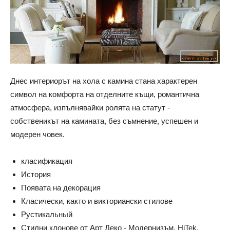
Днес интериорът на хола с камина стана характерен
символ на комфорта на отделните къщи, романтична
атмосфера, изпълнявайки ролята на статут -
собственикът на камината, без съмнение, успешен и
модерен човек.
класификация
История
Появата на декорация
Класически, както и викториански стилове
Рустикальный
Стилни клонове от Арт Деко - Модернизъм, HiTek,