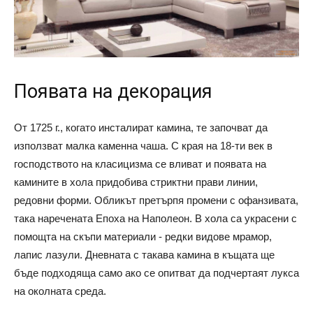
Появата на декорация
От 1725 г., когато инсталират камина, те започват да
използват малка каменна чаша. С края на 18-ти век в
господството на класицизма се вливат и появата на
камините в хола придобива стриктни прави линии,
редовни форми. Обликът претърпя промени с офанзивата,
така наречената Епоха на Наполеон. В хола са украсени с
помощта на скъпи материали - редки видове мрамор,
лапис лазули. Дневната с такава камина в къщата ще
бъде подходяща само ако се опитват да подчертаят лукса
на околната среда.