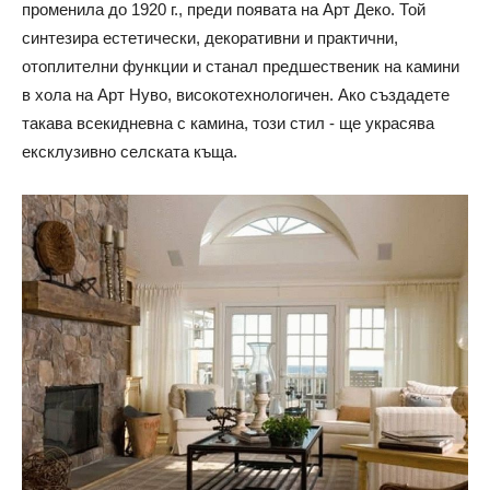
променила до 1920 г., преди появата на Арт Деко. Той
синтезира естетически, декоративни и практични,
отоплителни функции и станал предшественик на камини
в хола на Арт Нуво, високотехнологичен. Ако създадете
такава всекидневна с камина, този стил - ще украсява
ексклузивно селската къща.