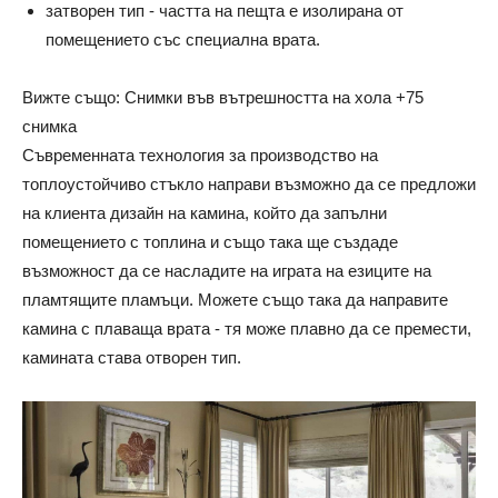
затворен тип - частта на пещта е изолирана от
помещението със специална врата.
Вижте също: Снимки във вътрешността на хола +75
снимка
Съвременната технология за производство на
топлоустойчиво стъкло направи възможно да се предложи
на клиента дизайн на камина, който да запълни
помещението с топлина и също така ще създаде
възможност да се насладите на играта на езиците на
пламтящите пламъци. Можете също така да направите
камина с плаваща врата - тя може плавно да се премести,
камината става отворен тип.