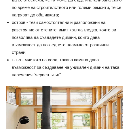
по време на строителството или големи ремонти, те се
нагряват до обшивката;
остров - тези самостоятелни и разположени на
разстояние от стените, имат кръгла гледка, която ви
позволява да създадете дизайн, който дава
възможност да погледнете пламъка от различни
страни;
ъгъл - мястото на хола, такава камина дава
възможност за създаване на уникален дизайн на така
наречения "червен ъгъл".